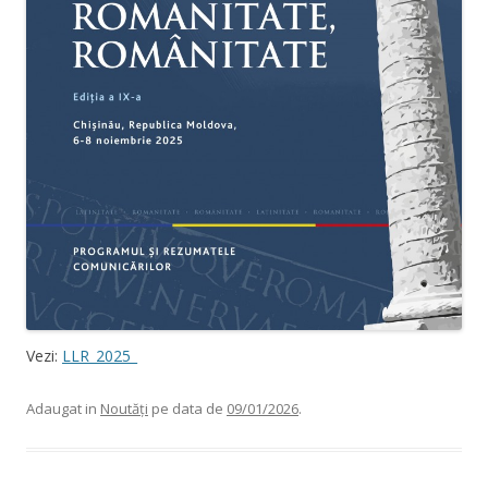
Vezi:
LLR_2025_
Adaugat in
Noutăți
pe data de
09/01/2026
.