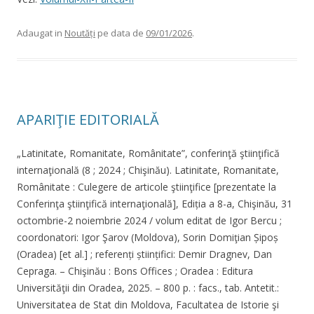
Adaugat in
Noutăți
pe data de
09/01/2026
.
APARIŢIE EDITORIALĂ
„Latinitate, Romanitate, Românitate”, conferinţă ştiinţifică
internaţională (8 ; 2024 ; Chişinău). Latinitate, Romanitate,
Românitate : Culegere de articole ştiinţifice [prezentate la
Conferinţa ştiinţifică internaţională], Ediția a 8-a, Chişinău, 31
octombrie-2 noiembrie 2024 / volum editat de Igor Bercu ;
coordonatori: Igor Şarov (Moldova), Sorin Domiţian Șipoș
(Oradea) [et al.] ; referenți științifici: Demir Dragnev, Dan
Cepraga. – Chişinău : Bons Offices ; Oradea : Editura
Universităţii din Oradea, 2025. – 800 p. : facs., tab. Antetit.:
Universitatea de Stat din Moldova, Facultatea de Istorie şi