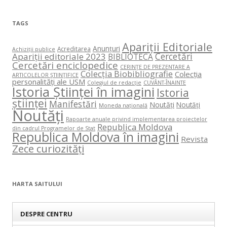
TAGS
Apariții Editoriale
Anunțuri
Acreditarea
Achiziții publice
Cercetări
Apariții editoriale 2023
BIBLIOTECA
Cercetări enciclopedice
CERINŢE DE PREZENTARE A
Colecția Biobibliografie
Colecția
ARTICOLELOR ŞTIINŢIFICE
personalități ale USM
Colegiul de redacție
CUVÂNT-ÎNAINTE
Istoria Științei în imagini
Istoria
științei
Manifestări
Noutăți
Noutăți
Moneda națională
Noutăți
Rapoarte anuale privind implementarea proiectelor
Republica Moldova
din cadrul Programelor de Stat
Republica Moldova în imagini
Revista
Zece curiozități
HARTA SAITULUI
DESPRE CENTRU