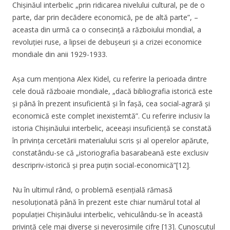
Chișinăul interbelic „prin ridicarea nivelului cultural, pe de o
parte, dar prin decădere economică, pe de altă parte”, –
aceasta din urmă ca o consecință a războiului mondial, a
revoluției ruse, a lipsei de debușeuri și a crizei economice
mondiale din anii 1929-1933.
Așa cum menționa Alex Kidel, cu referire la perioada dintre
cele două războaie mondiale, „dacă bibliografia istorică este
și până în prezent insuficientă și în fașă, cea social-agrară și
economică este complet inexistemtă”. Cu referire inclusiv la
istoria Chișinăului interbelic, aceeași insuficiență se constată
în privința cercetării materialului scris și al operelor apărute,
constatându-se că „istoriografia basarabeană este exclusiv
descripriv-istorică și prea puțin social-economică”[12].
Nu în ultimul rând, o problemă esențială rămasă
nesoluționată până în prezent este chiar numărul total al
populației Chișinăului interbelic, vehiculându-se în această
privință cele mai diverse și neverosimile cifre [13]. Cunoscutul