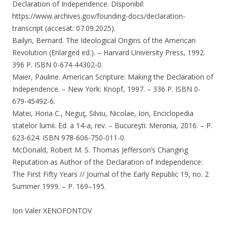
Declaration of Independence. Disponibil:
https://www.archives.gov/founding-docs/declaration-
transcript (accesat: 07.09.2025).
Bailyn, Bernard. The Ideological Origins of the American
Revolution (Enlarged ed.). – Harvard University Press, 1992.
396 P. ISBN 0-674-44302-0.
Maier, Pauline. American Scripture: Making the Declaration of
Independence. – New York: Knopf, 1997. – 336 P. ISBN 0-
679-45492-6.
Matei, Horia C., Neguţ, Silviu, Nicolae, Ion, Enciclopedia
statelor lumii. Ed. a 14-a, rev. – Bucureşti: Meronia, 2016. – P.
623-624. ISBN 978-606-750-011-0.
McDonald, Robert M. S. Thomas Jefferson’s Changing
Reputation as Author of the Declaration of Independence:
The First Fifty Years // Journal of the Early Republic 19, no. 2
Summer 1999. – P. 169–195.
Ion Valer XENOFONTOV