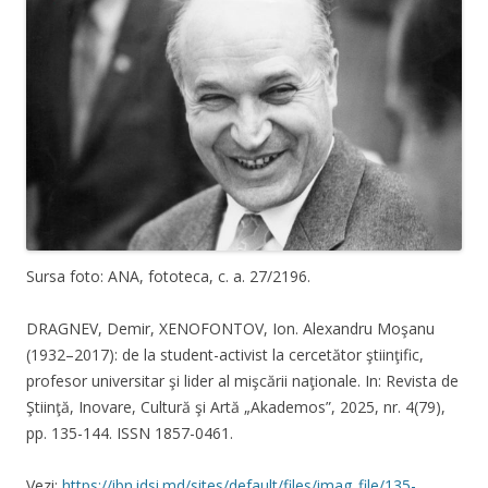
Sursa foto: ANA, fototeca, c. a. 27/2196.
DRAGNEV, Demir, XENOFONTOV, Ion. Alexandru Moşanu
(1932–2017): de la student-activist la cercetător ştiinţific,
profesor universitar şi lider al mişcării naţionale. In: Revista de
Ştiinţă, Inovare, Cultură şi Artă „Akademos”, 2025, nr. 4(79),
pp. 135-144. ISSN 1857-0461.
Vezi:
https://ibn.idsi.md/sites/default/files/imag_file/135-