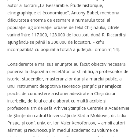
autor al lucrării „La Bessarabie. Étude historique,
etnographique et économique”, Antony Babel, menționa
dificultatea enormă de estimare a numărului total al
populației aglomerației urbane de felul Chișinăului, cifrele
variind între 117.000, 128.000 de locuitori, după R. Riccardi și
ajungându-se până la 300.000 de locuitori, – cifră
incompatibilă cu populația totală a județului omonim[14].
Considerentele mai sus enunțate au făcut obiectiv necesară
punerea la dispoziția cercetătorilor științifici, a profesorilor de
istorie, studenților, masteranzilor dar și a marelui public, a
unui instrument deopotrivă teoretico-științific și nemijlocit
practic de cunoaștere a istoriei adevărate a Chișinăului
interbelic, de felul celui elaborat cu multă acribie și
profesionalism de șefa Arhivei Științifice Centrale a Academiei
de Științe din cadrul Universității de Stat a Moldovei, dr. Lidia
Prisac, și conf. univ. dr. Ion Valer Xenofontov, – ambii autori
afirmați și recunoscuți în mediul academic cu volume de