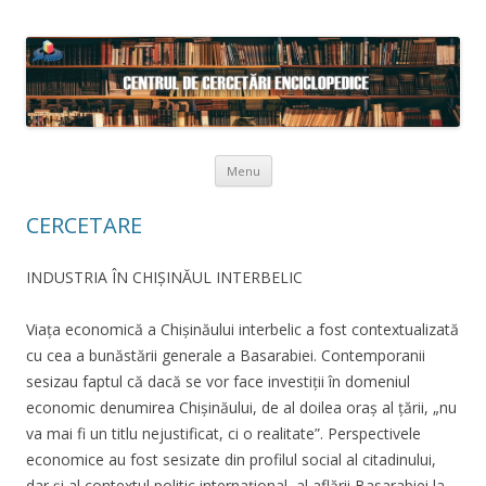
Skip to content
Menu
CERCETARE
INDUSTRIA ÎN CHIȘINĂUL INTERBELIC
Viața economică a Chișinăului interbelic a fost contextualizată
cu cea a bunăstării generale a Basarabiei. Contemporanii
sesizau faptul că dacă se vor face investiții în domeniul
economic denumirea Chișinăului, de al doilea oraș al țării, „nu
va mai fi un titlu nejustificat, ci o realitate”. Perspectivele
economice au fost sesizate din profilul social al citadinului,
dar și al contextul politic internațional, al aflării Basarabiei la