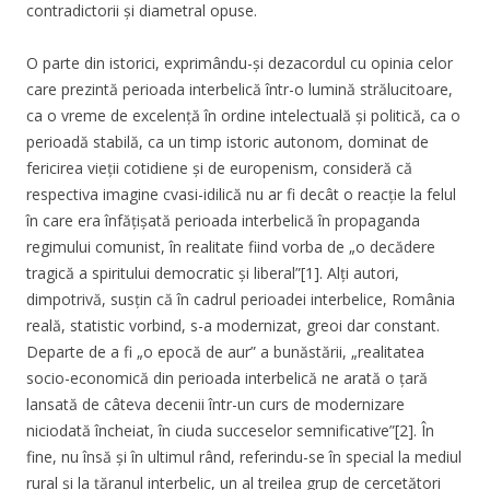
contradictorii și diametral opuse.
O parte din istorici, exprimându-și dezacordul cu opinia celor
care prezintă perioada interbelică într-o lumină strălucitoare,
ca o vreme de excelență în ordine intelectuală și politică, ca o
perioadă stabilă, ca un timp istoric autonom, dominat de
fericirea vieții cotidiene și de europenism, consideră că
respectiva imagine cvasi-idilică nu ar fi decât o reacție la felul
în care era înfățișată perioada interbelică în propaganda
regimului comunist, în realitate fiind vorba de „o decădere
tragică a spiritului democratic și liberal”[1]. Alți autori,
dimpotrivă, susțin că în cadrul perioadei interbelice, România
reală, statistic vorbind, s-a modernizat, greoi dar constant.
Departe de a fi „o epocă de aur” a bunăstării, „realitatea
socio-economică din perioada interbelică ne arată o țară
lansată de câteva decenii într-un curs de modernizare
niciodată încheiat, în ciuda succeselor semnificative”[2]. În
fine, nu însă și în ultimul rând, referindu-se în special la mediul
rural și la țăranul interbelic, un al treilea grup de cercetători