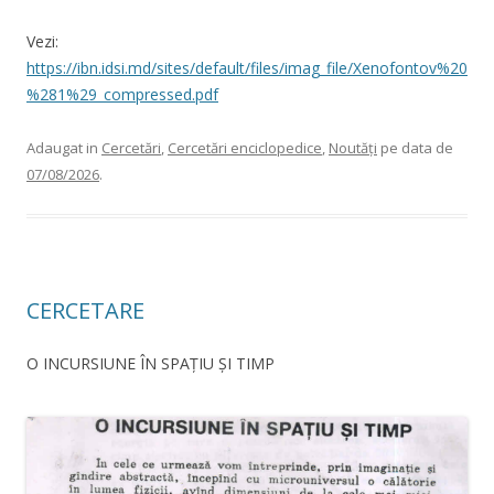
Vezi:
https://ibn.idsi.md/sites/default/files/imag_file/Xenofontov%20
%281%29_compressed.pdf
Adaugat in
Cercetări
,
Cercetări enciclopedice
,
Noutăți
pe data de
07/08/2026
.
CERCETARE
O INCURSIUNE ÎN SPAȚIU ȘI TIMP