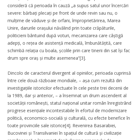
consideră că perioada în cauză „a supus satul unor încercări
severe: bărbați plecați pe front de unde revin sau nu, o
mulțime de văduve și de orfani, împroprietărirea, Marea
Unire, darurile orașului năvălind prin toate crăpăturile,
politicieni bântuind după voturi, mecanizarea care câștigă
adepți, o rețea de asistență medicală, îmbunătățită, care
schimbă relația cu boala, școlile prin care tinerii din sat își fac
drum spre oraș și multe asemenea”[3].
Dincolo de caracterul divergent al opiniilor, perioada cuprinsă
între cele două războaie mondiale, – așa cum rezultă din
investigațiile istoricilor efectuate în cele peste trei decenii de
la 1989, dar și anterior, – a însemnat un drum ascendent al
societății românești, statul național unitar român înregistrând
progrese esențiale incontestabile în efortul de modernizare
politică, economico-socială și culturală, cu efecte benefice în
toate provinciile sale istorice[4]. Revenirea Basarabiei,
Bucovinei și Transilvaniei în spațiul de cultură și civilizație