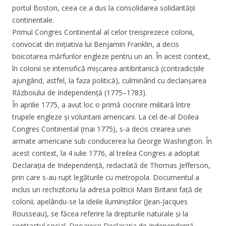
portul Boston, ceea ce a dus la consolidarea solidarității
continentale.
Primul Congres Continental al celor treisprezece colonii,
convocat din inițiativa lui Benjamin Franklin, a decis
boicotarea mărfurilor engleze pentru un an. În acest context,
în colonii se intensifică mișcarea antibritanică (contradicțiile
ajungând, astfel, la faza politică), culminând cu declanșarea
Războiului de Independență (1775–1783).
În aprilie 1775, a avut loc o primă ciocnire militară între
trupele engleze și voluntarii americani. La cel de-al Doilea
Congres Continental (mai 1775), s-a decis crearea unei
armate americane sub conducerea lui George Washington. În
acest context, la 4 iulie 1776, al treilea Congres a adoptat
Declarația de Independență, redactată de Thomas Jefferson,
prin care s-au rupt legăturile cu metropola. Documentul a
inclus un rechizitoriu la adresa politicii Marii Britanii față de
colonii; apelându-se la ideile iluminiștilor (Jean-Jacques
Rousseau), se făcea referire la drepturile naturale și la
contractul social. Deoarece Declarația de Independență