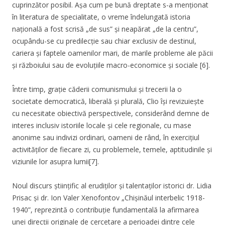
cuprinzător posibil. Așa cum pe bună dreptate s-a menționat
în literatura de specialitate, o vreme îndelungată istoria
națională a fost scrisă „de sus” și neapărat „de la centru”,
ocupându-se cu predilecție sau chiar exclusiv de destinul,
cariera și faptele oamenilor mari, de marile probleme ale păcii
și războiului sau de evoluțiile macro-economice și sociale [6].
Între timp, grație căderii comunismului și trecerii la o
societate democratică, liberală și plurală, Clio își revizuiește
cu necesitate obiectivă perspectivele, considerând demne de
interes inclusiv istoriile locale și cele regionale, cu mase
anonime sau indivizi ordinari, oameni de rând, în exercițiul
activităților de fiecare zi, cu problemele, temele, aptitudinile și
viziunile lor asupra lumii[7].
Noul discurs științific al erudiților și talentaților istorici dr. Lidia
Prisac și dr. Ion Valer Xenofontov „Chișinăul interbelic 1918-
1940”, reprezintă o contribuție fundamentală la afirmarea
unei direcții originale de cercetare a perioadei dintre cele