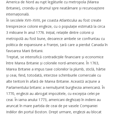
America de Nord au rupt legăturile cu metropola (Marea
Britanie), croindu-și drumul spre neatârnare și recunoaștere
internațională.
În secolele XVII–XVIII, pe coasta Atlanticului au fost create
treisprezece colonii engleze, cu o populație estimată la circa
3 milioane în anul 1776. Inițial, relațiile dintre colonii și
metropolă au fost bune, deoarece ambele se confruntau cu
politica de expansiune a Franței, țară care a pierdut Canada în
favoarea Marii Britanii.
Treptat, se intensifică contradicțiile financiare și economice
între Marea Britanie și coloniile nord-americane. În 1763,
Marea Britanie a impus taxe coloniilor la plumb, sticlă, hârtie
și ceai, fiind, totodată, interzise schimburile comerciale cu
alte teritorii în afară de Marea Britanie. Această acțiune a
Parlamentului britanic a nemulțumit burghezia americană. În
1770, englezii au abrogat impozitele, cu excepția celei pe
ceai. În iarna anului 1773, americani deghizați în indieni au
aruncat în mare partida de ceai de pe vasele Companiei
Indiilor din portul Boston. Drept urmare, englezii au blocat