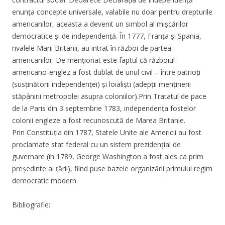
enunța concepte universale, valabile nu doar pentru drepturile
americanilor, aceasta a devenit un simbol al mișcărilor
democratice și de independență. În 1777, Franța și Spania,
rivalele Marii Britanii, au intrat în război de partea
americanilor. De menționat este faptul că războiul
americano-englez a fost dublat de unul civil – între patrioți
(susținătorii independenței) și loialiști (adepții menținerii
stăpânirii metropolei asupra coloniilor).Prin Tratatul de pace
de la Paris din 3 septembrie 1783, independența fostelor
colonii engleze a fost recunoscută de Marea Britanie.
Prin Constituția din 1787, Statele Unite ale Americii au fost
proclamate stat federal cu un sistem prezidențial de
guvernare (în 1789, George Washington a fost ales ca prim
președinte al țării), fiind puse bazele organizării primului regim
democratic modern.
Bibliografie: