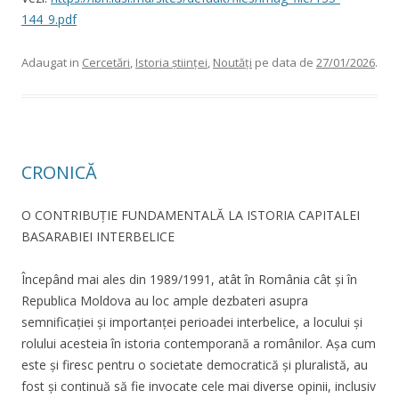
144_9.pdf
Adaugat in
Cercetări
,
Istoria științei
,
Noutăți
pe data de
27/01/2026
.
CRONICĂ
O CONTRIBUȚIE FUNDAMENTALĂ LA ISTORIA CAPITALEI
BASARABIEI INTERBELICE
Începând mai ales din 1989/1991, atât în România cât și în
Republica Moldova au loc ample dezbateri asupra
semnificației și importanței perioadei interbelice, a locului și
rolului acesteia în istoria contemporană a românilor. Așa cum
este și firesc pentru o societate democratică și pluralistă, au
fost și continuă să fie invocate cele mai diverse opinii, inclusiv