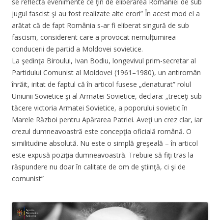
se reflectă evenimente ce ţin de eliberarea României de sub
jugul fascist şi au fost realizate alte erori” În acest mod el a
arătat că de fapt România s-ar fi eliberat singură de sub
fascism, considerent care a provocat nemulțumirea
conducerii de partid a Moldovei sovietice.
La şedinţa Biroului, Ivan Bodiu, longevivul prim-secretar al
Partidului Comunist al Moldovei (1961–1980), un antiromân
înrăit, iritat de faptul că în articol fusese „denaturat” rolul
Uniunii Sovietice şi al Armatei Sovietice, declara: „treceţi sub
tăcere victoria Armatei Sovietice, a poporului sovietic în
Marele Război pentru Apărarea Patriei. Aveţi un crez clar, iar
crezul dumneavoastră este concepţia oficială română. O
similitudine absolută. Nu este o simplă greşeală – în articol
este expusă poziţia dumneavoastră. Trebuie să fiţi tras la
răspundere nu doar în calitate de om de ştiinţă, ci şi de
comunist”