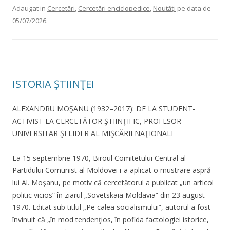
Adaugat in
Cercetări
,
Cercetări enciclopedice
,
Noutăți
pe data de
05/07/2026
.
ISTORIA ŞTIINŢEI
ALEXANDRU MOŞANU (1932–2017): DE LA STUDENT-
ACTIVIST LA CERCETĂTOR ŞTIINŢIFIC, PROFESOR
UNIVERSITAR ŞI LIDER AL MIŞCĂRII NAŢIONALE
La 15 septembrie 1970, Biroul Comitetului Central al
Partidului Comunist al Moldovei i-a aplicat o mustrare aspră
lui Al. Moşanu, pe motiv că cercetătorul a publicat „un articol
politic vicios” în ziarul „Sovetskaia Moldavia” din 23 august
1970. Editat sub titlul „Pe calea socialismului”, autorul a fost
învinuit că „în mod tendenţios, în pofida factologiei istorice,