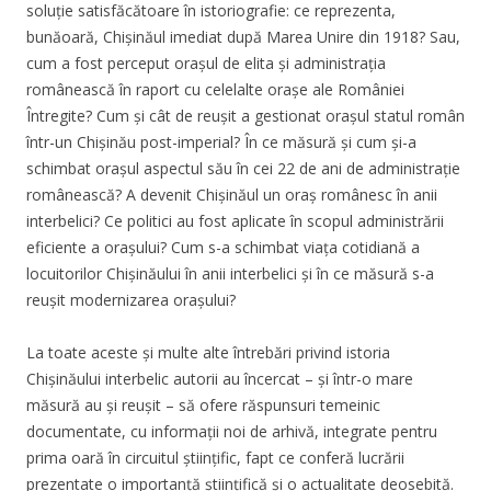
soluție satisfăcătoare în istoriografie: ce reprezenta,
bunăoară, Chișinăul imediat după Marea Unire din 1918? Sau,
cum a fost perceput orașul de elita și administrația
românească în raport cu celelalte orașe ale României
Întregite? Cum și cât de reușit a gestionat orașul statul român
într-un Chișinău post-imperial? În ce măsură și cum și-a
schimbat orașul aspectul său în cei 22 de ani de administrație
românească? A devenit Chișinăul un oraș românesc în anii
interbelici? Ce politici au fost aplicate în scopul administrării
eficiente a orașului? Cum s-a schimbat viața cotidiană a
locuitorilor Chișinăului în anii interbelici și în ce măsură s-a
reușit modernizarea orașului?
La toate aceste și multe alte întrebări privind istoria
Chișinăului interbelic autorii au încercat – și într-o mare
măsură au și reușit – să ofere răspunsuri temeinic
documentate, cu informații noi de arhivă, integrate pentru
prima oară în circuitul științific, fapt ce conferă lucrării
prezentate o importanță științifică și o actualitate deosebită.