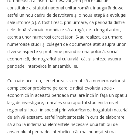
românească a însemnat desăvârșirea procesului de
constituire a statului național unitar român, inaugurându-se
astfel un nou cadru de dezvoltare și o nouă etapă a evoluției
sale istorice[5]. A fost firesc, prin urmare, ca perioada dintre
cele două războaie mondiale să atragă, de-a lungul anilor,
atenția unor numeroși cercetători. S-au realizat, ca urmare,
numeroase studii și culegeri de documente atât asupra unor
diverse aspecte și probleme privind istoria politică, social-
economică, demografică și culturală, cât și sinteze asupra
perioadei interbelice în ansamblul ei.
Cu toate acestea, cercetarea sistematică a numeroaselor și
complexelor probleme pe care le ridică evoluția social-
economică în această perioadă mai are încă în față un spațiu
larg de investigare, mai ales sub raportul studierii la nivel
regional și local, în special prin valorificarea bogatului material
de arhivă existent, astfel încât sintezele în curs de elaborare
să aibă la îndemână elementele necesare unui tablou de
ansamblu al perioadei interbelice cât mai nuanțat și mai