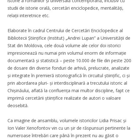
istorie a românilor și universală contemporană, inclusiv cu
studii de istorie orală, cercetări enciclopedice, mentalități,
relații interetnice etc.
Elaborate în cadrul Centrului de Cercetări Enciclopedice al
Bibliotecii Științifice (Institut) „Andrei Lupan” a Universității de
Stat din Moldova, cele două volume ale celor doi istorici
impresionează nu numai prin volumul enorm de informație
documentară și statistică – peste 10.000 de file din peste 200
de dosare din diverse fonduri de arhivă, prelucrate, analizate
și integrate în premieră istoriografică în circuitul științific, ci și
prin abordarea pluri- și interdisciplinară a trecutului istoric al
Chișinăului, aflată la confluența mai multor discipline, fapt ce
imprimă cercetării științifice realizate de autori o valoare
deosebită.
Ca imagine de ansamblu, volumele istoricilor Lidia Prisac și
Ion Valer Xenofontov vin cu un șir de răspunsuri pertinente la
numeroase întrebări care până în prezent nu au găsit o