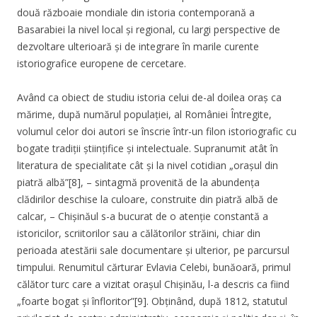
două războaie mondiale din istoria contemporană a
Basarabiei la nivel local și regional, cu largi perspective de
dezvoltare ulterioară și de integrare în marile curente
istoriografice europene de cercetare.
Având ca obiect de studiu istoria celui de-al doilea oraș ca
mărime, după numărul populației, al României Întregite,
volumul celor doi autori se înscrie într-un filon istoriografic cu
bogate tradiții științifice și intelectuale. Supranumit atât în
literatura de specialitate cât și la nivel cotidian „orașul din
piatră albă”[8], – sintagmă provenită de la abundența
clădirilor deschise la culoare, construite din piatră albă de
calcar, – Chișinăul s-a bucurat de o atenție constantă a
istoricilor, scriitorilor sau a călătorilor străini, chiar din
perioada atestării sale documentare și ulterior, pe parcursul
timpului. Renumitul cărturar Evlavia Celebi, bunăoară, primul
călător turc care a vizitat orașul Chișinău, l-a descris ca fiind
„foarte bogat și înfloritor”[9]. Obținând, după 1812, statutul