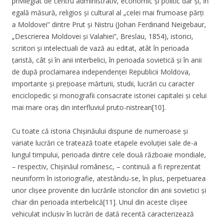
privilegiat de centru administrativ, economic și politic dar și, în
egală măsură, religios și cultural al „celei mai frumoase părți
a Moldovei” dintre Prut și Nistru (Johan Ferdinand Neigebaur,
„Descrierea Moldovei și Valahiei”, Breslau, 1854), istorici,
scriitori și intelectuali de vază au editat, atât în perioada
țaristă, cât și în anii interbelici, în perioada sovietică și în anii
de după proclamarea independenței Republicii Moldova,
importante și prețioase mărturii, studii, lucrări cu caracter
enciclopedic și monografii consacrate istoriei capitalei și celui
mai mare oraș din interfluviul pruto-nistrean[10].
Cu toate că istoria Chișinăului dispune de numeroase și
variate lucrări ce tratează toate etapele evoluției sale de-a
lungul timpului, perioada dintre cele două războaie mondiale,
– respectiv, Chișinăul românesc, – continuă a fi reprezentat
neuniform în istoriografie, atestându-se, în plus, perpetuarea
unor clișee provenite din lucrările istoricilor din anii sovietici și
chiar din perioada interbelică[11]. Unul din aceste clișee
vehiculat inclusiv în lucrări de dată recentă caracterizează