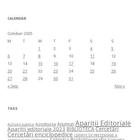
CALENDAR
October 2025
M
T
W
T
F
S
S
1
2
3
4
5
6
7
8
9
10
11
12
13
14
15
16
17
18
19
20
21
22
23
24
25
26
27
28
29
30
31
« Sep
Nov »
TAGS
Apariții Editoriale
Anunțuri
Acreditarea
Achiziții publice
Cercetări
Apariții editoriale 2023
BIBLIOTECA
Cercetări enciclopedice
CERINŢE DE PREZENTARE A
Colecția Biobibliografie
Colecția