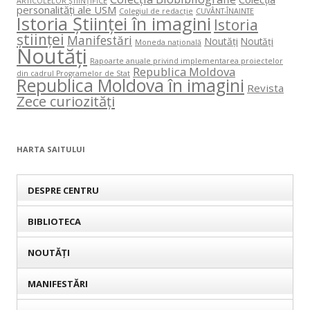
ARTICOLELOR ŞTIINŢIFICE
personalități ale USM
Colegiul de redacție
CUVÂNT-ÎNAINTE
Istoria Științei în imagini
Istoria
științei
Manifestări
Noutăți
Noutăți
Moneda națională
Noutăți
Rapoarte anuale privind implementarea proiectelor
Republica Moldova
din cadrul Programelor de Stat
Republica Moldova în imagini
Revista
Zece curiozități
HARTA SAITULUI
DESPRE CENTRU
BIBLIOTECA
NOUTĂȚI
MANIFESTĂRI