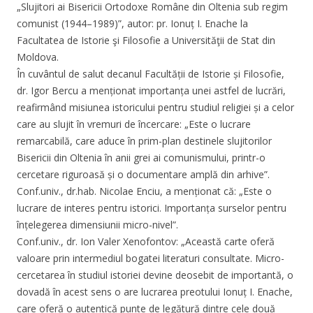
„Slujitori ai Bisericii Ortodoxe Române din Oltenia sub regim
comunist (1944–1989)”, autor: pr. Ionuț I. Enache la
Facultatea de Istorie şi Filosofie a Universităţii de Stat din
Moldova.
În cuvântul de salut decanul Facultății de Istorie și Filosofie,
dr. Igor Bercu a menționat importanța unei astfel de lucrări,
reafirmând misiunea istoricului pentru studiul religiei și a celor
care au slujit în vremuri de încercare: „Este o lucrare
remarcabilă, care aduce în prim-plan destinele slujitorilor
Bisericii din Oltenia în anii grei ai comunismului, printr-o
cercetare riguroasă și o documentare amplă din arhive”.
Conf.univ., dr.hab. Nicolae Enciu, a menționat că: „Este o
lucrare de interes pentru istorici. Importanța surselor pentru
înțelegerea dimensiunii micro-nivel”.
Conf.univ., dr. Ion Valer Xenofontov: „Această carte oferă
valoare prin intermediul bogatei literaturi consultate. Micro-
cercetarea în studiul istoriei devine deosebit de importantă, o
dovadă în acest sens o are lucrarea preotului Ionuț I. Enache,
care oferă o autentică punte de legătură dintre cele două