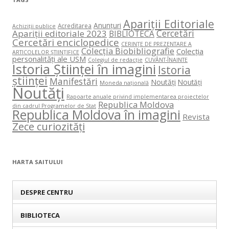
Apariții Editoriale
Anunțuri
Acreditarea
Achiziții publice
Cercetări
Apariții editoriale 2023
BIBLIOTECA
Cercetări enciclopedice
CERINŢE DE PREZENTARE A
Colecția Biobibliografie
Colecția
ARTICOLELOR ŞTIINŢIFICE
personalități ale USM
Colegiul de redacție
CUVÂNT-ÎNAINTE
Istoria Științei în imagini
Istoria
științei
Manifestări
Noutăți
Noutăți
Moneda națională
Noutăți
Rapoarte anuale privind implementarea proiectelor
Republica Moldova
din cadrul Programelor de Stat
Republica Moldova în imagini
Revista
Zece curiozități
HARTA SAITULUI
DESPRE CENTRU
BIBLIOTECA