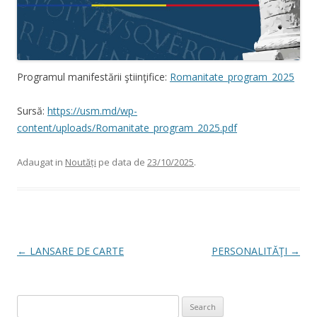
Programul manifestării ştiinţifice:
Romanitate_program_2025
Sursă:
https://usm.md/wp-
content/uploads/Romanitate_program_2025.pdf
Adaugat in
Noutăți
pe data de
23/10/2025
.
Post navigation
←
LANSARE DE CARTE
PERSONALITĂŢI
→
Search for: