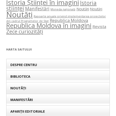
Istoria Științei în imagini
Istoria
științei
Manifestări
Noutăți
Noutăți
Moneda națională
Noutăți
Rapoarte anuale privind implementarea proiectelor
Republica Moldova
din cadrul Programelor de Stat
Republica Moldova în imagini
Revista
Zece curiozități
HARTA SAITULUI
DESPRE CENTRU
BIBLIOTECA
NOUTĂȚI
MANIFESTĂRI
APARIȚII EDITORIALE