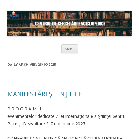
Skip to content
Menu
DAILY ARCHIVES:
28/10/2025
MANIFESTĂRI ŞTIINŢIFICE
P R O G R A M U L
evenimentelor dedicate Zilei Internaţionale a Ştiinţei pentru
Pace şi Dezvoltare 6-7 noiembrie 2025.
CONFERINŢA ŞTIINŢIFICĂ NAŢIONALĂ CU PARTICIPARE