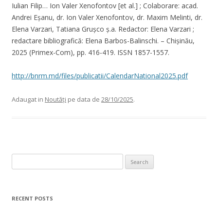
Iulian Filip… Ion Valer Xenofontov [et al.] ; Colaborare: acad.
Andrei Eșanu, dr. Ion Valer Xenofontov, dr. Maxim Melinti, dr.
Elena Varzari, Tatiana Grușco ș.a. Redactor: Elena Varzari ;
redactare bibliografică: Elena Barbos-Balinschi. – Chișinău,
2025 (Primex-Com), pp. 416-419. ISSN 1857-1557.
http://bnrm.md/files/publicatii/CalendarNational2025.pdf
Adaugat in
Noutăți
pe data de
28/10/2025
.
Search for:
RECENT POSTS