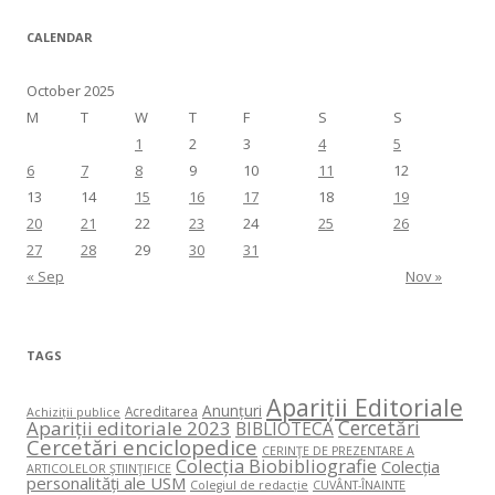
CALENDAR
October 2025
M
T
W
T
F
S
S
1
2
3
4
5
6
7
8
9
10
11
12
13
14
15
16
17
18
19
20
21
22
23
24
25
26
27
28
29
30
31
« Sep
Nov »
TAGS
Apariții Editoriale
Anunțuri
Acreditarea
Achiziții publice
Cercetări
Apariții editoriale 2023
BIBLIOTECA
Cercetări enciclopedice
CERINŢE DE PREZENTARE A
Colecția Biobibliografie
Colecția
ARTICOLELOR ŞTIINŢIFICE
personalități ale USM
Colegiul de redacție
CUVÂNT-ÎNAINTE