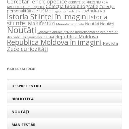
Cercetări enciclopedice
CERINŢE DE PREZENTARE A
Colecția Biobibliografie
Colecția
ARTICOLELOR ŞTIINŢIFICE
personalități ale USM
Colegiul de redacție
CUVÂNT-ÎNAINTE
Istoria Științei în imagini
Istoria
științei
Manifestări
Noutăți
Noutăți
Moneda națională
Noutăți
Rapoarte anuale privind implementarea proiectelor
Republica Moldova
din cadrul Programelor de Stat
Republica Moldova în imagini
Revista
Zece curiozități
HARTA SAITULUI
DESPRE CENTRU
BIBLIOTECA
NOUTĂȚI
MANIFESTĂRI