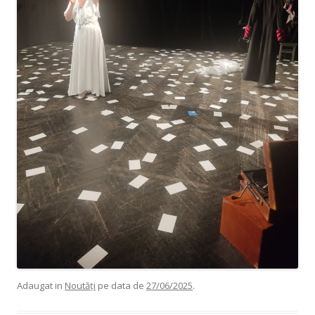
Adaugat in
Noutăți
pe data de
27/06/2025
.