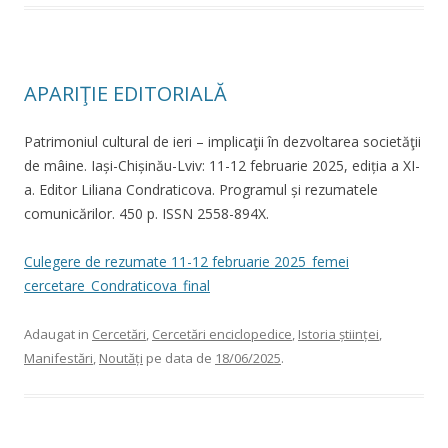
APARIŢIE EDITORIALĂ
Patrimoniul cultural de ieri – implicaţii în dezvoltarea societăţii
de mâine. Iași-Chișinău-Lviv: 11-12 februarie 2025, ediția a XI-
a. Editor Liliana Condraticova. Programul și rezumatele
comunicărilor. 450 p. ISSN 2558-894X.
Culegere de rezumate 11-12 februarie 2025_femei
cercetare_Condraticova_final
Adaugat in
Cercetări
,
Cercetări enciclopedice
,
Istoria științei
,
Manifestări
,
Noutăți
pe data de
18/06/2025
.