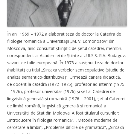
În anii 1969 – 1972 a elaborat teza de doctor la Catedra de
filologie romanică a Universității „M. V. Lomonosov” din
Moscova, fiind consultat științific de șeful catedrei, membru
corespondent al Academiei de Științe a U.R.S.S. R.A. Budagov,
savant de talie europeană. În 1973 a susținut teza de doctor
(habilitat) cu titlul „Sintaxa verbelor semicopulative (studiu de
analiză semantico-distributivă)”. Urmează cariera didactică,
de docent la catedră (1972–1975), profesor ad-interim (1975
– 1976), profesor universitar (1976) și șef al Catedrei de
lingvistică generală și romanică (1976 – 2001), șef al Catedrei
de limbă română, lingvistică generală și romanică a
Universității de Stat din Moldova. A fost titularul cursurilor:
„Introducere în filologia romanică”, „Metode moderne de
cercetare a limbii”, „Probleme dificile de gramatică”, „Sintaxă