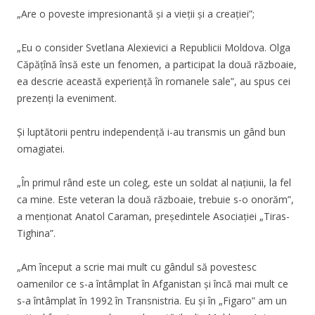
„Are o poveste impresionantă și a vieții și a creației”;
„Eu o consider Svetlana Alexievici a Republicii Moldova. Olga
Căpățînă însă este un fenomen, a participat la două războaie,
ea descrie această experiență în romanele sale”, au spus cei
prezenți la eveniment.
Și luptătorii pentru independență i-au transmis un gând bun
omagiatei.
„În primul rând este un coleg, este un soldat al națiunii, la fel
ca mine. Este veteran la două războaie, trebuie s-o onorăm”,
a menționat Anatol Caraman, președintele Asociației „Tiras-
Tighina”.
„Am început a scrie mai mult cu gândul să povestesc
oamenilor ce s-a întâmplat în Afganistan și încă mai mult ce
s-a întâmplat în 1992 în Transnistria. Eu și în „Figaro” am un