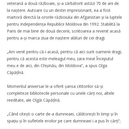
veterană a două războaie, și-a sărbătorit astăzi 70 de ani de
la naștere. Autoare cu un destin impresionant, ea a fost
martoră directă la ororile războiului din Afganistan și la luptele
pentru Independența Republicii Moldova din 1992. Stabilită la
Paris de mai bine de două decenii, scriitoarea a revenit acasă
pentru a-și marca ziua de naștere alături de cei dragi.
„Am venit pentru că-i acasă, pentru că aici sunt oamenii dragi,
pentru că acesta este meleagul meu, țara mea! Începutul
meu e de aici, din Chișinău, din Moldova”, a spus Olga
Căpățînă.
Momentul aniversar le-a oferit șansa cititorilor să-și
completeze bibliotecile personale cu unele cărți noi, altele
reeditate, ale Olgăi Căpățînă.
„Când citești o carte de-a dumneaei, călătorești în timp și în
spațiu și în sufletele eroilor pe care dumneaei i-a pus în cărți”;