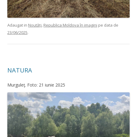
Adaugat in
Noutăți
,
Republica Moldova în imagini
pe data de
23/06/2025
.
NATURA
Murguleţ. Foto: 21 iunie 2025