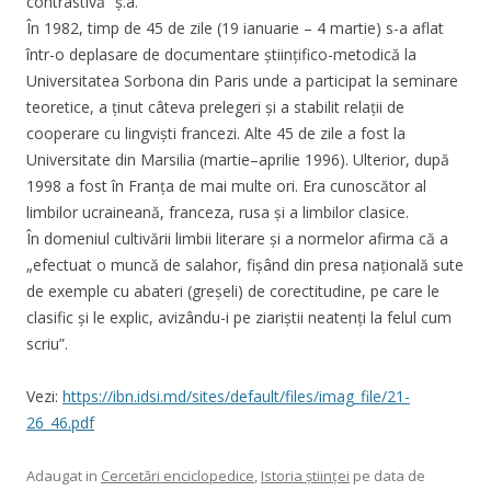
contrastivă” ș.a.
În 1982, timp de 45 de zile (19 ianuarie – 4 martie) s-a aflat
într-o deplasare de documentare științifico-metodică la
Universitatea Sorbona din Paris unde a participat la seminare
teoretice, a ținut câteva prelegeri și a stabilit relații de
cooperare cu lingviști francezi. Alte 45 de zile a fost la
Universitate din Marsilia (martie–aprilie 1996). Ulterior, după
1998 a fost în Franța de mai multe ori. Era cunoscător al
limbilor ucraineană, franceza, rusa și a limbilor clasice.
În domeniul cultivării limbii literare și a normelor afirma că a
„efectuat o muncă de salahor, fișând din presa națională sute
de exemple cu abateri (greșeli) de corectitudine, pe care le
clasific și le explic, avizându-i pe ziariștii neatenți la felul cum
scriu”.
Vezi:
https://ibn.idsi.md/sites/default/files/imag_file/21-
26_46.pdf
Adaugat in
Cercetări enciclopedice
,
Istoria științei
pe data de