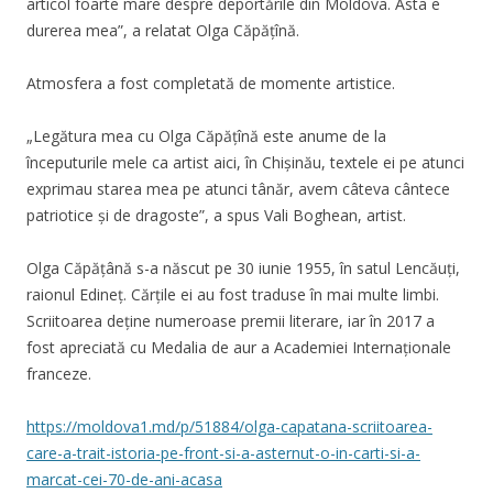
articol foarte mare despre deportările din Moldova. Asta e
durerea mea”, a relatat Olga Căpățînă.
Atmosfera a fost completată de momente artistice.
„Legătura mea cu Olga Căpățînă este anume de la
începuturile mele ca artist aici, în Chișinău, textele ei pe atunci
exprimau starea mea pe atunci tânăr, avem câteva cântece
patriotice și de dragoste”, a spus Vali Boghean, artist.
Olga Căpățână s-a născut pe 30 iunie 1955, în satul Lencăuți,
raionul Edineț. Cărțile ei au fost traduse în mai multe limbi.
Scriitoarea deține numeroase premii literare, iar în 2017 a
fost apreciată cu Medalia de aur a Academiei Internaționale
franceze.
https://moldova1.md/p/51884/olga-capatana-scriitoarea-
care-a-trait-istoria-pe-front-si-a-asternut-o-in-carti-si-a-
marcat-cei-70-de-ani-acasa