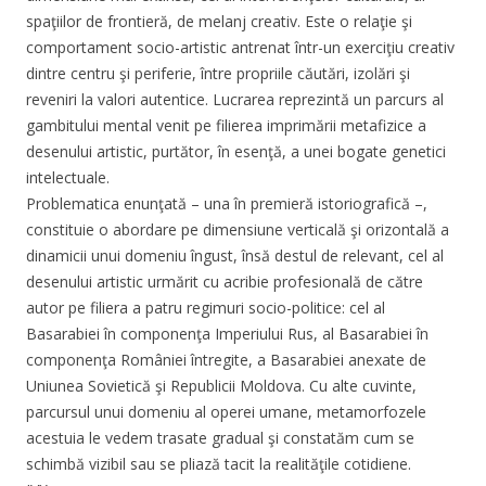
spaţiilor de frontieră, de melanj creativ. Este o relaţie şi
comportament socio-artistic antrenat într-un exerciţiu creativ
dintre centru şi periferie, între propriile căutări, izolări şi
reveniri la valori autentice. Lucrarea reprezintă un parcurs al
gambitului mental venit pe filierea imprimării metafizice a
desenului artistic, purtător, în esenţă, a unei bogate genetici
intelectuale.
Problematica enunţată – una în premieră istoriografică –,
constituie o abordare pe dimensiune verticală şi orizontală a
dinamicii unui domeniu îngust, însă destul de relevant, cel al
desenului artistic urmărit cu acribie profesională de către
autor pe filiera a patru regimuri socio-politice: cel al
Basarabiei în componenţa Imperiului Rus, al Basarabiei în
componenţa României întregite, a Basarabiei anexate de
Uniunea Sovietică şi Republicii Moldova. Cu alte cuvinte,
parcursul unui domeniu al operei umane, metamorfozele
acestuia le vedem trasate gradual şi constatăm cum se
schimbă vizibil sau se pliază tacit la realităţile cotidiene.