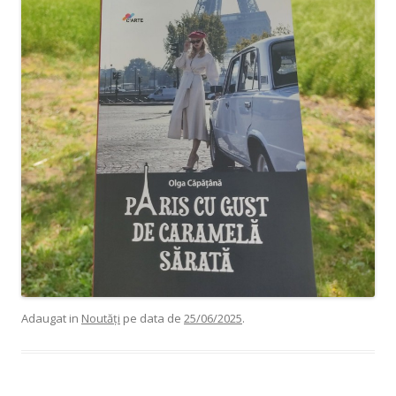
Adaugat in
Noutăți
pe data de
25/06/2025
.