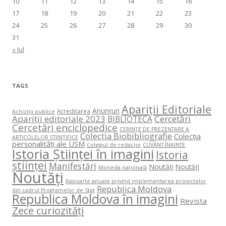
10
11
12
13
14
15
16
17
18
19
20
21
22
23
24
25
26
27
28
29
30
31
« Jul
TAGS
Apariții Editoriale
Anunțuri
Acreditarea
Achiziții publice
Apariții editoriale 2023
Cercetări
BIBLIOTECA
Cercetări enciclopedice
CERINŢE DE PREZENTARE A
Colecția Biobibliografie
Colecția
ARTICOLELOR ŞTIINŢIFICE
personalități ale USM
Colegiul de redacție
CUVÂNT-ÎNAINTE
Istoria Științei în imagini
Istoria
științei
Manifestări
Noutăți
Noutăți
Moneda națională
Noutăți
Rapoarte anuale privind implementarea proiectelor
Republica Moldova
din cadrul Programelor de Stat
Republica Moldova în imagini
Revista
Zece curiozități