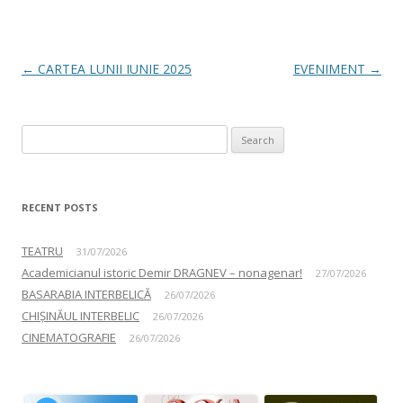
Post navigation
←
CARTEA LUNII IUNIE 2025
EVENIMENT
→
Search for:
RECENT POSTS
TEATRU
31/07/2026
Academicianul istoric Demir DRAGNEV – nonagenar!
27/07/2026
BASARABIA INTERBELICĂ
26/07/2026
CHIȘINĂUL INTERBELIC
26/07/2026
CINEMATOGRAFIE
26/07/2026