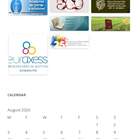
CALENDAR
August 2026
M
T
W
T
F
S
S
1
2
3
4
5
6
7
8
9