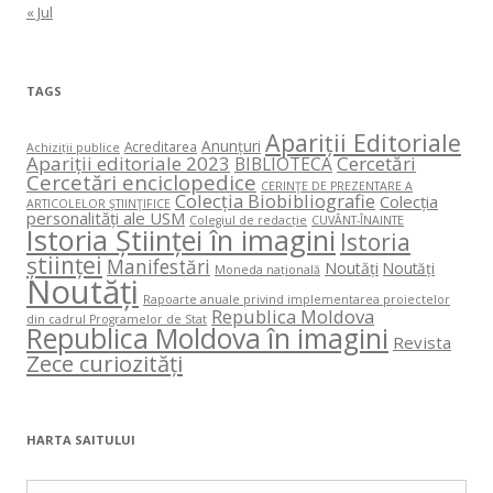
« Jul
TAGS
Apariții Editoriale
Anunțuri
Acreditarea
Achiziții publice
Apariții editoriale 2023
Cercetări
BIBLIOTECA
Cercetări enciclopedice
CERINŢE DE PREZENTARE A
Colecția Biobibliografie
Colecția
ARTICOLELOR ŞTIINŢIFICE
personalități ale USM
Colegiul de redacție
CUVÂNT-ÎNAINTE
Istoria Științei în imagini
Istoria
științei
Manifestări
Noutăți
Noutăți
Moneda națională
Noutăți
Rapoarte anuale privind implementarea proiectelor
Republica Moldova
din cadrul Programelor de Stat
Republica Moldova în imagini
Revista
Zece curiozități
HARTA SAITULUI