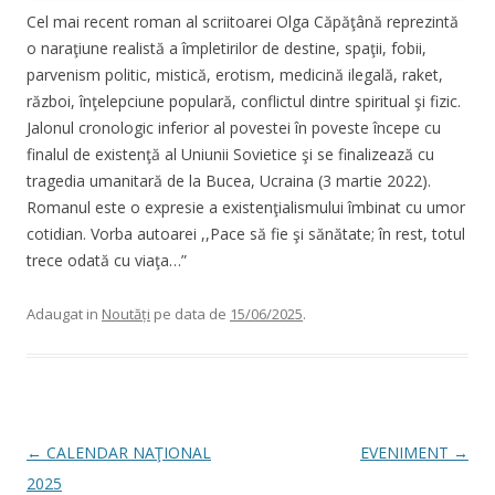
Cel mai recent roman al scriitoarei Olga Căpăţână reprezintă
o naraţiune realistă a împletirilor de destine, spaţii, fobii,
parvenism politic, mistică, erotism, medicină ilegală, raket,
război, înţelepciune populară, conflictul dintre spiritual şi fizic.
Jalonul cronologic inferior al povestei în poveste începe cu
finalul de existenţă al Uniunii Sovietice şi se finalizează cu
tragedia umanitară de la Bucea, Ucraina (3 martie 2022).
Romanul este o expresie a existenţialismului îmbinat cu umor
cotidian. Vorba autoarei ,,Pace să fie şi sănătate; în rest, totul
trece odată cu viaţa…”
Adaugat in
Noutăți
pe data de
15/06/2025
.
Post navigation
←
CALENDAR NAŢIONAL
EVENIMENT
→
2025