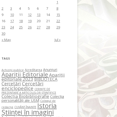
1
2
3
4
5
6
7
8
9
10
11
12
13
14
15
16
17
18
19
20
21
22
23
24
25
26
27
28
29
30
« May
Jul »
TAGS
Anunțuri
Acreditarea
Achiziții publice
Apariții Editoriale
Apariții
editoriale 2023
BIBLIOTECA
Cercetări
Cercetări
enciclopedice
CERINŢE DE
PREZENTARE A ARTICOLELOR ŞTIINŢIFICE
Colecția Biobibliografie
Colecția
personalități ale USM
Colegiul de
Istoria
redacție
CUVÂNT-ÎNAINTE
Științei în imagini