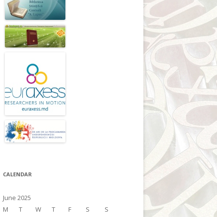
CALENDAR
June 2025
M
T
W
T
F
S
S