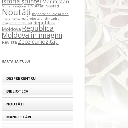
Istoria științei
Manifestări
Noutăți
Noutăți
Moneda națională
Noutăți
Rapoarte anuale privind
implementarea proiectelor din cadrul
Republica
Programelor de Stat
Republica
Moldova
Moldova în imagini
Zece curiozități
Revista
HARTA SAITULUI
DESPRE CENTRU
BIBLIOTECA
NOUTĂȚI
MANIFESTĂRI