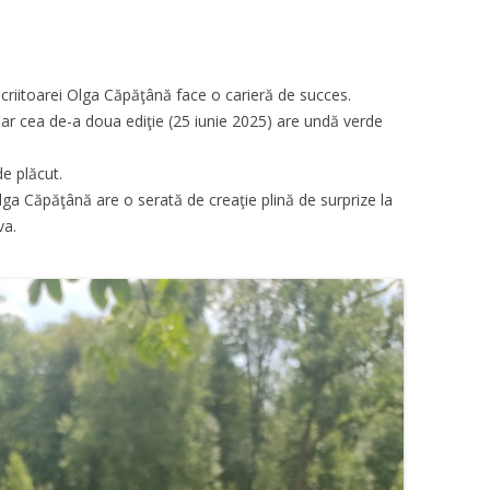
scriitoarei Olga Căpăţână face o carieră de succes.
iar cea de-a doua ediţie (25 iunie 2025) are undă verde
e plăcut.
ga Căpăţână are o serată de creaţie plină de surprize la
va.