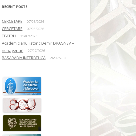
RECENT POSTS
CERCETARE
07/08/2026
CERCETARE
07/08/2026
TEATRU
31/07/2026
Academicianul istoric Demir DRAGNEV –
nonagenar!
27/07/2026
BASARABIA INTERBELICĂ
26/07/2026