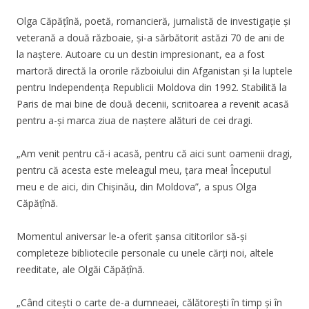
Olga Căpățînă, poetă, romancieră, jurnalistă de investigație și
veterană a două războaie, și-a sărbătorit astăzi 70 de ani de
la naștere. Autoare cu un destin impresionant, ea a fost
martoră directă la ororile războiului din Afganistan și la luptele
pentru Independența Republicii Moldova din 1992. Stabilită la
Paris de mai bine de două decenii, scriitoarea a revenit acasă
pentru a-și marca ziua de naștere alături de cei dragi.
„Am venit pentru că-i acasă, pentru că aici sunt oamenii dragi,
pentru că acesta este meleagul meu, țara mea! Începutul
meu e de aici, din Chișinău, din Moldova”, a spus Olga
Căpățînă.
Momentul aniversar le-a oferit șansa cititorilor să-și
completeze bibliotecile personale cu unele cărți noi, altele
reeditate, ale Olgăi Căpățînă.
„Când citești o carte de-a dumneaei, călătorești în timp și în