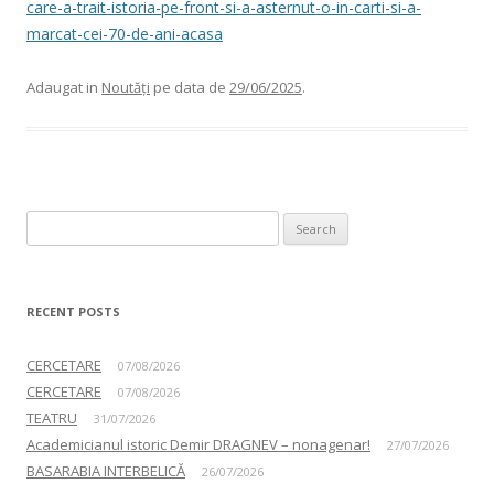
care-a-trait-istoria-pe-front-si-a-asternut-o-in-carti-si-a-
marcat-cei-70-de-ani-acasa
Adaugat in
Noutăți
pe data de
29/06/2025
.
Search for:
RECENT POSTS
CERCETARE
07/08/2026
CERCETARE
07/08/2026
TEATRU
31/07/2026
Academicianul istoric Demir DRAGNEV – nonagenar!
27/07/2026
BASARABIA INTERBELICĂ
26/07/2026