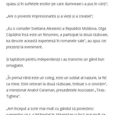
spațiu și în sufletele eroilor pe care dumneaei i-a pus în cărți”;
„Are o poveste impresionantă și a vieții și a creației”;
„Eu o consider Svetlana Alexievici a Republicii Moldova. Olga
Căpățînă însă este un fenomen, a participat la două războaie,
ea descrie această experiență în romanele sale”, au spus cei
prezenți la eveniment.
Și luptătorii pentru independență i-au transmis un gând bun
omagiatei.
„În primul rând este un coleg, este un soldat al națiunii, la fel
ca mine. Este veteran la două războaie, trebuie s-o onorăm”,
a menționat Anatol Caraman, președintele Asociației „Tiras-
Tighina”.
„Am început a scrie mai mult cu gândul să povestesc
oamenilor ce s-a întâmplat în Afganistan și încă mai mult ce