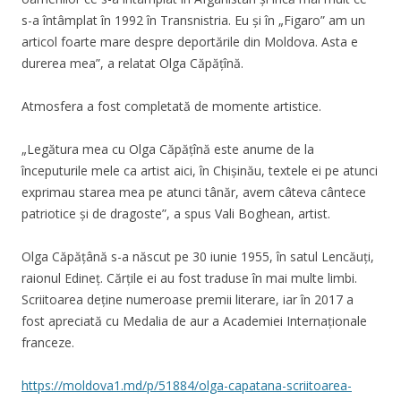
s-a întâmplat în 1992 în Transnistria. Eu și în „Figaro” am un
articol foarte mare despre deportările din Moldova. Asta e
durerea mea”, a relatat Olga Căpățînă.
Atmosfera a fost completată de momente artistice.
„Legătura mea cu Olga Căpățînă este anume de la
începuturile mele ca artist aici, în Chișinău, textele ei pe atunci
exprimau starea mea pe atunci tânăr, avem câteva cântece
patriotice și de dragoste”, a spus Vali Boghean, artist.
Olga Căpățână s-a născut pe 30 iunie 1955, în satul Lencăuți,
raionul Edineț. Cărțile ei au fost traduse în mai multe limbi.
Scriitoarea deține numeroase premii literare, iar în 2017 a
fost apreciată cu Medalia de aur a Academiei Internaționale
franceze.
https://moldova1.md/p/51884/olga-capatana-scriitoarea-