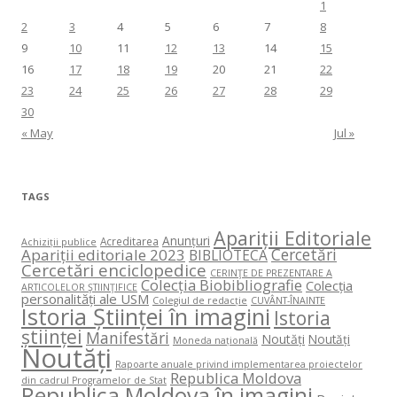
1
2
3
4
5
6
7
8
9
10
11
12
13
14
15
16
17
18
19
20
21
22
23
24
25
26
27
28
29
30
« May
Jul »
TAGS
Apariții Editoriale
Anunțuri
Acreditarea
Achiziții publice
Cercetări
Apariții editoriale 2023
BIBLIOTECA
Cercetări enciclopedice
CERINŢE DE PREZENTARE A
Colecția Biobibliografie
Colecția
ARTICOLELOR ŞTIINŢIFICE
personalități ale USM
Colegiul de redacție
CUVÂNT-ÎNAINTE
Istoria Științei în imagini
Istoria
științei
Manifestări
Noutăți
Noutăți
Moneda națională
Noutăți
Rapoarte anuale privind implementarea proiectelor
Republica Moldova
din cadrul Programelor de Stat
Republica Moldova în imagini