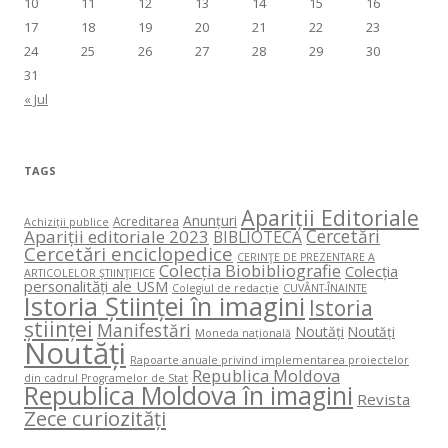
10
11
12
13
14
15
16
17
18
19
20
21
22
23
24
25
26
27
28
29
30
31
« Jul
TAGS
Apariții Editoriale
Anunțuri
Acreditarea
Achiziții publice
Cercetări
Apariții editoriale 2023
BIBLIOTECA
Cercetări enciclopedice
CERINŢE DE PREZENTARE A
Colecția Biobibliografie
Colecția
ARTICOLELOR ŞTIINŢIFICE
personalități ale USM
Colegiul de redacție
CUVÂNT-ÎNAINTE
Istoria Științei în imagini
Istoria
științei
Manifestări
Noutăți
Noutăți
Moneda națională
Noutăți
Rapoarte anuale privind implementarea proiectelor
Republica Moldova
din cadrul Programelor de Stat
Republica Moldova în imagini
Revista
Zece curiozități