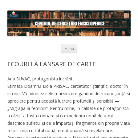
Skip to content
Menu
ECOURI LA LANSARE DE CARTE
Ana SUVAC, protagonista lucrării
Stimată Doamnă Lidia PRISAC, cercetător științific, doctor în
istorie, Vă adresez cele mai sincere gânduri de recunoștință și
apreciere pentru această lucrare profundă și sensibilă —
„Migrația la feminin”. Pentru mine, în calitate de protagonistă
a cărții, a fost o onoare și o experiența nouă de a-mi
deschide sufletul și de a împărtăși fragmente din propria viață
a fost una cu totul nouă, emoționantă și revelatoare.
Procesul acestor mărturisiri m-a făcut să retrăiesc momente