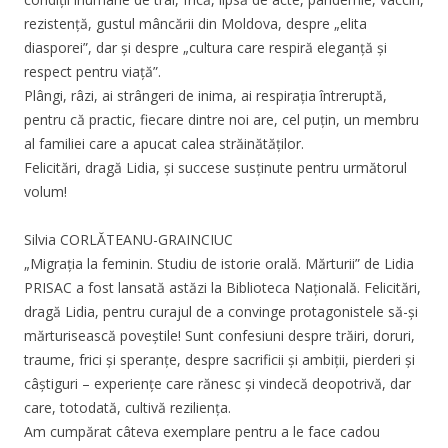
rezistență, gustul mâncării din Moldova, despre „elita
diasporei”, dar și despre „cultura care respiră eleganță și
respect pentru viață”.
Plângi, râzi, ai strângeri de inima, ai respirația întreruptă,
pentru că practic, fiecare dintre noi are, cel puțin, un membru
al familiei care a apucat calea străinătăților.
Felicitări, dragă Lidia, și succese susținute pentru următorul
volum!
Silvia CORLĂTEANU-GRAINCIUC
„Migrația la feminin. Studiu de istorie orală. Mărturii” de Lidia
PRISAC a fost lansată astăzi la Biblioteca Națională. Felicitări,
dragă Lidia, pentru curajul de a convinge protagonistele să-și
mărturisească poveștile! Sunt confesiuni despre trăiri, doruri,
traume, frici și speranțe, despre sacrificii și ambiții, pierderi și
câștiguri – experiențe care rănesc și vindecă deopotrivă, dar
care, totodată, cultivă reziliența.
Am cumpărat câteva exemplare pentru a le face cadou