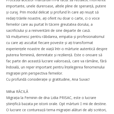
importante, unele dureroase, altele pline de speranță, putere
și curaj. Prin modul delicat și profund în care ați reușit să
redați trăirile noastre, ați oferit nu doar o carte, ci o voce
femeilor care au purtat în tăcere greutatea dorului, a
sacrificiului și a reinventării de sine departe de casă.
Vă mulțumesc pentru răbdarea, empatia și profesionalismul
cu care ați ascultat fiecare poveste și ați transformat
experiențele noastre de viață într-o mărturie autentică despre
puterea feminină, demnitate și reziliență. Este o onoare să
fac parte din această lucrare valoroasă, care va rămâne, fără
îndoială, un reper important pentru înțelegerea fenomenului
migrației prin perspectiva femeilor.
Cu profundă considerație și gratitudine, Ana Suvac!
Mihai RĂCILĂ
Migrația la Feminin de dna Lidia PRISAC, este o lucrare
științifică bazata pe istorii orale. Opt mărturii  mii de destine.
O lucrare ce conturează tema migrației alături de alți scriitori,