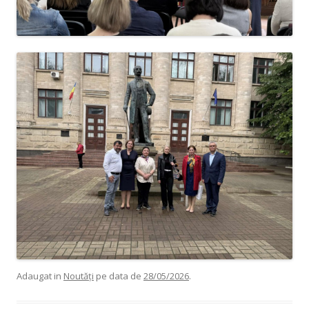
Adaugat in
Noutăți
pe data de
28/05/2026
.