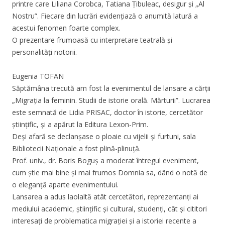
printre care Liliana Corobca, Tatiana Țibuleac, desigur și „Al
Nostru”. Fiecare din lucrări evidențiază o anumită latură a
acestui fenomen foarte complex.
O prezentare frumoasă cu interpretare teatrală și
personalități notorii.
Eugenia TOFAN
Săptămâna trecută am fost la evenimentul de lansare a cărții
„Migrația la feminin. Studii de istorie orală. Mărturii”. Lucrarea
este semnată de Lidia PRISAC, doctor în istorie, cercetător
științific, și a apărut la Editura Lexon-Prim.
Deși afară se declanșase o ploaie cu vijelii și furtuni, sala
Bibliotecii Naționale a fost plină-plinuță.
Prof. univ., dr. Boris Boguș a moderat întregul eveniment,
cum știe mai bine și mai frumos Domnia sa, dând o notă de
o eleganță aparte evenimentului.
Lansarea a adus laolaltă atât cercetători, reprezentanți ai
mediului academic, științific și cultural, studenți, cât și cititori
interesați de problematica migrației și a istoriei recente a