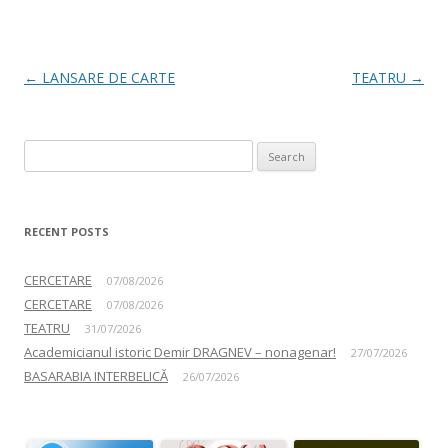
Post navigation
←
LANSARE DE CARTE
TEATRU
→
Search for:
RECENT POSTS
CERCETARE
07/08/2026
CERCETARE
07/08/2026
TEATRU
31/07/2026
Academicianul istoric Demir DRAGNEV – nonagenar!
27/07/2026
BASARABIA INTERBELICĂ
26/07/2026