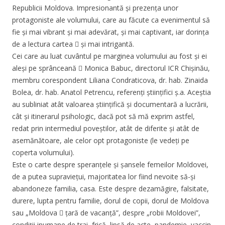
Republicii Moldova. Impresionantă și prezența unor
protagoniste ale volumului, care au făcute ca evenimentul să
fie și mai vibrant și mai adevărat, și mai captivant, iar dorința
de a lectura cartea  și mai intrigantă.
Cei care au luat cuvântul pe marginea volumului au fost și ei
aleși pe sprânceană  Monica Babuc, directorul ICR Chișinău,
membru corespondent Liliana Condraticova, dr. hab. Zinaida
Bolea, dr. hab. Anatol Petrencu, referenți științifici ș.a. Aceștia
au subliniat atât valoarea științifică și documentară a lucrării,
cât și itinerarul psihologic, dacă pot să mă exprim astfel,
redat prin intermediul poveștilor, atât de diferite și atât de
asemănătoare, ale celor opt protagoniste (le vedeți pe
coperta volumului).
Este o carte despre speranțele și șansele femeilor Moldovei,
de a putea supraviețui, majoritatea lor fiind nevoite să-și
abandoneze familia, casa. Este despre dezamăgire, falsitate,
durere, lupta pentru familie, dorul de copii, dorul de Moldova
sau „Moldova  țară de vacanță”, despre „robii Moldovei”,
condiții inumane de trai, frică, lipsă de acte, pandemie, vaccin,