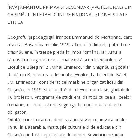
ÎNVĂȚĂMÂNTUL PRIMAR ȘI SECUNDAR (PROFESIONAL) DIN
CHIȘINĂUL INTERBELIC ÎNTRE NAȚIONAL ȘI DIVERSITATE
ETNICĂ
Geograful și pedagogul francez Emmanuel de Martonne, care
a vizitat Basarabia în iulie 1919, afirma că din cele patru licee
chișinăuiene, în trei se preda în limba română, iar „unul a
rămas în întregime rusesc; mai există și un liceu polonez”.
Liceul de Băieți nr. 2 „Mihai Eminescu” din Chişinău şi Școala
Reală din Bender erau destinate evreilor. La Liceul de Băieți
„M. Eminescu”, considerat cel mai bine organizat liceu din
Chişinău, în 1919, studiau 155 de elevi în opt clase, ghidați de
16 profesori. Programa de studii era identică cu cea a liceelor
românești. Limba, istoria și geografia constituiau obiecte
obligatorii.
Odată cu instaurarea administrației sovietice, în vara anului
1940, în Basarabia, instituțiile culturale și de educație din
Chișinău au fost deposedate de bunuri. Sovieticii mizau pe