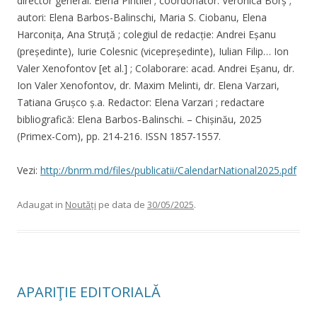
director general: Elena Pintilei ; coordonator: Veronica Borș ;
autori: Elena Barbos-Balinschi, Maria S. Ciobanu, Elena
Harconița, Ana Struță ; colegiul de redacție: Andrei Eșanu
(președinte), Iurie Colesnic (vicepreședinte), Iulian Filip… Ion
Valer Xenofontov [et al.] ; Colaborare: acad. Andrei Eșanu, dr.
Ion Valer Xenofontov, dr. Maxim Melinti, dr. Elena Varzari,
Tatiana Grușco ș.a. Redactor: Elena Varzari ; redactare
bibliografică: Elena Barbos-Balinschi. – Chișinău, 2025
(Primex-Com), pp. 214-216. ISSN 1857-1557.
Vezi:
http://bnrm.md/files/publicatii/CalendarNational2025.pdf
Adaugat in
Noutăți
pe data de
30/05/2025
.
APARIŢIE EDITORIALĂ