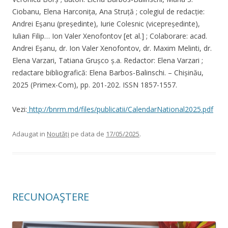
Ciobanu, Elena Harconița, Ana Struță ; colegiul de redacție:
Andrei Eșanu (președinte), Iurie Colesnic (vicepreședinte),
Iulian Filip… Ion Valer Xenofontov [et al.] ; Colaborare: acad.
Andrei Eșanu, dr. Ion Valer Xenofontov, dr. Maxim Melinti, dr.
Elena Varzari, Tatiana Grușco ș.a. Redactor: Elena Varzari ;
redactare bibliografică: Elena Barbos-Balinschi. – Chișinău,
2025 (Primex-Com), pp. 201-202. ISSN 1857-1557.
Vezi:
http://bnrm.md/files/publicatii/CalendarNational2025.pdf
Adaugat in
Noutăți
pe data de
17/05/2025
.
RECUNOAŞTERE