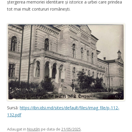
ștergerea memoriei identitare și istorice a urbei care prindea
tot mai mult contururi românești.
Sursă:
https://ibn.idsi.md/sites/default/files/imag_file/p-112-
132.pdf
Adaugat in
Noutăți
pe data de
21/05/2025
.