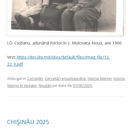
I.D. Ciobanu, adunând folclor în s. Molovata-Nouă, anii 1960
Vezi:
https://ibn.idsi.md/sites/default/files/imag_file/12-
22_9.pdf
Adaugat in
Cercetări
,
Cercetări enciclopedice
,
Istoria științei
,
Istoria
Științei în imagini
,
Noutăți
pe data de
07/05/2025
.
CHIŞINĂU 2025