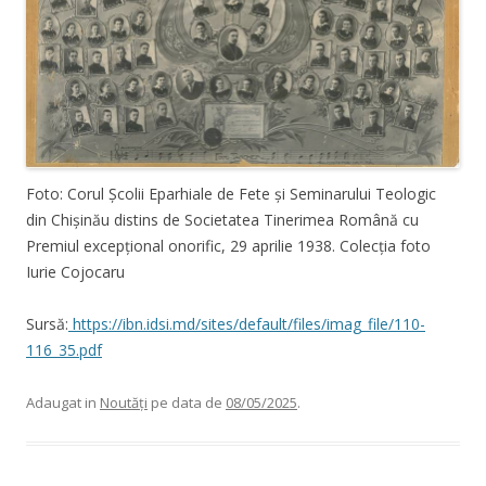
Foto: Corul Școlii Eparhiale de Fete și Seminarului Teologic
din Chișinău distins de Societatea Tinerimea Română cu
Premiul excepțional onorific, 29 aprilie 1938. Colecția foto
Iurie Cojocaru
Sursă:
https://ibn.idsi.md/sites/default/files/imag_file/110-
116_35.pdf
Adaugat in
Noutăți
pe data de
08/05/2025
.