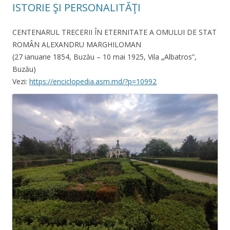
ISTORIE ŞI PERSONALITĂŢI
CENTENARUL TRECERII ÎN ETERNITATE A OMULUI DE STAT
ROMÂN ALEXANDRU MARGHILOMAN
(27 ianuarie 1854, Buzău – 10 mai 1925, Vila „Albatros”,
Buzău)
Vezi:
https://enciclopedia.asm.md/?p=10992