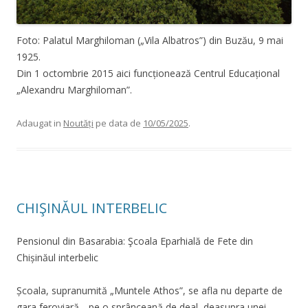
Foto: Palatul Marghiloman („Vila Albatros”) din Buzău, 9 mai
1925.
Din 1 octombrie 2015 aici funcționează Centrul Educațional
„Alexandru Marghiloman”.
Adaugat in
Noutăți
pe data de
10/05/2025
.
CHIŞINĂUL INTERBELIC
Pensionul din Basarabia: Şcoala Eparhială de Fete din
Chișinăul interbelic
Școala, supranumită „Muntele Athos”, se afla nu departe de
gara feroviară, „pe o sprânceană de deal, deasupra unei