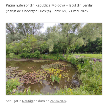
Patria nuferilor din Republica Moldova – lacul din Bardar
(îngrijit de Gheorghe Luchița). Foto: IVX, 24 mai 2025
Adaugat in
Noutăți
pe data de
24/05/2025
.