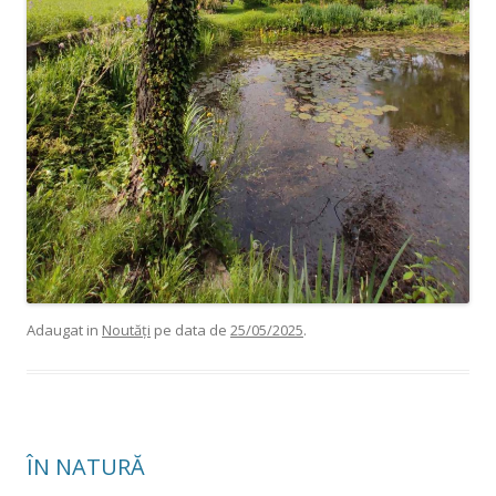
Adaugat in
Noutăți
pe data de
25/05/2025
.
ÎN NATURĂ