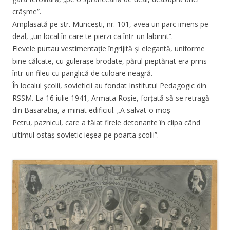
crâșme”.
Amplasată pe str. Muncești, nr. 101, avea un parc imens pe
deal, „un local în care te pierzi ca într-un labirint”.
Elevele purtau vestimentație îngrijită și elegantă, uniforme
bine călcate, cu gulerașe brodate, părul pieptănat era prins
într-un fileu cu panglică de culoare neagră.
În localul şcolii, sovieticii au fondat Institutul Pedagogic din
RSSM. La 16 iulie 1941, Armata Roșie, forțată să se retragă
din Basarabia, a minat edificiul. „A salvat-o moș
Petru, paznicul, care a tăiat firele detonante în clipa când
ultimul ostaș sovietic ieșea pe poarta școlii”.