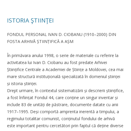
ISTORIA ŞTIINŢEI
FONDUL PERSONAL IVAN D. CIOBANU (1910–2000) DIN
FOSTA ARHIVĂ ȘTIINȚIFICĂ A AȘM
În primăvara anului 1998, o serie de materiale cu referire la
activitatea lui Ivan D. Ciobanu au fost predate Arhivei
Științifice Centrale a Academiei de Științe a Moldovei, cea mai
mare structură instituțională specializată în domeniul științei
și istoria științei.
Drept urmare, în contextul sistematizării și descrierii științifice,
a fost înființat Fondul 44, care conține un singur inventar și
include 83 de unități de păstrare, documente datate cu anii
1917–1995. Deși comportă amprenta inerentă a timpului, a
regimului totalitar comunist, conținutul fondului de arhivă
este important pentru cercetători prin faptul că deține diverse