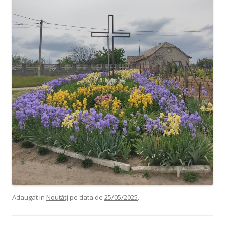
Adaugat in
Noutăți
pe data de
25/05/2025
.