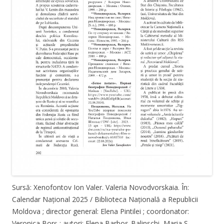
Sursă: Xenofontov Ion Valer. Valeria Novodvorskaia. În:
Calendar Național 2025 / Biblioteca Națională a Republicii
Moldova ; director general: Elena Pintilei ; coordonator:
Veronica Borș ; autori: Elena Barbos-Balinschi, Maria S.