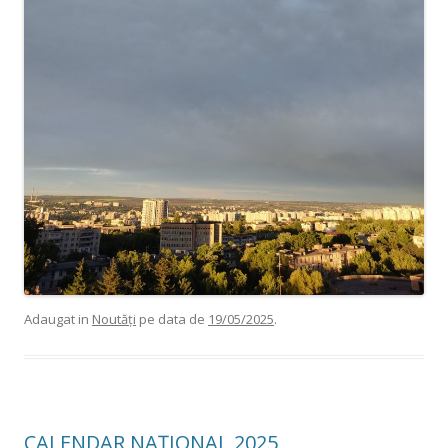
Adaugat in
Noutăți
pe data de
19/05/2025
.
CALENDAR NAŢIONAL 2025