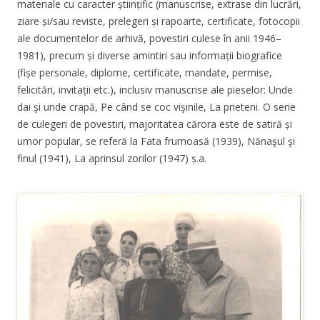
materiale cu caracter științific (manuscrise, extrase din lucrări,
ziare și/sau reviste, prelegeri și rapoarte, certificate, fotocopii
ale documentelor de arhivă, povestiri culese în anii 1946–
1981), precum și diverse amintiri sau informații biografice
(fișe personale, diplome, certificate, mandate, permise,
felicitări, invitații etc.), inclusiv manuscrise ale pieselor: Unde
dai şi unde crapă, Pe când se coc vişinile, La prieteni. O serie
de culegeri de povestiri, majoritatea cărora este de satiră și
umor popular, se referă la Fata frumoasă (1939), Nănaşul şi
finul (1941), La aprinsul zorilor (1947) ș.a.