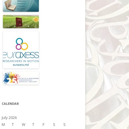
CALENDAR
July 2026
M
T
W
T
F
S
S