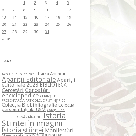
1
2
3
4
5
6
7
8
9
10
11
12
13
14
15
16
17
18
19
20
21
22
23
24
25
26
27
28
29
30
31
« Jun
TAGS
Anunțuri
Acreditarea
Achiziții publice
Apariții Editoriale
Apariții
editoriale 2023
BIBLIOTECA
Cercetări
Cercetări
enciclopedice
CERINŢE DE
PREZENTARE A ARTICOLELOR ŞTIINŢIFICE
Colecția Biobibliografie
Colecția
personalități ale USM
Colegiul de
Istoria
redacție
CUVÂNT-ÎNAINTE
Științei în imagini
Istoria științei
Manifestări
Noutăți
Noutăți
Moneda națională