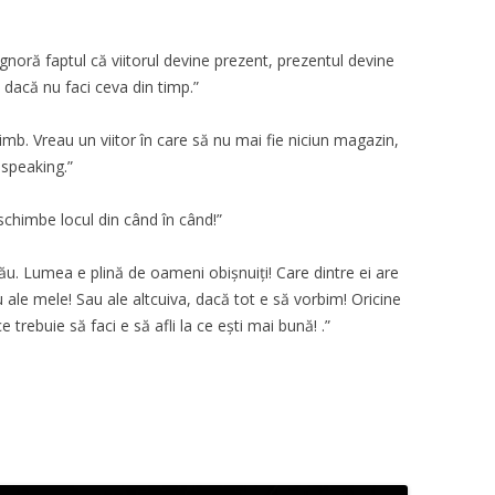
ignoră faptul că viitorul devine prezent, prezentul devine
, dacă nu faci ceva din timp.”
. Vreau un viitor în care să nu mai fie niciun magazin,
 speaking.”
 schimbe locul din când în când!”
 tău. Lumea e plină de oameni obișnuiți! Care dintre ei are
au ale mele! Sau ale altcuiva, dacă tot e să vorbim! Oricine
e trebuie să faci e să afli la ce ești mai bună! .”