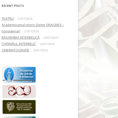
RECENT POSTS
TEATRU
31/07/2026
Academicianul istoric Demir DRAGNEV –
nonagenar!
27/07/2026
BASARABIA INTERBELICĂ
26/07/2026
CHIȘINĂUL INTERBELIC
26/07/2026
CINEMATOGRAFIE
26/07/2026