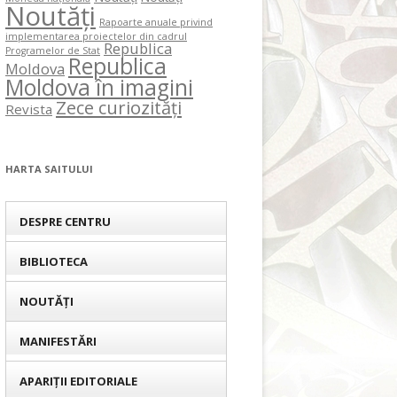
Noutăți
Rapoarte anuale privind
implementarea proiectelor din cadrul
Republica
Programelor de Stat
Republica
Moldova
Moldova în imagini
Zece curiozități
Revista
HARTA SAITULUI
DESPRE CENTRU
BIBLIOTECA
NOUTĂȚI
MANIFESTĂRI
APARIȚII EDITORIALE