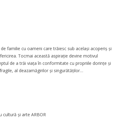
e familie cu oameni care trăiesc sub același acoperiș și
fericirea. Tocmai această aspirație devine motivul
ptul de a trăi viața în conformitate cu propriile dorințe și
ragile, al deazamăgirilor și singurătăților…
u cultură și arte ARBOR