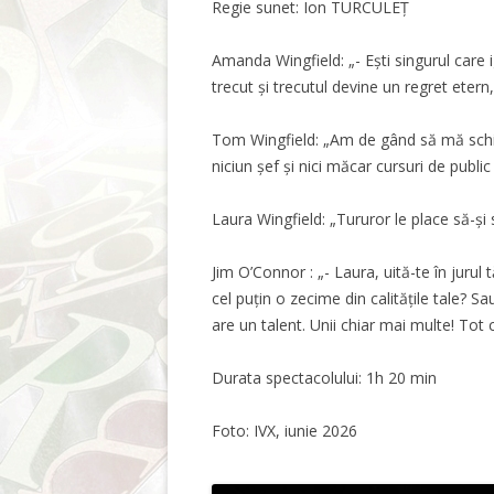
Regie sunet: Ion TURCULEȚ
Amanda Wingfield: „- Ești singurul care 
trecut și trecutul devine un regret etern
Tom Wingfield: „Am de gând să mă schimb
niciun șef și nici măcar cursuri de public
Laura Wingfield: „Tururor le place să-și
Jim O’Connor : „- Laura, uită-te în jurul
cel puțin o zecime din calitățile tale? S
are un talent. Unii chiar mai multe! Tot c
Durata spectacolului: 1h 20 min
Foto: IVX, iunie 2026