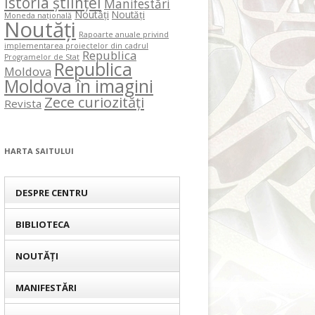
Istoria științei
Manifestări
Noutăți
Noutăți
Moneda națională
Noutăți
Rapoarte anuale privind
implementarea proiectelor din cadrul
Republica
Programelor de Stat
Republica
Moldova
Moldova în imagini
Zece curiozități
Revista
HARTA SAITULUI
DESPRE CENTRU
BIBLIOTECA
NOUTĂȚI
MANIFESTĂRI