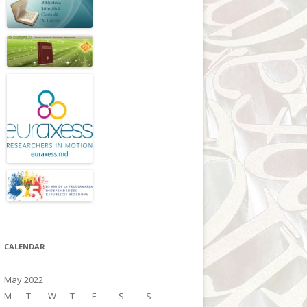
CALENDAR
May 2022
M
T
W
T
F
S
S