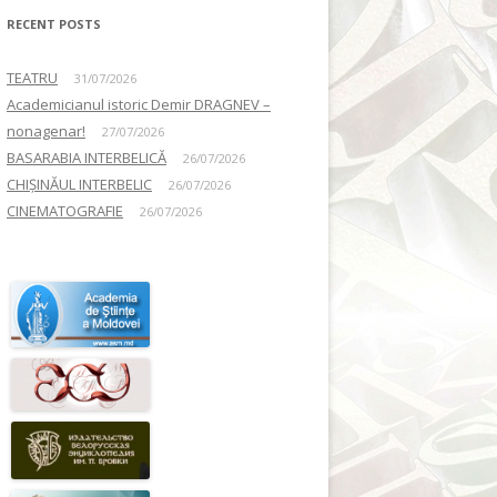
RECENT POSTS
TEATRU
31/07/2026
Academicianul istoric Demir DRAGNEV –
nonagenar!
27/07/2026
BASARABIA INTERBELICĂ
26/07/2026
CHIȘINĂUL INTERBELIC
26/07/2026
CINEMATOGRAFIE
26/07/2026