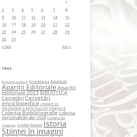
1
2
3
4
5
6
7
8
9
10
11
12
13
14
15
16
17
18
19
20
21
22
23
24
25
26
27
28
29
30
31
« Apr
Jun »
TAGS
Anunțuri
Acreditarea
Achiziții publice
Apariții Editoriale
Apariții
editoriale 2023
BIBLIOTECA
Cercetări
Cercetări
enciclopedice
CERINŢE DE
PREZENTARE A ARTICOLELOR ŞTIINŢIFICE
Colecția Biobibliografie
Colecția
personalități ale USM
Colegiul de
Istoria
redacție
CUVÂNT-ÎNAINTE
Științei în imagini