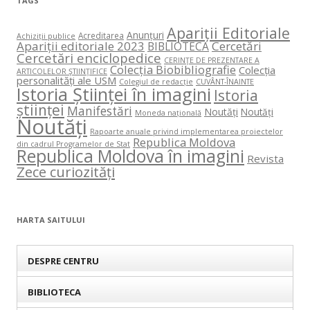
TAGS
Apariții Editoriale
Anunțuri
Acreditarea
Achiziții publice
Apariții editoriale 2023
Cercetări
BIBLIOTECA
Cercetări enciclopedice
CERINŢE DE PREZENTARE A
Colecția Biobibliografie
Colecția
ARTICOLELOR ŞTIINŢIFICE
personalități ale USM
Colegiul de redacție
CUVÂNT-ÎNAINTE
Istoria Științei în imagini
Istoria
științei
Manifestări
Noutăți
Noutăți
Moneda națională
Noutăți
Rapoarte anuale privind implementarea proiectelor
Republica Moldova
din cadrul Programelor de Stat
Republica Moldova în imagini
Revista
Zece curiozități
HARTA SAITULUI
DESPRE CENTRU
BIBLIOTECA