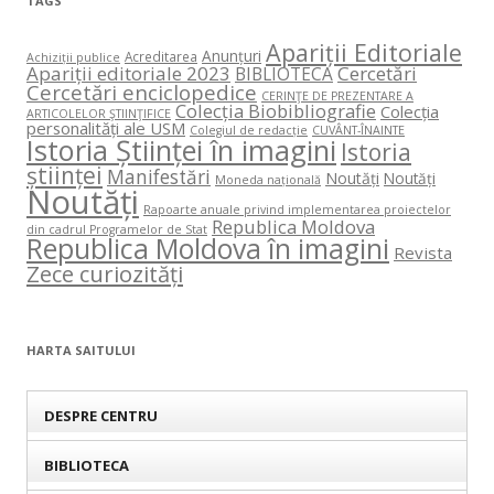
TAGS
Apariții Editoriale
Anunțuri
Acreditarea
Achiziții publice
Apariții editoriale 2023
Cercetări
BIBLIOTECA
Cercetări enciclopedice
CERINŢE DE PREZENTARE A
Colecția Biobibliografie
Colecția
ARTICOLELOR ŞTIINŢIFICE
personalități ale USM
Colegiul de redacție
CUVÂNT-ÎNAINTE
Istoria Științei în imagini
Istoria
științei
Manifestări
Noutăți
Noutăți
Moneda națională
Noutăți
Rapoarte anuale privind implementarea proiectelor
Republica Moldova
din cadrul Programelor de Stat
Republica Moldova în imagini
Revista
Zece curiozități
HARTA SAITULUI
DESPRE CENTRU
BIBLIOTECA