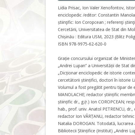
Lidia Prisac, Ion Valer Xenofontov, Isto
enciclopedic /editor: Constantin Manolac
știinţific: Ion Coropcean ; referenţi știinţ
Cercetării, Universitatea de Stat din Mol
Chișinău : Editura USM, 2023 (Blitz Poligr
ISBN 978-9975-62-620-0
Grație concursului organizat de Ministerul
„Andrei Lupan” a Universității de Stat d
„Dicționar enciclopedic de istorie cont
cercetătorii științifici, doctori în isto
Volumul a fost pregătit pentru tipar de ec
MANOLACHE; redactor științific memb
științific dr., g.(r.) Ion COROPCEAN; respo
hab., prof. univ. Anatol PETRENCU, dr.
redactor Ion VÂRȚANU, redactor tehnic 
Natalia DOROGAN. Totodată, lucrarea a f
Bibliotecii Științifice (Institut) „Andrei 