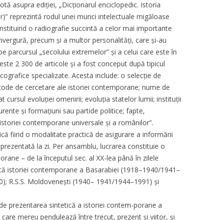
ă asupra ediției, „Dicționarul enciclopedic. Istoria
)” reprezintă rodul unei munci intelectuale migăloase
onstituind o radiografie succintă a celor mai importante
ergură, precum și a multor personalități, care și-au
e parcursul „secolului extremelor” și a celui care este în
este 2 300 de articole și a fost conceput după tipicul
xicografice specializate. Acesta include: o selecție de
metode de cercetare ale istoriei contemporane; nume de
cursul evoluției omenirii; evoluția statelor lumii; instituții
urente și formațiuni sau partide politice; fapte,
storiei contemporane universale și a românilor”.
ică fiind o modalitate practică de asigurare a informării
 prezentată la zi. Per ansamblu, lucrarea constituie o
rane – de la începutul sec. al XX-lea până în zilele
ată istoriei contemporane a Basarabiei (1918–1940/1941–
0); R.S.S. Moldovenești (1940– 1941/1944–1991) și
e de prezentarea sintetică a istoriei contem-porane a
i care mereu pendulează între trecut, prezent și viitor, și