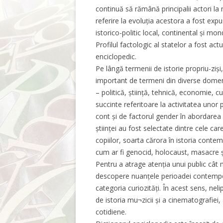
continuă să rămână principalii actori la n
referire la evoluția acestora a fost exp
istorico-politic local, continental și mon
Profilul factologic al statelor a fost actu
enciclopedic.
Pe lângă termenii de istorie propriu-ziș
important de termeni din diverse domeni
– politică, știință, tehnică, economie, cu
succinte referitoare la activitatea unor 
cont și de factorul gender în abordarea
științei au fost selectate dintre cele ca
copiilor, soarta cărora în istoria con
cum ar fi genocid, holocaust, masacre ș
Pentru a atrage atenția unui public cât m
descopere nuanțele perioadei contempora
categoria curiozități. În acest sens, nelip
de istoria mu¬zicii și a cinematografiei, 
cotidiene.