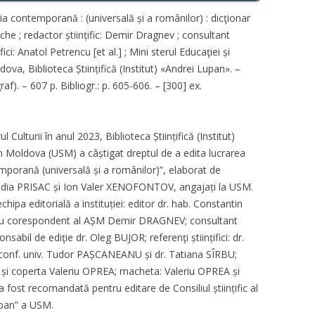
ria contemporană : (universală și a românilor) : dicţionar
he ; redactor științific: Demir Dragnev ; consultant
ifici: Anatol Petrencu [et al.] ; Mini sterul Educaţiei și
dova, Biblioteca Științifică (Institut) «Andrei Lupan». –
af). – 607 p. Bibliogr.: p. 605-606. – [300] ex.
 Culturii în anul 2023, Biblioteca Științifică (Institut)
in Moldova (USM) a câștigat dreptul de a edita lucrarea
emporană (universală și a românilor)”, elaborat de
rie Lidia PRISAC și Ion Valer XENOFONTOV, angajați la USM.
hipa editorială a instituției: editor dr. hab. Constantin
ru corespondent al AȘM Demir DRAGNEV; consultant
nsabil de ediţie dr. Oleg BUJOR; referenţi științifici: dr.
, conf. univ. Tudor PAȘCANEANU și dr. Tatiana SÎRBU;
și coperta Valeriu OPREA; macheta: Valeriu OPREA și
ost recomandată pentru editare de Consiliul științific al
Lupan” a USM.