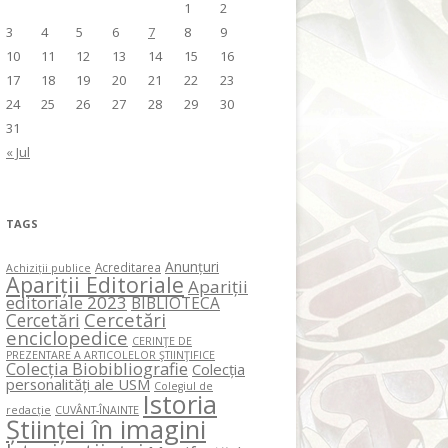
1
2
3
4
5
6
7
8
9
10
11
12
13
14
15
16
17
18
19
20
21
22
23
24
25
26
27
28
29
30
31
« Jul
TAGS
Anunțuri
Acreditarea
Achiziții publice
Apariții Editoriale
Apariții
editoriale 2023
BIBLIOTECA
Cercetări
Cercetări
enciclopedice
CERINŢE DE
PREZENTARE A ARTICOLELOR ŞTIINŢIFICE
Colecția Biobibliografie
Colecția
personalități ale USM
Colegiul de
Istoria
redacție
CUVÂNT-ÎNAINTE
Științei în imagini