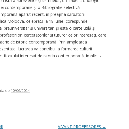
 o Listă a abrevierilor și semnelor, un Tabel cronologic
iei contemporane și o Bibliografie selectivă.
temporană apărut recent, în preajma sărbătorii
blica Molodva, celebrată la 18 iunie, corespunde
 preuniversitar și universitar, și este o carte utilă și
rofesorilor, cercetătorilor și tuturor celor interesați, care
materie de istorie contemporană. Prin amploarea
rezentate, lucrarea va contribui la formarea culturii
 citito¬rului interesat de istoria contemporană, implicit a
ata de
10/06/2024
.
II
VIVANT PROFESSORES
→