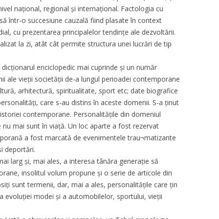
ivel național, regional și internațional. Factologia cu
usă într-o succesiune cauzală fiind plasate în context
dial, cu prezentarea principalelor tendințe ale dezvoltării.
alizat la zi, atât cât permite structura unei lucrări de tip
i, dicționarul enciclopedic mai cuprinde și un număr
i ale vieții societății de-a lungul perioadei contemporane
ltură, arhitectură, spiritualitate, sport etc; date biografice
personalități, care s-au distins în aceste domenii. S-a ținut
 istoriei contemporane. Personalitățile din domeniul
re nu mai sunt în viață. Un loc aparte a fost rezervat
temporană a fost marcată de evenimentele trau¬matizante
i deportări.
ai larg și, mai ales, a interesa tânăra generație să
ne, insolitul volum propune și o serie de articole din
siți sunt termenii, dar, mai a ales, personalitățile care țin
a evoluției modei și a automobilelor, sportului, vieții