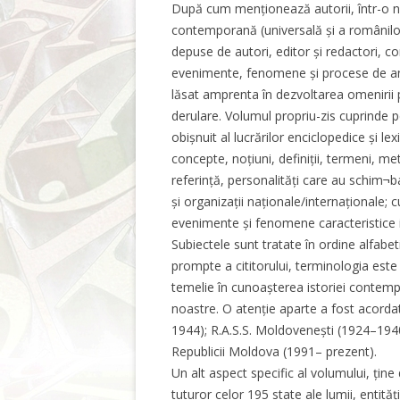
După cum menționează autorii, într-o not
contemporană (universală și a românilor
depuse de autori, editor și redactori, c
evenimente, fenomene și procese de anv
lăsat amprenta în dezvoltarea omenirii p
derulare. Volumul propriu-zis cuprinde p
obișnuit al lucrărilor enciclopedice și le
concepte, noțiuni, definiții, termeni, 
referință, personalități care au schim¬bat 
și organizații naționale/internaționale; c
evenimente și fenomene caracteristice i
Subiectele sunt tratate în ordine alfabet
prompte a cititorului, terminologia este
temelie în cunoașterea istoriei contempo
noastre. O atenție aparte a fost acord
1944); R.A.S.S. Moldovenești (1924–194
Republicii Moldova (1991– prezent).
Un alt aspect specific al volumului, țin
tuturor celor 195 state ale lumii, entităț