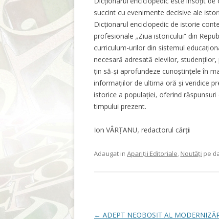
Dicționarul enciclopedic este însoțit de
succint cu evenimente decisive ale istor
Dicționarul enciclopedic de istorie con
profesionale „Ziua istoricului” din Repu
curriculum-urilor din sistemul educațional
necesară adresată elevilor, studenților, p
țin să-și aprofundeze cunoștințele în 
informațiilor de ultima oră și veridice p
istorice a populației, oferind răspunsuri
timpului prezent.
Ion VÂRȚANU, redactorul cărții
Adaugat in
Apariții Editoriale
,
Noutăți
pe d
Post navigation
←
ADEPT NEOBOSIT AL MODERNIZĂR