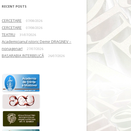
RECENT POSTS
CERCETARE
07/08/2026
CERCETARE
07/08/2026
TEATRU
31/07/2026
Academicianul istoric Demir DRAGNEV –
nonagenar!
27/07/2026
BASARABIA INTERBELICĂ
26/07/2026