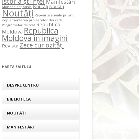
Istoria științei
Manifestări
Noutăți
Noutăți
Moneda națională
Noutăți
Rapoarte anuale privind
implementarea proiectelor din cadrul
Republica
Programelor de Stat
Republica
Moldova
Moldova în imagini
Zece curiozități
Revista
HARTA SAITULUI
DESPRE CENTRU
BIBLIOTECA
NOUTĂȚI
MANIFESTĂRI