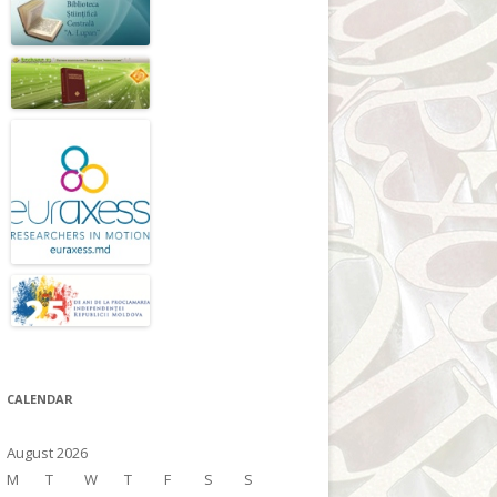
CALENDAR
August 2026
M
T
W
T
F
S
S