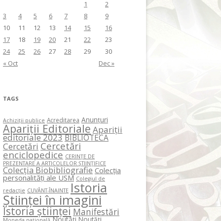
1
2
3
4
5
6
7
8
9
10
11
12
13
14
15
16
17
18
19
20
21
22
23
24
25
26
27
28
29
30
« Oct
Dec »
TAGS
Anunțuri
Acreditarea
Achiziții publice
Apariții Editoriale
Apariții
editoriale 2023
BIBLIOTECA
Cercetări
Cercetări
enciclopedice
CERINŢE DE
PREZENTARE A ARTICOLELOR ŞTIINŢIFICE
Colecția Biobibliografie
Colecția
personalități ale USM
Colegiul de
Istoria
redacție
CUVÂNT-ÎNAINTE
Științei în imagini
Istoria științei
Manifestări
Noutăți
Noutăți
Moneda națională