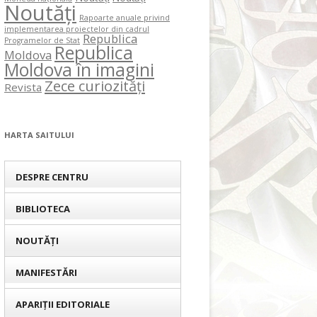
Noutăți
Rapoarte anuale privind
implementarea proiectelor din cadrul
Republica
Programelor de Stat
Republica
Moldova
Moldova în imagini
Zece curiozități
Revista
HARTA SAITULUI
DESPRE CENTRU
BIBLIOTECA
NOUTĂȚI
MANIFESTĂRI
APARIȚII EDITORIALE