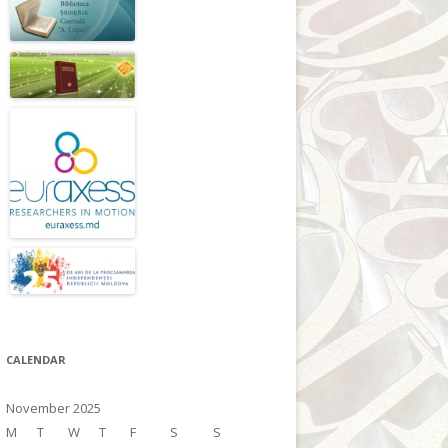
CALENDAR
November 2025
M
T
W
T
F
S
S