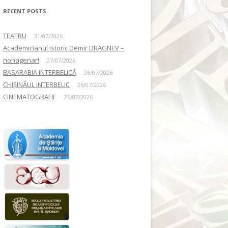
RECENT POSTS
TEATRU
31/07/2026
Academicianul istoric Demir DRAGNEV –
nonagenar!
27/07/2026
BASARABIA INTERBELICĂ
26/07/2026
CHIȘINĂUL INTERBELIC
26/07/2026
CINEMATOGRAFIE
26/07/2026