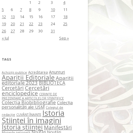
1
2
3
4
5
6
7
8
9
10
11
12
13
14
15
16
17
18
19
20
21
22
23
24
25
26
27
28
29
30
31
« Jul
Sep »
TAGS
Anunțuri
Acreditarea
Achiziții publice
Apariții Editoriale
Apariții
editoriale 2023
BIBLIOTECA
Cercetări
Cercetări
enciclopedice
CERINŢE DE
PREZENTARE A ARTICOLELOR ŞTIINŢIFICE
Colecția Biobibliografie
Colecția
personalități ale USM
Colegiul de
Istoria
redacție
CUVÂNT-ÎNAINTE
Științei în imagini
Istoria științei
Manifestări
Noutăți
Noutăți
Moneda națională