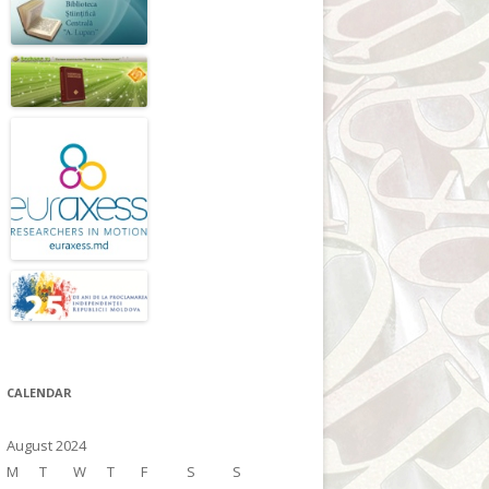
CALENDAR
August 2024
M
T
W
T
F
S
S