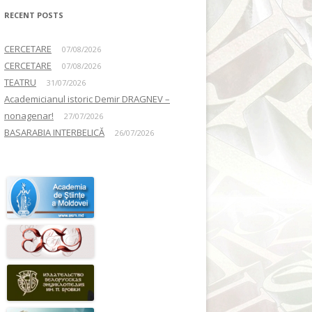
RECENT POSTS
CERCETARE
07/08/2026
CERCETARE
07/08/2026
TEATRU
31/07/2026
Academicianul istoric Demir DRAGNEV –
nonagenar!
27/07/2026
BASARABIA INTERBELICĂ
26/07/2026