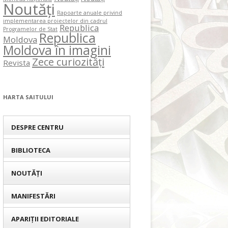
Noutăți
Rapoarte anuale privind
implementarea proiectelor din cadrul
Republica
Programelor de Stat
Republica
Moldova
Moldova în imagini
Zece curiozități
Revista
HARTA SAITULUI
DESPRE CENTRU
BIBLIOTECA
NOUTĂȚI
MANIFESTĂRI
APARIȚII EDITORIALE