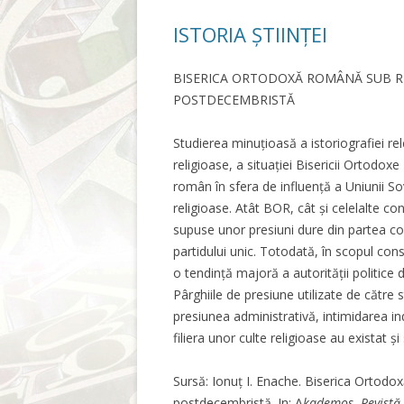
ISTORIA ȘTIINȚEI
BISERICA ORTODOXĂ ROMÂNĂ SUB R
POSTDECEMBRISTĂ
Studierea minuțioasă a istoriografiei rel
religioase, a situației Bisericii Ortodo
român în sfera de influență a Uniunii So
religioase. Atât BOR, cât și celelalte co
supuse unor presiuni dure din partea condu
partidului unic. Totodată, în scopul cons
o tendință majoră a autorității politice 
Pârghiile de presiune utilizate de către s
presiunea administrativă, intimidarea ind
filiera unor culte religioase au existat ș
Sursă: Ionuț I. Enache. Biserica Ortodo
postdecembristă. In: A
kademos. Revistă d