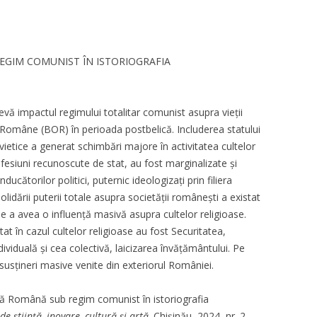
EGIM COMUNIST ÎN ISTORIOGRAFIA
evă impactul regimului totalitar comunist asupra vieții
xe Române (BOR) în perioada postbelică. Includerea statului
vietice a generat schimbări majore în activitatea cultelor
nfesiuni recunoscute de stat, au fost marginalizate și
cătorilor politici, puternic ideologizați prin filiera
olidării puterii totale asupra societății românești a existat
de a avea o influență masivă asupra cultelor religioase.
tat în cazul cultelor religioase au fost Securitatea,
ividuală și cea colectivă, laicizarea învățământului. Pe
i susțineri masive venite din exteriorul României.
xă Română sub regim comunist în istoriografia
e știință, inovare, cultură și artă
. Chișinău, 2024, nr. 2