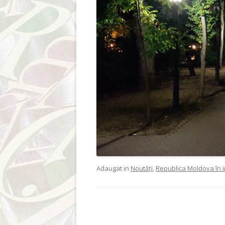
Adaugat in
Noutăți
,
Republica Moldova în 