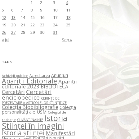
1
2
3
4
5
6
7
8
9
10
11
12
13
14
15
16
17
18
19
20
21
22
23
24
25
26
27
28
29
30
31
« Jul
Sep »
TAGS
Anunțuri
Acreditarea
Achiziții publice
Apariții Editoriale
Apariții
editoriale 2023
BIBLIOTECA
Cercetări
Cercetări
enciclopedice
CERINŢE DE
PREZENTARE A ARTICOLELOR ŞTIINŢIFICE
Colecția Biobibliografie
Colecția
personalități ale USM
Colegiul de
Istoria
redacție
CUVÂNT-ÎNAINTE
Științei în imagini
Istoria științei
Manifestări
Noutăți
Noutăți
Moneda națională