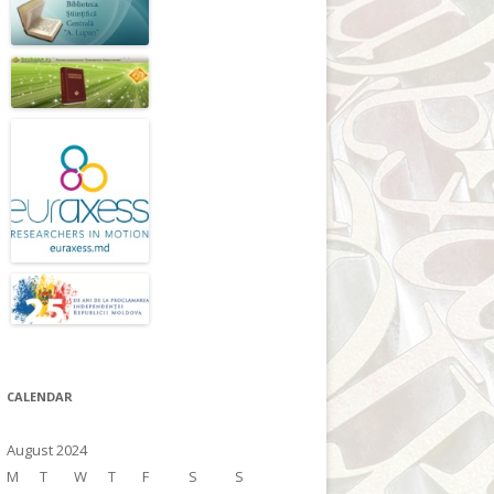
CALENDAR
August 2024
M
T
W
T
F
S
S