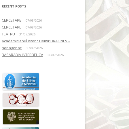
RECENT POSTS
CERCETARE
07/08/2026
CERCETARE
07/08/2026
TEATRU
31/07/2026
Academicianul istoric Demir DRAGNEV –
nonagenar!
27/07/2026
BASARABIA INTERBELICĂ
26/07/2026