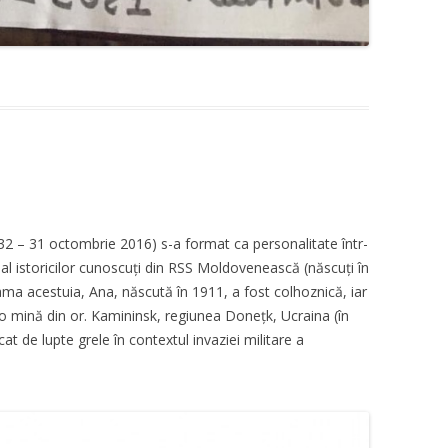
932 – 31 octombrie 2016) s-a format ca personalitate într-
al istoricilor cunoscuți din RSS Moldovenească (născuți în
ama acestuia, Ana, născută în 1911, a fost colhoznică, iar
 o mină din or. Kamininsk, regiunea Donețk, Ucraina (în
at de lupte grele în contextul invaziei militare a