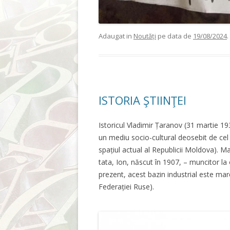
Adaugat in
Noutăți
pe data de
19/08/2024
.
ISTORIA ŞTIINŢEI
Istoricul Vladimir Țaranov (31 martie 1
un mediu socio-cultural deosebit de cel 
spațiul actual al Republicii Moldova). M
tata, Ion, născut în 1907, – muncitor la
prezent, acest bazin industrial este marc
Federației Ruse).