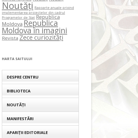
Noutăți
Rapoarte anuale privind
implementarea proiectelor din cadrul
Republica
Programelor de Stat
Republica
Moldova
Moldova în imagini
Zece curiozități
Revista
HARTA SAITULUI
DESPRE CENTRU
BIBLIOTECA
NOUTĂȚI
MANIFESTĂRI
APARIȚII EDITORIALE