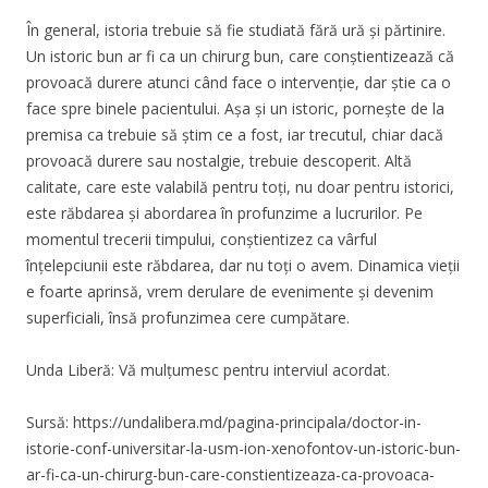
În general, istoria trebuie să fie studiată fără ură și părtinire.
Un istoric bun ar fi ca un chirurg bun, care conștientizează că
provoacă durere atunci când face o intervenție, dar știe ca o
face spre binele pacientului. Așa și un istoric, pornește de la
premisa ca trebuie să știm ce a fost, iar trecutul, chiar dacă
provoacă durere sau nostalgie, trebuie descoperit. Altă
calitate, care este valabilă pentru toți, nu doar pentru istorici,
este răbdarea și abordarea în profunzime a lucrurilor. Pe
momentul trecerii timpului, conștientizez ca vârful
înțelepciunii este răbdarea, dar nu toți o avem. Dinamica vieții
e foarte aprinsă, vrem derulare de evenimente și devenim
superficiali, însă profunzimea cere cumpătare.
Unda Liberă: Vă mulțumesc pentru interviul acordat.
Sursă: https://undalibera.md/pagina-principala/doctor-in-
istorie-conf-universitar-la-usm-ion-xenofontov-un-istoric-bun-
ar-fi-ca-un-chirurg-bun-care-constientizeaza-ca-provoaca-