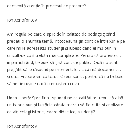
deosebită atenție în procesul de predare?
Ion Xenofontov:
Am regulă pe care o aplic de în calitate de pedagog când
predau o anumita temă, întotdeauna țin cont de întrebările pe
care mi le adresează studenții și iubesc când ei mă pun în
dificultate cu întrebări mai complicate. Pentru că profesorul,
în primul rând, trebuie să țină cont de public. Dacă nu sunt
pregătit să le răspund pe moment, le zic că mă documentez
și data viitoare vin cu toate răspunsurile, pentru că nu trebuie
să ne fie rușine dacă cunoaștem ceva.
Unda Liberă: Spre final, spuneți-ne ce calități ar trebui să aibă
un istoric bun și lucrările căruia mereu să fie citite și analizate
de alți colegi istorici, cadre didactice, studenți?
Ion Xenofontov: