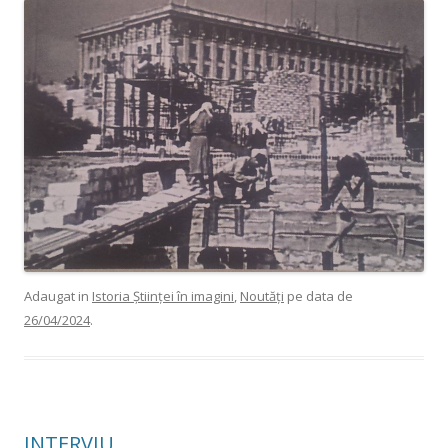
Adaugat in
Istoria Științei în imagini
,
Noutăți
pe data de
26/04/2024
.
INTERVIU