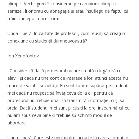
olimpic. Vechii greci îi considerau pe campionii olimpici
semizei, îi onorau cu abnegație și erau însuflețiți de faptul că
trăiesc în epoca acestora.
Unda Liberă: În calitate de profesor, cum reușiți să creați o
conexiune cu studenții dumneavoastră?
Ion Xenofontov
: Consider că dacă profesorul nu are creată o legătură cu
elevii, și dacă nu ține cont de interesele lor, atunci acesta nu
mai este valabil societății. Eu sunt foarte supărat pe studenții
mei dacă nu reușesc să învăț ceva de la ei, pentru că
profesorul nu trebuie doar să transmită informație, ci și să
preia. Dacă studenții mei sunt plictisiți la ore, înseamnă că eu
nu am spus ceva bine și trebuie să schimb modul de
abordare.
Unda Liberă: Care este unul dintre lucrurile la care acordați o