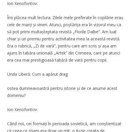
Ion Xenofontov:
Îmi plăcea mult lectura. Zilele mele preferate în copilărie erau
cele de marți și vineri. Atunci, poștărița era în vizorul meu ca
să pot primi multașteptata revistă „Florile Dalbe”. Am luat
chiar și un premiu pentru activitatea mea la această revistă.
Era o rubrică, „Zi de vară”, pentru care am scris și așa am
ajuns în tabăra unională „Artek” din Crimeea, care pe atunci
era cea mai prestigioasă tabără de vară pentru copii.
Unda Liberă: Cum a apărut drag
ostea dumneavoastră pentru istorie și de ce anume acest
domeniu?
Ion Xenofontov:
Când noi, cei formați în perioada sovietică, am conștientizat
că ceea ce știam era doar un mit, o iluzie creata de