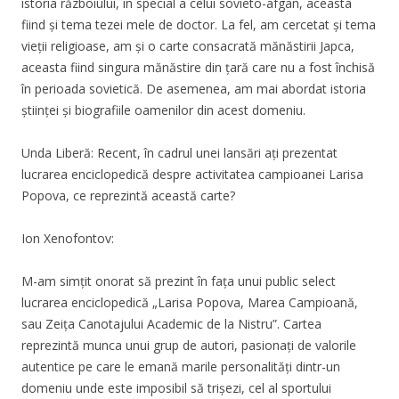
istoria războiului, în special a celui sovieto-afgan, aceasta
fiind și tema tezei mele de doctor. La fel, am cercetat și tema
vieții religioase, am și o carte consacrată mănăstirii Japca,
aceasta fiind singura mănăstire din țară care nu a fost închisă
în perioada sovietică. De asemenea, am mai abordat istoria
științei și biografiile oamenilor din acest domeniu.
Unda Liberă: Recent, în cadrul unei lansări ați prezentat
lucrarea enciclopedică despre activitatea campioanei Larisa
Popova, ce reprezintă această carte?
Ion Xenofontov:
M-am simțit onorat să prezint în fața unui public select
lucrarea enciclopedică „Larisa Popova, Marea Campioană,
sau Zeița Canotajului Academic de la Nistru”. Cartea
reprezintă munca unui grup de autori, pasionați de valorile
autentice pe care le emană marile personalități dintr-un
domeniu unde este imposibil să trișezi, cel al sportului