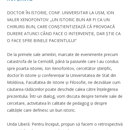
DOCTOR ÎN ISTORIE, CONF. UNIVERSITAR LA USM, ION
VALER XENOFONTOV: „UN ISTORIC BUN AR FI CA UN
CHIRURG BUN, CARE CONȘTIENTIZEAZĂ CĂ PROVOACĂ
DURERE ATUNCI CÂND FACE O INTERVENȚIE, DAR ȘTIE CA
O FACE SPRE BINELE PACIENTULUI”
De la primele sale amintiri, marcate de evenimente precum
catastrofa de la Cernobîl, până la pasiunile care l-au condus
spre poarta istoriei, Ion Xenofontov, cercetător științific,
doctor în istorie și conferențiar la Universitatea de Stat din
Moldova, Facultatea de Istorie și Filosofie, ne dezvăluie cum
căutarea rădăcinilor poate deschide calea către înțelegerea
prezentului. Într-un dialog, vom discuta despre temele sale de
cercetare, activitatea în calitate de pedagog și despre
calitățile care definesc un bun istoric.
Unda Liberă: Pentru început, propun să facem o retrospectivă