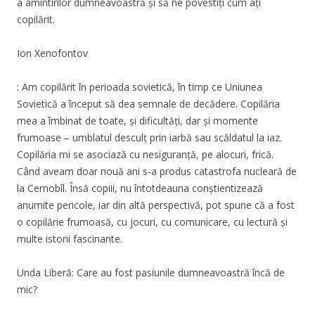
a amintirilor dumneavoastră și să ne povestiți cum ați
copilărit.
Ion Xenofontov
: Am copilărit în perioada sovietică, în timp ce Uniunea
Sovietică a început să dea semnale de decădere. Copilăria
mea a îmbinat de toate, și dificultăți, dar și momente
frumoase – umblatul desculț prin iarbă sau scăldatul la iaz.
Copilăria mi se asociază cu nesiguranță, pe alocuri, frică.
Când aveam doar nouă ani s-a produs catastrofa nucleară de
la Cernobîl. Însă copiii, nu întotdeauna conștientizează
anumite pericole, iar din altă perspectivă, pot spune că a fost
o copilărie frumoasă, cu jocuri, cu comunicare, cu lectură și
multe istorii fascinante.
Unda Liberă: Care au fost pasiunile dumneavoastră încă de
mic?