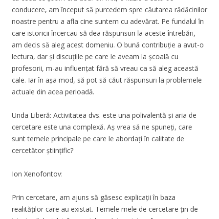
conducere, am început să purcedem spre căutarea rădăcinilor
noastre pentru a afla cine suntem cu adevărat. Pe fundalul în
care istoricii încercau să dea răspunsuri la aceste întrebări,
am decis să aleg acest domeniu. O bună contribuție a avut-o
lectura, dar și discuțiile pe care le aveam la școală cu
profesorii, m-au influențat fără să vreau ca să aleg această
cale. Iar în așa mod, să pot să căut răspunsuri la problemele
actuale din acea perioadă.
Unda Liberă: Activitatea dvs. este una polivalentă și aria de
cercetare este una complexă. Aș vrea să ne spuneți, care
sunt temele principale pe care le abordați în calitate de
cercetător științific?
Ion Xenofontov:
Prin cercetare, am ajuns să găsesc explicații în baza
realităților care au existat. Temele mele de cercetare țin de