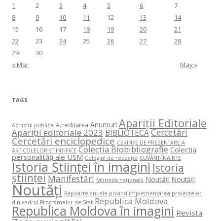
1
2
3
4
5
6
7
8
9
10
11
12
13
14
15
16
17
18
19
20
21
22
23
24
25
26
27
28
29
30
« Mar
May »
TAGS
Apariții Editoriale
Anunțuri
Acreditarea
Achiziții publice
Cercetări
Apariții editoriale 2023
BIBLIOTECA
Cercetări enciclopedice
CERINŢE DE PREZENTARE A
Colecția Biobibliografie
Colecția
ARTICOLELOR ŞTIINŢIFICE
personalități ale USM
Colegiul de redacție
CUVÂNT-ÎNAINTE
Istoria Științei în imagini
Istoria
științei
Manifestări
Noutăți
Noutăți
Moneda națională
Noutăți
Rapoarte anuale privind implementarea proiectelor
Republica Moldova
din cadrul Programelor de Stat
Republica Moldova în imagini
Revista