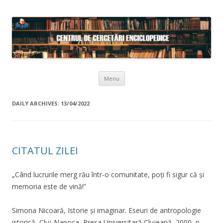
Skip to content
Menu
DAILY ARCHIVES:
13/04/2022
CITATUL ZILEI
„Când lucrurile merg rău într-o comunitate, poți fi sigur că și
memoria este de vină!”
Simona Nicoară, Istorie și imaginar. Eseuri de antropologie
istorică, Cluj-Napoca, Presa Universitară Clujeană, 2000, p.