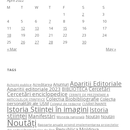
April 2022
M
T
W
T
F
S
S
1
2
3
4
5
6
7
8
9
10
11
12
13
14
15
16
17
18
19
20
21
22
23
24
25
26
27
28
29
30
« Mar
May »
TAGS
Apariții Editoriale
Anunțuri
Acreditarea
Achiziții publice
Cercetări
Apariții editoriale 2023
BIBLIOTECA
Cercetări enciclopedice
CERINŢE DE PREZENTARE A
Colecția Biobibliografie
Colecția
ARTICOLELOR ŞTIINŢIFICE
personalități ale USM
Colegiul de redacție
CUVÂNT-ÎNAINTE
Istoria Științei în imagini
Istoria
științei
Manifestări
Noutăți
Noutăți
Moneda națională
Noutăți
Rapoarte anuale privind implementarea proiectelor
Republica Moldova