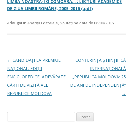
LIMBA NOASTRĂ-I O COMOARĂ… : LECTURI ACADEMICE
DE ZIUA LIMBII ROMÂNE, 2005-2016 (.pdf)
Adaugat in
Apariții Editoriale
,
Noutăți
pe data de
06/09/2016
.
Post navigation
←
CANDIDAȚI LA PREMIUL
CONFERINȚA ȘTIINȚIFICĂ
NAȚIONAL. EDIȚII
INTERNAȚIONALĂ
ENCICLOPEDICE, ADEVĂRATE
„REPUBLICA MOLDOVA: 25
CĂRȚI DE VIZITĂ ALE
DE ANI DE INDEPENDENȚĂ”
REPUBLICII MOLDOVA
→
Search for: