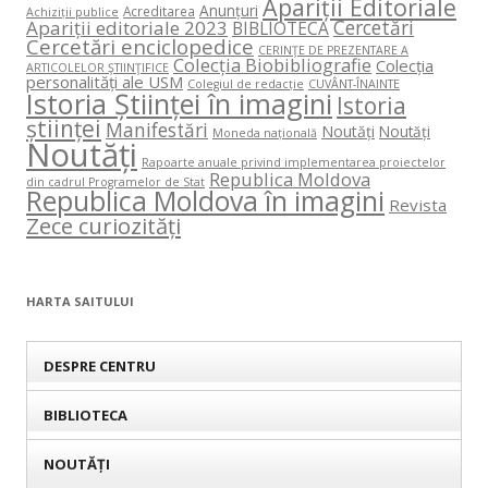
Apariții Editoriale
Anunțuri
Acreditarea
Achiziții publice
Cercetări
Apariții editoriale 2023
BIBLIOTECA
Cercetări enciclopedice
CERINŢE DE PREZENTARE A
Colecția Biobibliografie
Colecția
ARTICOLELOR ŞTIINŢIFICE
personalități ale USM
Colegiul de redacție
CUVÂNT-ÎNAINTE
Istoria Științei în imagini
Istoria
științei
Manifestări
Noutăți
Noutăți
Moneda națională
Noutăți
Rapoarte anuale privind implementarea proiectelor
Republica Moldova
din cadrul Programelor de Stat
Republica Moldova în imagini
Revista
Zece curiozități
HARTA SAITULUI
DESPRE CENTRU
BIBLIOTECA
NOUTĂȚI