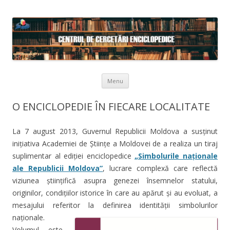
Skip to content
Menu
O ENCICLOPEDIE ÎN FIECARE LOCALITATE
La 7 august 2013, Guvernul Republicii Moldova a susținut
inițiativa Academiei de Științe a Moldovei de a realiza un tiraj
suplimentar al ediției enciclopedice
„Simbolurile naționale
ale Republicii Moldova”
, lucrare complexă care reflectă
viziunea științifică asupra genezei însemnelor statului,
originilor, condițiilor istorice în care au apărut și au evoluat, a
mesajului referitor la definirea identității simbolurilor
naționale.
Volumul este