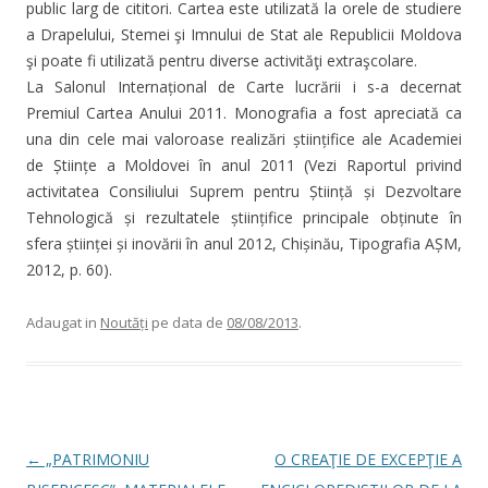
public larg de cititori. Cartea este utilizată la orele de studiere
a Drapelului, Stemei şi Imnului de Stat ale Republicii Moldova
şi poate fi utilizată pentru diverse activităţi extraşcolare.
La Salonul Internațional de Carte lucrării i s-a decernat
Premiul Cartea Anului 2011. Monografia a fost apreciată ca
una din cele mai valoroase realizări științifice ale Academiei
de Științe a Moldovei în anul 2011 (Vezi Raportul privind
activitatea Consiliului Suprem pentru Știință și Dezvoltare
Tehnologică și rezultatele științifice principale obținute în
sfera științei și inovării în anul 2012, Chișinău, Tipografia AȘM,
2012, p. 60).
Adaugat in
Noutăți
pe data de
08/08/2013
.
Post navigation
←
„PATRIMONIU
O CREAŢIE DE EXCEPŢIE A