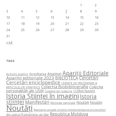
1
2
3
4
5
6
7
8
9
10
11
12
13
14
15
16
17
18
19
20
21
22
23
24
25
26
27
28
29
30
31
« Jul
TAGS
Apariții Editoriale
Anunțuri
Acreditarea
Achiziții publice
Cercetări
Apariții editoriale 2023
BIBLIOTECA
Cercetări enciclopedice
CERINŢE DE PREZENTARE A
Colecția Biobibliografie
Colecția
ARTICOLELOR ŞTIINŢIFICE
personalități ale USM
Colegiul de redacție
CUVÂNT-ÎNAINTE
Istoria Științei în imagini
Istoria
științei
Manifestări
Noutăți
Noutăți
Moneda națională
Noutăți
Rapoarte anuale privind implementarea proiectelor
Republica Moldova
din cadrul Programelor de Stat