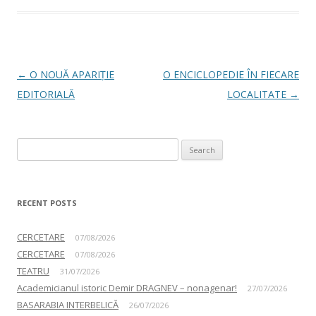
Post navigation
←
O NOUĂ APARIȚIE
O ENCICLOPEDIE ÎN FIECARE
EDITORIALĂ
LOCALITATE
→
Search for:
RECENT POSTS
CERCETARE
07/08/2026
CERCETARE
07/08/2026
TEATRU
31/07/2026
Academicianul istoric Demir DRAGNEV – nonagenar!
27/07/2026
BASARABIA INTERBELICĂ
26/07/2026