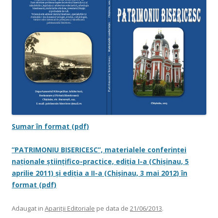
Sumar în format (pdf)
”PATRIMONIU BISERICESC”, materialele conferinței
naționale științifico-practice, ediția I-a (Chișinau, 5
aprilie 2011) și ediția a II-a (Chișinau, 3 mai 2012) în
format (pdf)
Adaugat in
Apariții Editoriale
pe data de
21/06/2013
.