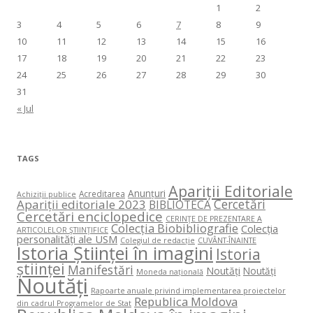
1
2
3
4
5
6
7
8
9
10
11
12
13
14
15
16
17
18
19
20
21
22
23
24
25
26
27
28
29
30
31
« Jul
TAGS
Apariții Editoriale
Anunțuri
Acreditarea
Achiziții publice
Cercetări
Apariții editoriale 2023
BIBLIOTECA
Cercetări enciclopedice
CERINŢE DE PREZENTARE A
Colecția Biobibliografie
Colecția
ARTICOLELOR ŞTIINŢIFICE
personalități ale USM
Colegiul de redacție
CUVÂNT-ÎNAINTE
Istoria Științei în imagini
Istoria
științei
Manifestări
Noutăți
Noutăți
Moneda națională
Noutăți
Rapoarte anuale privind implementarea proiectelor
Republica Moldova
din cadrul Programelor de Stat