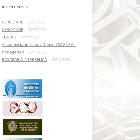
RECENT POSTS
CERCETARE
07/08/2026
CERCETARE
07/08/2026
TEATRU
31/07/2026
Academicianul istoric Demir DRAGNEV –
nonagenar!
27/07/2026
BASARABIA INTERBELICĂ
26/07/2026