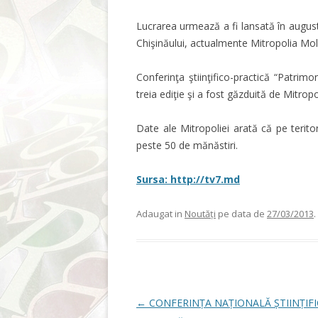
Lucrarea urmează a fi lansată în august,
Chişinăului, actualmente Mitropolia Mol
Conferinţa ştiinţifico-practică “Patrimo
treia ediţie şi a fost găzduită de Mitrop
Date ale Mitropoliei arată că pe teritor
peste 50 de mănăstiri.
Sursa: http://tv7.md
Adaugat in
Noutăți
pe data de
27/03/2013
.
Post navigation
←
CONFERINȚA NAȚIONALĂ ȘTIINȚIFI