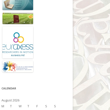
CALENDAR
August 2026
M
T
W
T
F
S
S