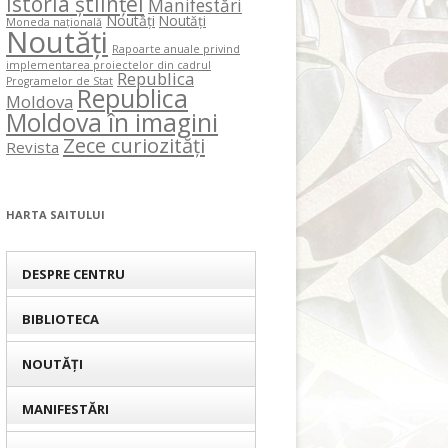
Istoria științei
Manifestări
Noutăți
Noutăți
Moneda națională
Noutăți
Rapoarte anuale privind
implementarea proiectelor din cadrul
Republica
Programelor de Stat
Republica
Moldova
Moldova în imagini
Zece curiozități
Revista
HARTA SAITULUI
DESPRE CENTRU
BIBLIOTECA
NOUTĂȚI
MANIFESTĂRI