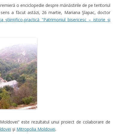
 premieră o enciclopedie despre mănăstirile de pe teritoriul
 sens a făcut astăzi, 26 martie, Mariana Şlapac, doctor
a ştiinţifico-practică “Patrimoniul bisericesc – istorie şi
e Moldovei” este rezultatul unui proiect de colaborare de
ldovei
şi
Mitropolia Moldovei
.