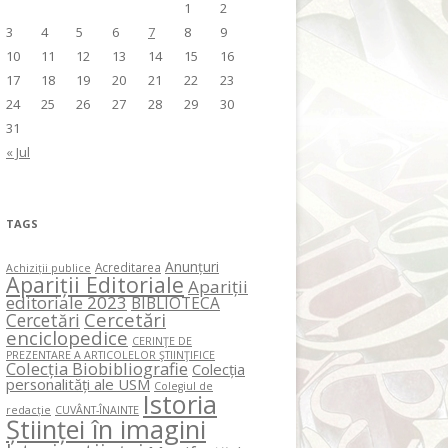
1
2
3
4
5
6
7
8
9
10
11
12
13
14
15
16
17
18
19
20
21
22
23
24
25
26
27
28
29
30
31
« Jul
TAGS
Anunțuri
Acreditarea
Achiziții publice
Apariții Editoriale
Apariții
editoriale 2023
BIBLIOTECA
Cercetări
Cercetări
enciclopedice
CERINŢE DE
PREZENTARE A ARTICOLELOR ŞTIINŢIFICE
Colecția Biobibliografie
Colecția
personalități ale USM
Colegiul de
Istoria
redacție
CUVÂNT-ÎNAINTE
Științei în imagini