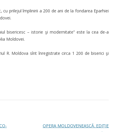
 cu prilejul împlinirii a 200 de ani de la fondarea Eparhiei
dovei.
niul bisericesc – istorie şi modernitate” este la cea de-a
olia Moldovei.
iul R. Moldova sînt înregistrate circa 1 200 de biserici şi
CO-
OPERA MOLDOVENEASCĂ. EDIȚIE