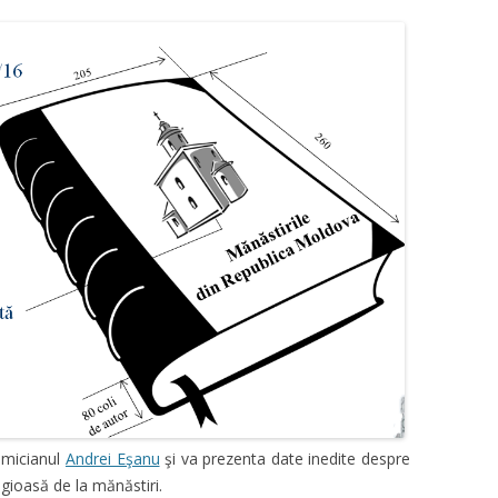
emicianul
Andrei Eşanu
şi va prezenta date inedite despre
ligioasă de la mănăstiri.