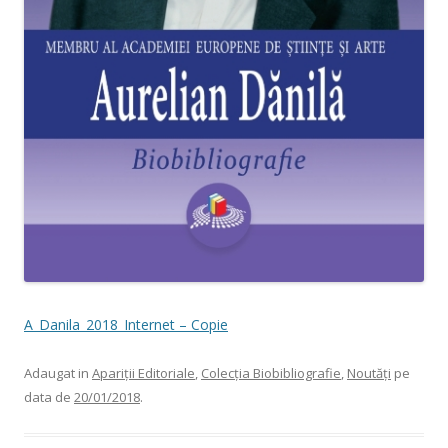
A_Danila_2018_Internet – Copie
Adaugat in
Apariții Editoriale
,
Colecția Biobibliografie
,
Noutăți
pe
data de
20/01/2018
.