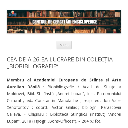
Skip to content
Menu
CEA DE-A 26-EA LUCRARE DIN COLECȚIA
„BIOBIBLIOGRAFIE”
Membru al Academiei Europene de Științe și Arte
Aurelian Dănilă
: Biobibliografie / Acad. de Ştiinţe a
Moldovei, Bibl. Şt. (Inst.) „Andrei Lupan”, Inst. Patrimoniului
Cultural ; ed.: Constantin Manolache ; resp. ed.: Ion Valer
Xenofontov ; coord.: Victor Ghilaș ; bibliogr.: Parascovia
Calieva. – Chişinău : Biblioteca Științifică (Institut) “Andrei
Lupan”, 2018 (Tipogr. „Bons-Offices”). – 264 p.: fot.