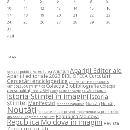
3
4
5
6
7
8
9
10
11
12
13
14
15
16
17
18
19
20
21
22
23
24
25
26
27
28
29
30
31
« Jul
TAGS
Apariții Editoriale
Anunțuri
Acreditarea
Achiziții publice
Cercetări
Apariții editoriale 2023
BIBLIOTECA
Cercetări enciclopedice
CERINŢE DE PREZENTARE A
Colecția Biobibliografie
Colecția
ARTICOLELOR ŞTIINŢIFICE
personalități ale USM
Colegiul de redacție
CUVÂNT-ÎNAINTE
Istoria Științei în imagini
Istoria
științei
Manifestări
Noutăți
Noutăți
Moneda națională
Noutăți
Rapoarte anuale privind implementarea proiectelor
Republica Moldova
din cadrul Programelor de Stat
Republica Moldova în imagini
Revista
Zece curiozități