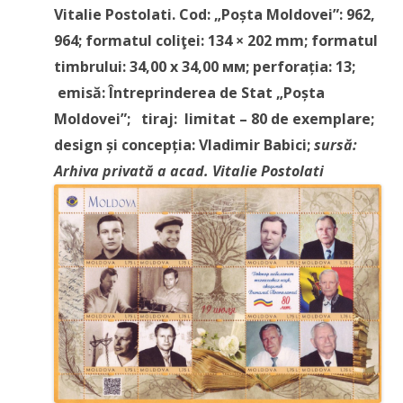
Vitalie Postolati. Cod: „Poșta Moldovei”: 962,
964; formatul coliţei: 134 × 202 mm; formatul
timbrului: 34,00 х 34,00 мм; perforația: 13;
emisă: Întreprinderea de Stat „Poșta
Moldovei”; tiraj: limitat – 80 de exemplare;
design și concepția: Vladimir Babici;
sursă:
Arhiva privată a acad. Vitalie Postolati