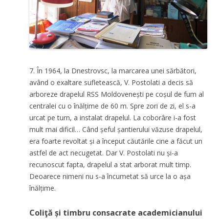
7. În 1964, la Dnestrovsc, la marcarea unei sărbători,
având o exaltare sufletească, V. Postolati a decis să
arboreze drapelul RSS Moldovenești pe coșul de fum al
centralei cu o înălțime de 60 m. Spre zori de zi, el s-a
urcat pe turn, a instalat drapelul. La coborâre i-a fost
mult mai dificil… Când șeful șantierului văzuse drapelul,
era foarte revoltat și a început căutările cine a făcut un
astfel de act necugetat. Dar V. Postolati nu și-a
recunoscut fapta, drapelul a stat arborat mult timp.
Deoarece nimeni nu s-a încumetat să urce la o așa
înălțime.
Coliţă și timbru consacrate academicianului