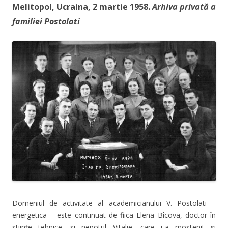
Melitopol, Ucraina, 2 martie 1958.
Arhiva privată a
familiei Postolati
Domeniul de activitate al academicianului V. Postolati –
energetica – este continuat de fiica Elena Bîcova, doctor în
științe tehnice, și nepotul Vitalie, care i-a moștenit și