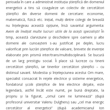
perioada în care a administrat instituția științifică din domeniul
energeticii a tins să coaguleze un colectiv de cercetători
științifici din diverse domenii de cercetare: economie,
matematică, fizică etc. Inițial, mulți dintre colegii de breaslă
nu înțelegeau această opțiune, însă savantul argumenta:
Avem de învățat multe lucruri utile de la acești specialiști!
În
timp, această clarviziune și deschidere spre oameni și alte
domenii ale cunoașterii s-au justificat pe deplin, lucru
valorificat prin lucrări științifice de valoare, brevete de invenție
elaborate prin prismă inter/trans/multidisciplinară. Se bucură
de un larg prestigiu social. Îi place să lucreze cu tinerii
cercetători științifici, iar tinerilor cercetători științifici – cu
distinsul savant. Modestia și înțelepciunea acestui Om mare,
specialist consacrat în reţele electrice și sisteme energetice,
fondatorul școlii științifice de linii electrice dirijate, este
legendară, astfel încât este numit, pe bună dreptate, la
propriu și la figurat, „omul care ne luminează” (după
profesorul universitar Valeriu Dulgheru) sau „cel mai energic
cercetător al energeticii” (după academicianul Ion