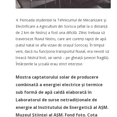
4. Perioada studenției la Tehnicumul de Mecanizare şi
Electrificare a Agriculturii din Soroca (aflat la o distanță
de 2 km de Nistru) a fost una dificilă. Zilnic trebuia să
traverseze fluviul Nistru, care are curenți rapizi de apă
(satul natal se afla vizavi de orașul Soroca). În timpul
verii, dacă nu funcționa transportul fluvial, era nevoit să
treacă Nistrul înot, iar iarnă – pe gheață (uneori fragilă).
Întârzierile la școală erau strict interzise.
Mostra captatorului solar de producere
combinată a energiei electrice și termice
sub formă de apă caldă elaborată în
Laboratorul de surse netradiționale de
energie al Institutului de Energetică al AȘM.
Muzeul Științei al AȘM. Fond foto. Cota