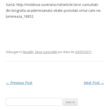
Sursă: http://moldova-suverana.md/article/zece-curiozitati-
din-biografia-academicianului-vitalie-postolati-omul-care-ne-
lumineaza_18852
Adaugat in
Noutăți
,
Zece curiozități
pe data de
20/07/2017
.
Post navigation
←
Previous Post
Next Post
→
Search for: