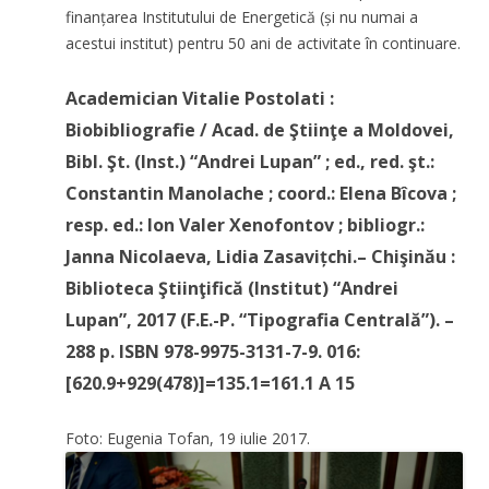
finanțarea Institutului de Energetică (și nu numai a
acestui institut) pentru 50 ani de activitate în continuare.
Academician Vitalie Postolati :
Biobibliografie / Acad. de Ştiinţe a Moldovei,
Bibl. Şt. (Inst.) “Andrei Lupan” ; ed., red. şt.:
Constantin Manolache ; coord.: Elena Bîcova ;
resp. ed.: Ion Valer Xenofontov ; bibliogr.:
Janna Nicolaeva, Lidia Zasavițchi.– Chişinău :
Biblioteca Ştiinţifică (Institut) “Andrei
Lupan”, 2017 (F.E.-P. “Tipografia Centrală”). –
288 p. ISBN 978-9975-3131-7-9. 016:
[620.9+929(478)]=135.1=161.1 A 15
Foto: Eugenia Tofan, 19 iulie 2017.