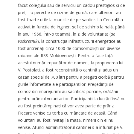
făcut colegului său de serviciu un cadou prestigios și de
preț – o pereche de cizme de gumă, care ulterior i-au
fost foarte utile la muncile de pe șantier. La Centrală a
activat în funcția de inginer, șef de schimb la hală, până
în anul 1966. Într-o toamnă, în zi de voluntariat (
de
voskresnik
), la construcția infrastructurii energetice au
fost antrenați circa 1000 de comsomoliști din diverse
raioane ale RSS Moldovenești. Pentru a face față
acestui număr impunător de oameni, la propunerea lui
V. Postolati, a fost reconstruită o cantină și adus un
cazan special de 700 litri pentru a pregăti ciorbă pentru
gurile înfometate ale participanților. Președinții de
colhoz din împrejurimi au sacrificat porcine, orătănii
pentru prânzul voluntarilor. Participanții la lucrări însă nu
au fost preîntâmpinați că vor avea parte de prânz.
Fiecare venise cu torba cu mâncare de acasă. Când
voluntarii au fost invitați la masă, nimeni din ei nu
venise. Atunci administratorul cantinei s-a înfuriat pe V.