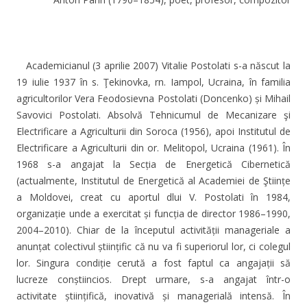
Academicianul (3 aprilie 2007) Vitalie Postolati s-a născut la
19 iulie 1937 în s. Ţekinovka, rn. Iampol, Ucraina, în familia
agricultorilor Vera Feodosievna Postolati (Doncenko) și Mihail
Savovici Postolati. Absolvă Tehnicumul de Mecanizare şi
Electrificare a Agriculturii din Soroca (1956), apoi Institutul de
Electrificare a Agriculturii din or. Melitopol, Ucraina (1961). În
1968 s-a angajat la Secția de Energetică Cibernetică
(actualmente, Institutul de Energetică al Academiei de Ştiințe
a Moldovei, creat cu aportul dlui V. Postolati în 1984,
organizație unde a exercitat și funcția de director 1986–1990,
2004–2010). Chiar de la începutul activității manageriale a
anunțat colectivul științific că nu va fi superiorul lor, ci colegul
lor. Singura condiție cerută a fost faptul ca angajații să
lucreze conștiincios. Drept urmare, s-a angajat într-o
activitate științifică, inovativă și managerială intensă. În