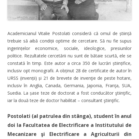
Academicianul Vitalie Postolati consideră că omul de știință
trebuie să aibă condiții optime de cercetare. Să nu fie supus
ingerințelor economice, sociale, ideologice, presiunilor
politice. Rezultatele cercetării nu sunt de bătaie scurtă, ele se
constată în timp. Este autor a circa 350 de lucrări științifice,
inclusiv opt monografii. A obținut 28 de certificate de autor în
URSS (invenții) și 21 de brevete de invenţie de peste hotare,
inclusiv în Anglia, Canada, Germania, Japonia, Franţa, SUA,
Suedia. La șase teze de doctorat a fost conducător ştiinţific,
iar la două teze de doctor habilitat – consultant ştiinţific.
Postolati (al patrulea din stânga), student în anul
doi la Facultatea de Electrificare a Institutului de
Mecanizare şi Electrificare a Agriculturii din