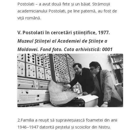
Postolati – a avut două fete și un băiat. Strămoșii
academicianului Postolati, pe line paternă, au fost de
viță română.
V. Postolati în cercetări științifice, 1977.
Muzeul Științei al Academiei de Științe a
Moldovei. Fond foto. Cota arhivistică: 0001
2.Familia a reușit să supraviețuiască foametei din anii
1946–1947 datorită peștelui și scoicilor din Nistru.