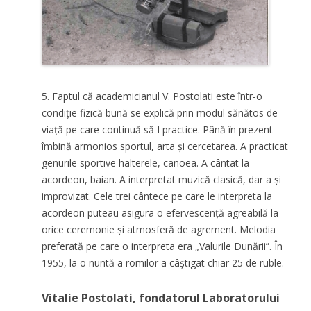
5. Faptul că academicianul V. Postolati este într-o
condiție fizică bună se explică prin modul sănătos de
viață pe care continuă să-l practice. Până în prezent
îmbină armonios sportul, arta și cercetarea. A practicat
genurile sportive halterele, canoea. A cântat la
acordeon, baian. A interpretat muzică clasică, dar a și
improvizat. Cele trei cântece pe care le interpreta la
acordeon puteau asigura o efervescență agreabilă la
orice ceremonie și atmosferă de agrement. Melodia
preferată pe care o interpreta era „Valurile Dunării”. În
1955, la o nuntă a romilor a câștigat chiar 25 de ruble.
Vitalie Postolati, fondatorul Laboratorului