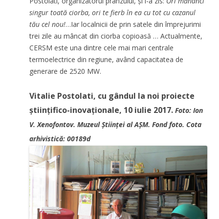
Postolati, organizatorul prânzului, și i-a zis:
Ori mănânci
singur toată ciorba, ori te fierb în ea cu tot cu cazanul
tău cel nou!
…Iar localnicii de prin satele din împrejurimi
trei zile au mâncat din ciorba copioasă … Actualmente,
CERSM este una dintre cele mai mari centrale
termoelectrice din regiune, având capacitatea de
generare de 2520 MW.
Vitalie Postolati, cu gândul la noi proiecte
științifico-inovaționale, 10 iulie 2017.
Foto: Ion
V. Xenofontov. Muzeul Științei al AȘM. Fond foto. Cota
arhivistică: 00189d