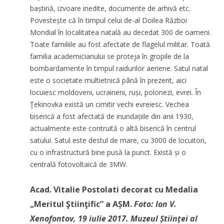
baștină, izvoare inedite, documente de arhivă etc.
Povestește că în timpul celui de-al Doilea Război
Mondial în localitatea natală au decedat 300 de oameni.
Toate familiile au fost afectate de flagelul militar. Toată
familia academicianului se proteja în gropile de la
bombardamente în timpul raidurilor aeriene. Satul natal
este o societate multietnică până în prezent, aici
locuiesc moldoveni, ucraineni, ruși, polonezi, evrei. În
Ţekinovka există un cimitir vechi evreiesc. Vechea
biserică a fost afectată de inundațiile din anii 1930,
actualmente este contruită o altă biserică în centrul
satului. Satul este destul de mare, cu 3000 de locuitori,
cu o infrastructură bine pusă la punct. Există și o
centrală fotovoltaică de 3MW.
Acad. Vitalie Postolati decorat cu Medalia
„Meritul Ştiinţific” a AȘM.
Foto: Ion V.
Xenofontov, 19 iulie 2017.
Muzeul Științei al