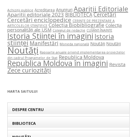
Apariții Editoriale
Anunțuri
Acreditarea
Achiziții publice
Cercetări
Apariții editoriale 2023
BIBLIOTECA
Cercetări enciclopedice
CERINŢE DE PREZENTARE A
Colecția Biobibliografie
Colecția
ARTICOLELOR ŞTIINŢIFICE
personalități ale USM
Colegiul de redacție
CUVÂNT-ÎNAINTE
Istoria Științei în imagini
Istoria
științei
Manifestări
Noutăți
Noutăți
Moneda națională
Noutăți
Rapoarte anuale privind implementarea proiectelor
Republica Moldova
din cadrul Programelor de Stat
Republica Moldova în imagini
Revista
Zece curiozități
HARTA SAITULUI
DESPRE CENTRU
BIBLIOTECA