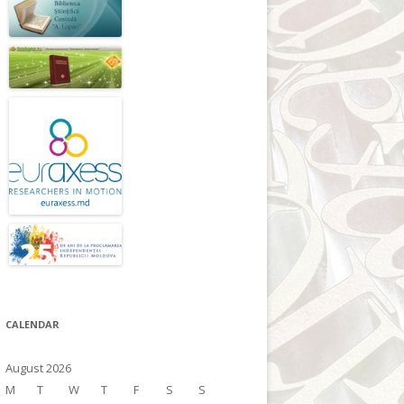
CALENDAR
August 2026
M
T
W
T
F
S
S