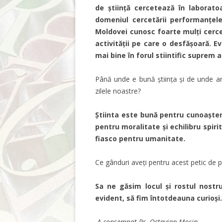
de știință cercetează în laboratoa
domeniul cercetării performanțel
Moldovei cunosc foarte mulți cercet
activității pe care o desfășoară. Ev
mai bine în forul stiintific suprem a
Până unde e bună știința și de unde ar f
zilele noastre?
Știinta este bună pentru cunoașter
pentru moralitate și echilibru spir
fiasco pentru umanitate.
Ce gânduri aveți pentru acest petic de 
Sa ne găsim locul și rostul nostr
evident, să fim întotdeauna curioși
A consemnat Pr. Octavian Moşin