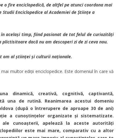
e o fire enciclopedică, de altfel pe atunci coordona mai
de Studii Enciclopedice al Academiei de Științe a
 același timp, fiind pasionat de tot felul de curiozități
a plictisitoare dacă nu am descoperi zi de zi ceva nou.
m al științei și culturii naționale.
ai multor ediții enciclopedice. Este domeniul în care vă
na dinamică, creativă, cognitivă, captivantă,
ată una de rutină. Reanimarea acestui domeniu
 Moldova (după o întrerupere de aproape 30 de ani)
ție a cunoștințelor organizate și sistematizate.
ale cunoașterii, apelează la aceste autorități
clopediilor este mai mare, comparativ cu a altor
reprezintă un mare imperiu al cunoștințelor, care te