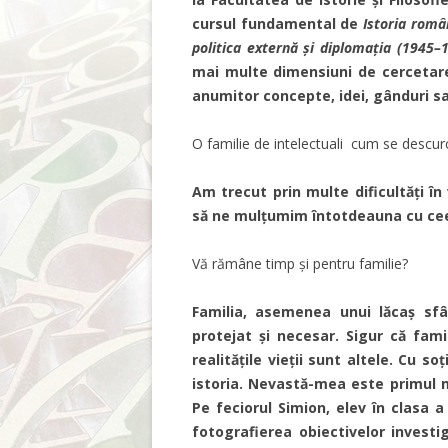
cursul fundamental de
Istoria româ
politica externă și diplomația (1945–
mai multe dimensiuni de cercetare
anumitor concepte, idei, gânduri sa
O familie de intelectuali cum se descur
Am trecut prin multe dificultăți în
să ne mulțumim întotdeauna cu ce
Vă rămâne timp și pentru familie?
Familia, asemenea unui l
ă
caș sfâ
protejat și necesar. Sigur că fam
realitățile vieții sunt altele. Cu s
istoria. Nevastă-mea este primul me
Pe feciorul Simion, elev în clasa a 
fotografierea obiectivelor investi