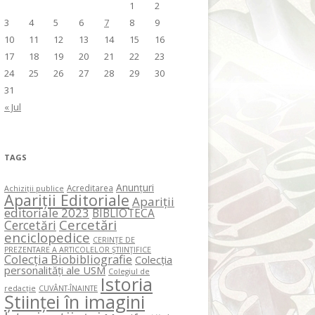
1
2
3
4
5
6
7
8
9
10
11
12
13
14
15
16
17
18
19
20
21
22
23
24
25
26
27
28
29
30
31
« Jul
TAGS
Anunțuri
Acreditarea
Achiziții publice
Apariții Editoriale
Apariții
editoriale 2023
BIBLIOTECA
Cercetări
Cercetări
enciclopedice
CERINŢE DE
PREZENTARE A ARTICOLELOR ŞTIINŢIFICE
Colecția Biobibliografie
Colecția
personalități ale USM
Colegiul de
Istoria
redacție
CUVÂNT-ÎNAINTE
Științei în imagini