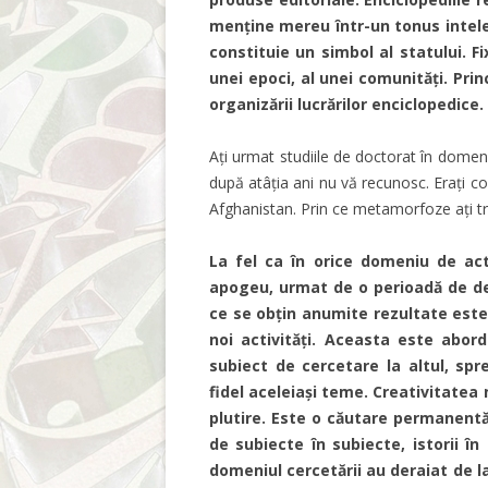
menține mereu într-un tonus intelec
constituie un simbol al statului. F
unei epoci, al unei comunități. Prin
organizării lucrărilor enciclopedice.
Ați urmat studiile de doctorat în domeni
după atâția ani nu vă recunosc. Erați con
Afghanistan. Prin ce metamorfoze ați t
La fel ca în orice domeniu de act
apogeu, urmat de o perioadă de dec
ce se obțin anumite rezultate est
noi activități. Aceasta este abor
subiect de cercetare la altul, spr
fidel aceleiași teme. Creativitatea
plutire. Este o căutare permanent
de subiecte în subiecte, istorii în
domeniul cercetării au deraiat de l