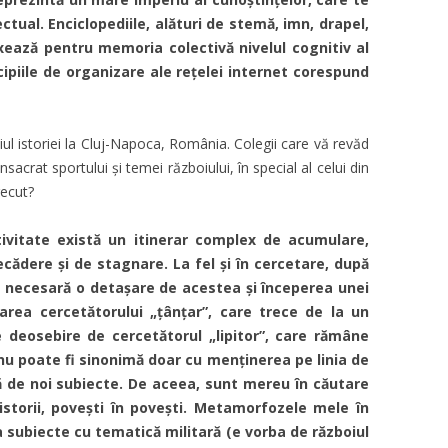
tual. Enciclopediile, alături de stemă, imn, drapel,
ixează pentru memoria colectivă nivelul cognitiv al
cipiile de organizare ale rețelei internet corespund
ul istoriei la Cluj-Napoca, România. Colegii care vă revăd
sacrat sportului și temei războiului, în special al celui din
recut?
ivitate există un itinerar complex de acumulare,
ădere și de stagnare. La fel și în cercetare, după
e necesară o detașare de acestea și începerea unei
darea cercetătorului „țânțar”, care trece de la un
e deosebire de cercetătorul „lipitor”, care rămâne
 nu poate fi sinonimă doar cu menținerea pe linia de
ă de noi subiecte. De aceea, sunt mereu în căutare
 istorii, povești în povești. Metamorfozele mele în
a subiecte cu tematică militară (e vorba de războiul