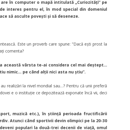
 are în computer o mapă intitulată „Curiozități” pe
de interes pentru el, în mod special din domeniul
place să asculte povești și să deseneze.
ântească. Este un proverb care spune: ”Dacă ești prost la
 ați comenta?
 la această vârsta te-ai considera cel mai deștept…
tiu nimic… pe când alții nici asta nu știu”.
au realizări la nivel mondial sau…? Pentru că unii preferă
ovei e o instituție ce depozitează exponate încă vii, deci
rt, muzică etc.), în știință perioada fructificării
iv. Atunci când sportivii devin olimpici pe la 20-30
 deveni populari la două-trei decenii de viață, omul