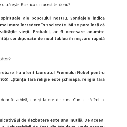
 o trăiește Biserica din acest teritoriu?
 spirituale ale poporului nostru. Sondajele indică
 mai mare încredere în societate. Mi se pare însă că
itățile vieții. Probabil, ar fi necesare anumite
ealități condiționate de noul tablou în mișcare rapidă
etător?
rebare l-a oferit laureatul Premiului Nobel pentru
955): „Ştiinţa fără religie este şchioapă, religia fără
ar în arhivă, dar și la ore de curs. Cum e să îmbini
cativă și de dezbatere este una inutilă. De aceea,
ie a Universității de Stat din Moldova, unde predau