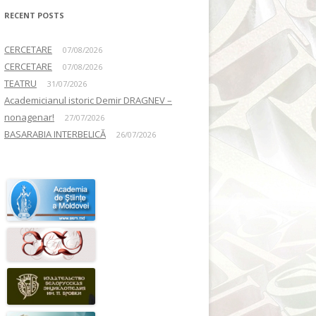
RECENT POSTS
CERCETARE
07/08/2026
CERCETARE
07/08/2026
TEATRU
31/07/2026
Academicianul istoric Demir DRAGNEV –
nonagenar!
27/07/2026
BASARABIA INTERBELICĂ
26/07/2026