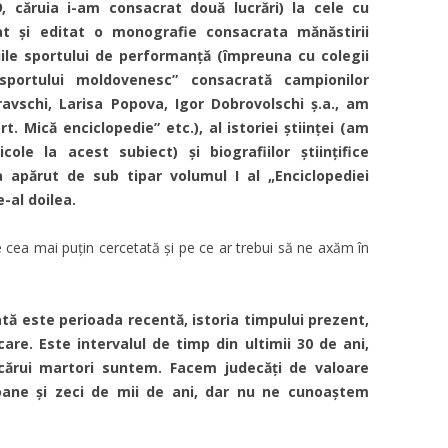
, căruia i-am consacrat două lucrări) la cele cu
at și editat o monografie consacrata mănăstirii
le sportului de performanță (împreuna cu colegii
sportului moldovenesc” consacrată campionilor
ravschi, Larisa Popova, Igor Dobrovolschi ș.a., am
t. Mică enciclopedie” etc.), al istoriei științei (am
cole la acest subiect) și biografiilor științifice
a apărut de sub tipar volumul I al „Enciclopediei
e-al doilea.
te cea mai puțin cercetată și pe ce ar trebui să ne axăm în
tă este perioada recentă, istoria timpului prezent,
care. Este intervalul de timp din ultimii 30 de ani,
cărui martori suntem. Facem judecăți de valoare
oane și zeci de mii de ani, dar nu ne cunoaștem