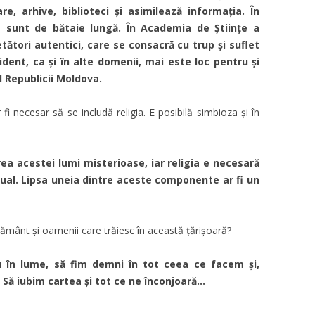
re, arhive, biblioteci și asimilează informația. În
e sunt de bătaie lungă. În Academia de Științe a
ători autentici, care se consacră cu trup și suflet
ident, ca și în alte domenii, mai este loc pentru și
l Republicii Moldova.
i necesar să se includă religia. E posibilă simbioza și în
ea acestei lumi misterioase, iar religia e necesară
itual. Lipsa uneia dintre aceste componente ar fi un
pământ și oamenii care trăiesc în această țărișoară?
u în lume, să fim demni în tot ceea ce facem și,
. Să iubim cartea și tot ce ne înconjoară…