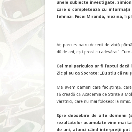
unele subiecte investigate. Simion
care o completează cu informații 
tehnicii. Fiicei Miranda, mezina, îi 
Ați parcurs patru decenii de viață păm
40 de ani, ești prost cu adevărat”. Cum
Cel mai periculos ar fi faptul dacă
Zic și eu ca Socrate: „Eu știu că nu ș
Mai avem oameni care fac știință, care 
să creadă că Academia de Științe a Mold
vârstnici, care nu mai folosesc la nimic.
Spre deosebire de alte domenii (spo
rezultatelor acumulate vine mai tard
de ani, atunci când interpreții pot