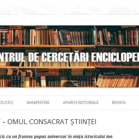
Skip to content
OUTĂȚI
MANIFESTĂRI
APARIȚII EDITORIALE
REVISTA
 – OMUL CONSACRAT ȘTIINȚEI
is cu un frumos popas aniversar în viața istoricului Ion