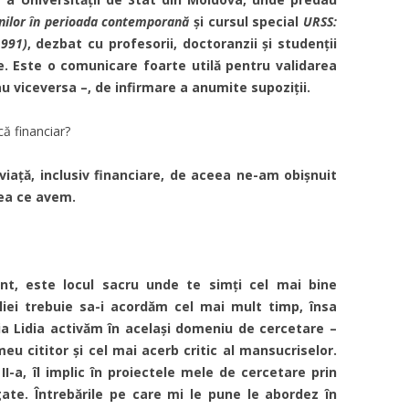
nilor în perioada contemporană
și cursul special
URSS:
1991)
, dezbat cu profesorii, doctoranzii și studenții
. Este o comunicare foarte utilă pentru validarea
u viceversa –, de infirmare a anumite supoziții.
că financiar?
 viață, inclusiv financiare, de aceea ne-am obișnuit
ea ce avem.
nt, este locul sacru unde te simți cel mai bine
iliei trebuie sa-i acordăm cel mai mult timp, însa
oția Lidia activăm în același domeniu de cercetare –
u cititor și cel mai acerb critic al mansucriselor.
II-a, îl implic în proiectele mele de cercetare prin
gate. Întrebările pe care mi le pune le abordez în