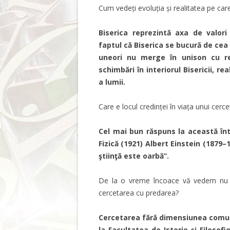
Cum vedeți evoluția și realitatea pe care
Biserica reprezintă axa de valori
faptul că Biserica se bucură de cea
uneori nu merge în unison cu real
schimbări în interiorul Bisericii, r
a lumii.
Care e locul credinței în viața unui cerc
Cel mai bun răspuns la această înt
Fizică (1921) Albert Einstein (1879–1
ştiinţă este oarbă”.
De la o vreme încoace vă vedem nu do
cercetarea cu predarea?
Cercetarea fără dimensiunea comuni
la Facultatea de Istorie și Filosof