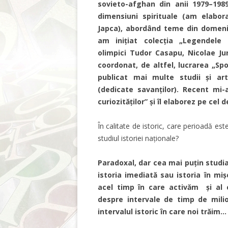
sovieto-afghan din anii 1979–1989
dimensiuni spirituale (am elabor
Japca), abordând teme din domenii
am inițiat colecția „Legendele 
olimpici Tudor Casapu, Nicolae Ju
coordonat, de altfel, lucrarea „Spor
publicat mai multe studii și arti
(dedicate savanților). Recent mi-
curiozităților” și îl elaborez pe cel d
În calitate de istoric, care perioadă es
studiul istoriei naționale?
Paradoxal, dar cea mai puțin studia
istoria imediată sau istoria în miș
acel timp în care activăm și al 
despre intervale de timp de mili
intervalul istoric în care noi trăim…