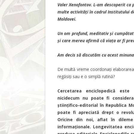
Valer Xenofontov. L-am descoperit ca p
multe activități în cadrul Institutului 
Moldovei.
Un om profund, meditativ și cumpătat în
și care mereu afirmă că viața ar fi pre
Am decis să discutăm cu acest minunat o
De multă vreme coordonați elaborarea m
regăsiți sau e o simplă rutină?
Cercetarea enciclopedică este u
nicidecum nu poate fi consider
științifico-editorial în Republica
poate fi apreciată drept o revolu
Oricine din noi, aflat
î
n dileme 
informaționale. Longevitatea enci
produse editoriale. Enciclopediile 