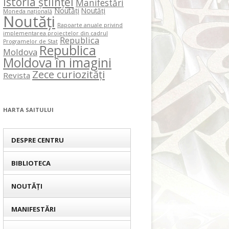
Istoria științei
Manifestări
Noutăți
Noutăți
Moneda națională
Noutăți
Rapoarte anuale privind
implementarea proiectelor din cadrul
Republica
Programelor de Stat
Republica
Moldova
Moldova în imagini
Zece curiozități
Revista
HARTA SAITULUI
DESPRE CENTRU
BIBLIOTECA
NOUTĂȚI
MANIFESTĂRI