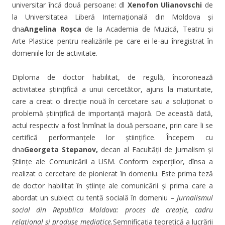
universitar încă două persoane: dl
Xenofon Ulianovschi
de
la Universitatea Liberă Internațională din Moldova și
dna
Angelina Ro
ș
ca
de la Academia de Muzică, Teatru și
Arte Plastice pentru realizările pe care ei le-au înregistrat în
domeniile lor de activitate.
Diploma de doctor habilitat, de regulă, încoronează
activitatea științifică a unui cercetător, ajuns la maturitate,
care a creat o direcție nouă în cercetare sau a soluționat o
problemă științifică de importanță majoră. De această dată,
actul respectiv a fost înmînat la două persoane, prin care li se
certifică performanțele lor științifice. Începem cu
dna
Georgeta Stepanov,
decan al Facultății de Jurnalism și
Științe ale Comunicării a USM. Conform experților, dînsa a
realizat o cercetare de pionierat în domeniu. Este prima teză
de doctor habilitat în științe ale comunicării și prima care a
abordat un subiect cu tentă socială în domeniu –
Jurnalismul
social din Republica Moldova: proces de crea
ț
ie, cadru
rela
ț
ional
ș
i produse mediatice.
Semnificația teoretică a lucrării