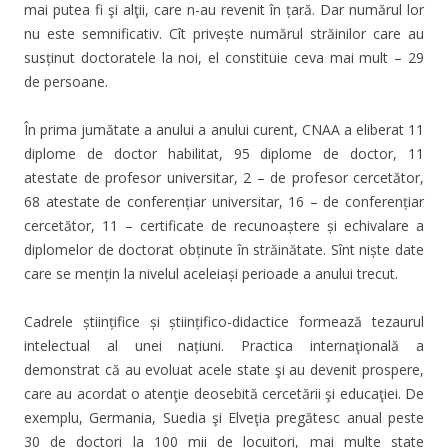
mai putea fi şi alţii, care n-au revenit în țară. Dar numărul lor
nu este semnificativ. Cît privește numărul străinilor care au
susținut doctoratele la noi, el constituie ceva mai mult – 29
de persoane.
În prima jumătate a anului a anului curent, CNAA a eliberat 11
diplome de doctor habilitat, 95 diplome de doctor, 11
atestate de profesor universitar, 2 – de profesor cercetător,
68 atestate de conferențiar universitar, 16 – de conferențiar
cercetător, 11 – certificate de recunoaștere și echivalare a
diplomelor de doctorat obținute în străinătate. Sînt niște date
care se mențin la nivelul aceleiași perioade a anului trecut.
Cadrele științifice și științifico-didactice formează tezaurul
intelectual al unei națiuni. Practica internaţională a
demonstrat că au evoluat acele state şi au devenit prospere,
care au acordat o atenţie deosebită cercetării şi educaţiei. De
exemplu, Germania, Suedia şi Elveţia pregătesc anual peste
30 de doctori la 100 mii de locuitori, mai multe state