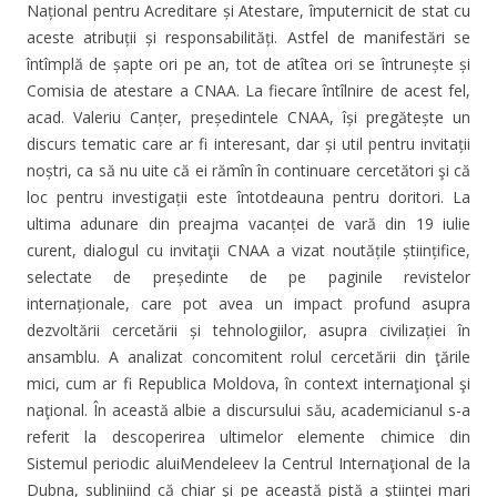
Național pentru Acreditare și Atestare, împuternicit de stat cu
aceste atribuții și responsabilități. Astfel de manifestări se
întîmplă de șapte ori pe an, tot de atîtea ori se întrunește și
Comisia de atestare a CNAA. La fiecare întîlnire de acest fel,
acad. Valeriu Canțer, președintele CNAA, își pregătește un
discurs tematic care ar fi interesant, dar și util pentru invitații
noștri, ca să nu uite că ei rămîn în continuare cercetători şi că
loc pentru investigații este întotdeauna pentru doritori. La
ultima adunare din preajma vacanței de vară din 19 iulie
curent, dialogul cu invitaţii CNAA a vizat noutățile științifice,
selectate de președinte de pe paginile revistelor
internaționale, care pot avea un impact profund asupra
dezvoltării cercetării și tehnologiilor, asupra civilizației în
ansamblu. A analizat concomitent rolul cercetării din ţările
mici, cum ar fi Republica Moldova, în context internaţional şi
naţional. În această albie a discursului său, academicianul s-a
referit la descoperirea ultimelor elemente chimice din
Sistemul periodic aluiMendeleev la Centrul Internaţional de la
Dubna, subliniind că chiar şi pe această pistă a ştiinţei mari