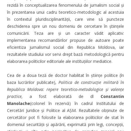
rezidă în conceptualizarea fenomenului de jurnalism social și
în prezentarea unui cadru teoretico-metodologic al acestuia
în contextul pluridisciplinarității, care vine să puncteze
deschiderea spre un nou domeniu de cercetare în științele
comunicării. Teza are și un caracter vădit aplicativ:
implementarea recomandărilor propuse de autoare poate
eficientiza jurnalismul social din Republica Moldova, iar
rezultatele studiului vor servi drept bază metodologică pentru
elaborarea politicilor editoriale ale instituțiilor mediatice.
Cea de a doua teză de doctor habilitat în științe politice (în
baza lucrărilor publicate),
Politica de construc
ț
ie militară în
Republica Moldova: repere teoretico-metodologice
ș
i valen
ț
e
practice,
a fost elaborată de dl
Constantin
Manolache
(colonel în rezervă) în cadrul Institutului de
Cercetări Juridice și Politice al AȘM. Rezultatele obținute de
cercetător pot fi folosite la elaborarea politicilor de stat în
domeniul securității și apărării, exprimată prin legi, concepții,