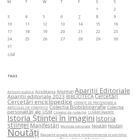
M
T
W
T
F
S
S
1
2
3
4
5
6
7
8
9
10
11
12
13
14
15
16
17
18
19
20
21
22
23
24
25
26
27
28
29
30
31
« Jul
TAGS
Apariții Editoriale
Anunțuri
Acreditarea
Achiziții publice
Cercetări
Apariții editoriale 2023
BIBLIOTECA
Cercetări enciclopedice
CERINŢE DE PREZENTARE A
Colecția Biobibliografie
Colecția
ARTICOLELOR ŞTIINŢIFICE
personalități ale USM
Colegiul de redacție
CUVÂNT-ÎNAINTE
Istoria Științei în imagini
Istoria
științei
Manifestări
Noutăți
Noutăți
Moneda națională
Noutăți
Rapoarte anuale privind implementarea proiectelor