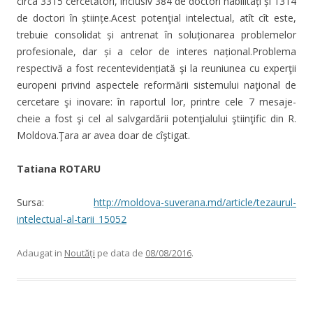
circa 3315 cercetători, inclusiv 384 de doctori habilitați și 1314
de doctori în științe.Acest potenţial intelectual, atît cît este,
trebuie consolidat și antrenat în soluționarea problemelor
profesionale, dar și a celor de interes național.Problema
respectivă a fost recentevidențiată şi la reuniunea cu experţii
europeni privind aspectele reformării sistemului naţional de
cercetare şi inovare: în raportul lor, printre cele 7 mesaje-
cheie a fost şi cel al salvgardării potenţialului ştiinţific din R.
Moldova.Ţara ar avea doar de cîştigat.
Tatiana ROTARU
Sursa:
http://moldova-suverana.md/article/tezaurul-
intelectual-al-tarii_15052
Adaugat in
Noutăți
pe data de
08/08/2016
.