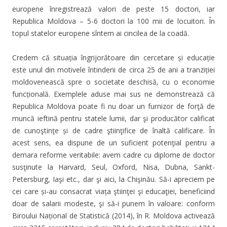
europene înregistrează valori de peste 15 doctori, iar
Republica Moldova – 5-6 doctori la 100 mii de locuitori. În
topul statelor europene sîntem ai cincilea de la coadă.
Credem că situația îngrijorătoare din cercetare și educație
este unul din motivele întinderii de circa 25 de ani a tranziției
moldovenească spre o societate deschisă, cu o economie
funcțională. Exemplele aduse mai sus ne demonstrează că
Republica Moldova poate fi nu doar un furnizor de forţă de
muncă ieftină pentru statele lumii, dar şi producător calificat
de cunoştinţe și de cadre ştiinţifice de înaltă calificare. În
acest sens, ea dispune de un suficient potenţial pentru a
demara reforme veritabile: avem cadre cu diplome de doctor
susţinute la Harvard, Seul, Oxford, Nisa, Dubna, Sankt-
Petersburg, Iaşi etc., dar şi aici, la Chişinău. Să-i apreciem pe
cei care și-au consacrat viața ştiinţei şi educaţiei, beneficiind
doar de salarii modeste, şi să-i punem în valoare: conform
Biroului Național de Statistică (2014), în R. Moldova activează