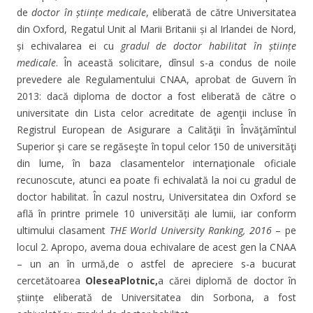
de
doctor în
ș
tiin
ț
e medicale
, eliberată de către Universitatea
din Oxford, Regatul Unit al Marii Britanii și al Irlandei de Nord,
și echivalarea ei cu
gradul de doctor habilitat în
ș
tiin
ț
e
medicale
. În această solicitare, dînsul s-a condus de noile
prevedere ale Regulamentului CNAA, aprobat de Guvern în
2013: dacă diploma de doctor a fost eliberată de către o
universitate din Lista celor acreditate de agenţii incluse în
Registrul European de Asigurare a Calităţii în Învăţămîntul
Superior şi care se regăseşte în topul celor 150 de universităţi
din lume, în baza clasamentelor internaţionale oficiale
recunoscute, atunci ea poate fi echivalată la noi cu gradul de
doctor habilitat. În cazul nostru, Universitatea din Oxford se
află în printre primele 10 universități ale lumii, iar conform
ultimului clasament
THE World University Ranking, 2016
– pe
locul 2. Apropo, avema doua echivalare de acest gen la CNAA
– un an în urmă,de o astfel de apreciere s-a bucurat
cercetătoarea
OleseaPlotnic,
a cărei diplomă de doctor în
științe eliberată de Universitatea din Sorbona, a fost