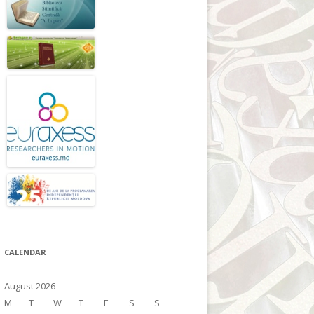
CALENDAR
August 2026
M
T
W
T
F
S
S