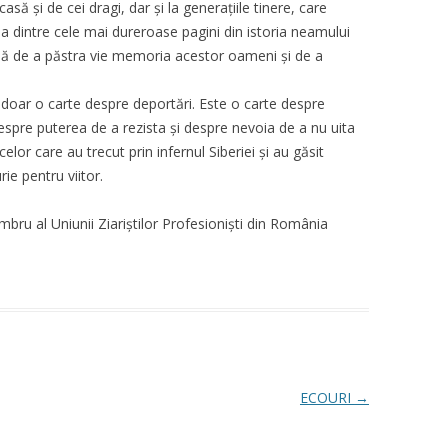
asă și de cei dragi, dar și la generațiile tinere, care
 dintre cele mai dureroase pagini din istoria neamului
ă de a păstra vie memoria acestor oameni și de a
 doar o carte despre deportări. Este o carte despre
espre puterea de a rezista și despre nevoia de a nu uita
lor care au trecut prin infernul Siberiei și au găsit
ie pentru viitor.
mbru al Uniunii Ziariștilor Profesioniști din România
ECOURI
→