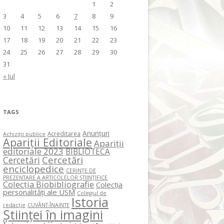
1
2
3
4
5
6
7
8
9
10
11
12
13
14
15
16
17
18
19
20
21
22
23
24
25
26
27
28
29
30
31
« Jul
TAGS
Anunțuri
Acreditarea
Achiziții publice
Apariții Editoriale
Apariții
editoriale 2023
BIBLIOTECA
Cercetări
Cercetări
enciclopedice
CERINŢE DE
PREZENTARE A ARTICOLELOR ŞTIINŢIFICE
Colecția Biobibliografie
Colecția
personalități ale USM
Colegiul de
Istoria
redacție
CUVÂNT-ÎNAINTE
Științei în imagini