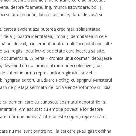
ria, despre foamete, frig, muncă istovitoare, boli și
i și fără lumânări, lacrimi ascunse, dorul de casă și
 cartea evidențiază puterea credinței, solidaritatea
r de a-și păstra identitatea, limba și demnitatea în cele
upă ani de exil, a însemnat pentru mulți începutul unei alte
e a-și regăsi locul într-o societate care încerca să uite.
ea documentării, „Siberia – cronica unui coșmar” depășește
ală, devenind un document al memoriei colective și un
e suferit în urma represiunilor regimului sovietic.
îngrijirea editorului Eduard Potîng, cu sprijinul Ministerul
iciază de prefața semnată de Ion Valer Xenofontov și Lidia
ele cu oameni care au cunoscut coșmarul deportărilor și
amintirile. Am ascultat cu emoție poveștile lor despre
ecare mărturie adunată între aceste coperți reprezintă o
are nu mai sunt printre noi, la cei care și-au găsit odihna