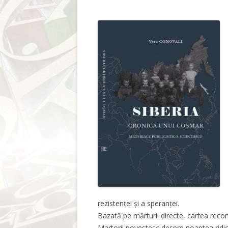
rezistenței și a speranței.
Bazată pe mărturii directe, cartea recon
Martorii povestesc despre noaptea ridică