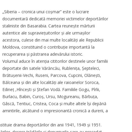
„Siberia – cronica unui coșmar” este o lucrare
documentară dedicată memoriei victimelor deportărilor
staliniste din Basarabia. Cartea reunește mărturii
autentice ale supraviețuitorilor și ale urmașilor
acestora, culese din mai multe localități ale Republicii
Moldova, constituind o contribuție importantă la
recuperarea și păstrarea adevărului istoric.
Volumul aduce în atenția cititorilor destinele unor familii
deportate din satele Vărăncău, Rublenița, Șepteleci,
Brătușenii-Vechi, Ruseni, Parcova, Cupcini, Olănești,
Bălceana și din alte localități ale raioanelor Soroca,
Edineț ,Hîncești și Ștefan Vodă. Familiile Gogu, Pîrlii,
Burlacu, Babin, Curoș, Ursu, Mogureanu, Bărbuța,
Gâscă, Tentiuc, Cristea, Coca și multe altele își depănă
amintirile, alcătuind o impresionantă cronică a durerii, a
stituie drama deportărilor din anii 1941, 1949 și 1951.
rilor, despre trădările și denunțurile care au precedat