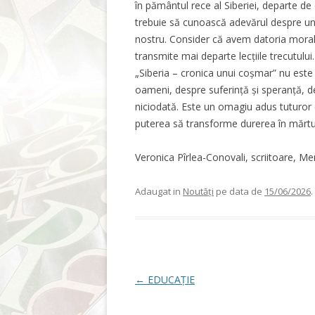
în pământul rece al Siberiei, departe de c
trebuie să cunoască adevărul despre una
nostru. Consider că avem datoria moral
transmite mai departe lecțiile trecutului.
„Siberia – cronica unui coșmar” nu este
oameni, despre suferință și speranță, d
niciodată. Este un omagiu adus tuturor ce
puterea să transforme durerea în mărtur
Veronica Pîrlea-Conovali, scriitoare, Me
Adaugat in
Noutăți
pe data de
15/06/2026
.
Post navigation
←
EDUCAȚIE