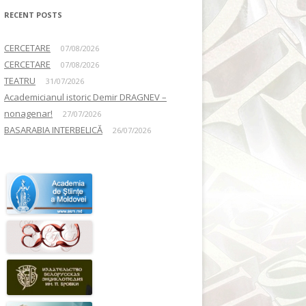
RECENT POSTS
CERCETARE
07/08/2026
CERCETARE
07/08/2026
TEATRU
31/07/2026
Academicianul istoric Demir DRAGNEV –
nonagenar!
27/07/2026
BASARABIA INTERBELICĂ
26/07/2026