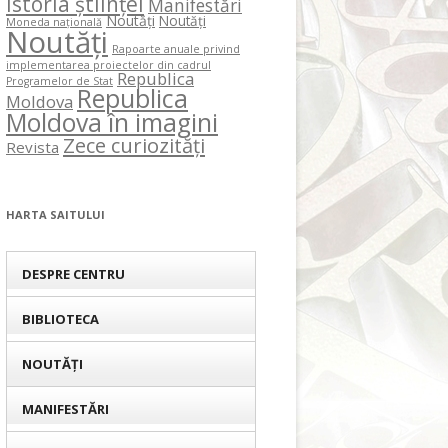
Istoria științei
Manifestări
Noutăți
Noutăți
Moneda națională
Noutăți
Rapoarte anuale privind
implementarea proiectelor din cadrul
Republica
Programelor de Stat
Republica
Moldova
Moldova în imagini
Zece curiozități
Revista
HARTA SAITULUI
DESPRE CENTRU
BIBLIOTECA
NOUTĂȚI
MANIFESTĂRI