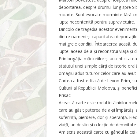
deportarea, despre drumul lung spre Sibe
moarte. Sunt evocate morminte fără cruc
lupta necontenită pentru supraviețuire.
Dincolo de tragedia acestor evenimente,
dintre oameni și capacitatea deportațilo
mai grele condiții. Întoarcerea acasă, d
lupte: aceea de a-și reconstrui viața și d
Prin bogăția mărturiilor și autenticitat
statutul unei simple cărți de istorie or
omagiu adus tuturor celor care au avut d
Cartea a fost editată de Lexon-Prim, sub 
Culturii al Republicii Moldova, și benef
Prisac
Această carte este rodul întâlnirilor m
care au găsit puterea de a-și împărtăși 
suferință, pierdere, dor și speranță. Fi
viață, un destin și o lecție de demnitate.
Am scris această carte cu gândul la cei c