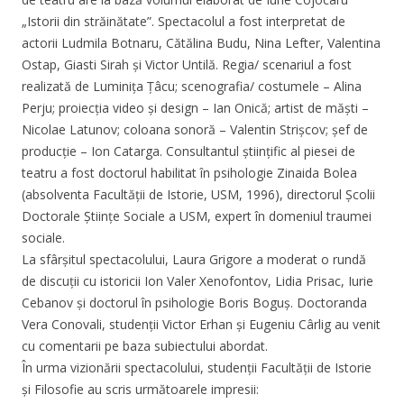
„Istorii din străinătate”. Spectacolul a fost interpretat de
actorii Ludmila Botnaru, Cătălina Budu, Nina Lefter, Valentina
Ostap, Giasti Sirah și Victor Untilă. Regia/ scenariul a fost
realizată de Luminița Țâcu; scenografia/ costumele – Alina
Perju; proiecția video și design – Ian Onică; artist de măști –
Nicolae Latunov; coloana sonoră – Valentin Strișcov; șef de
producție – Ion Catarga. Consultantul științific al piesei de
teatru a fost doctorul habilitat în psihologie Zinaida Bolea
(absolventa Facultății de Istorie, USM, 1996), directorul Școlii
Doctorale Științe Sociale a USM, expert în domeniul traumei
sociale.
La sfârșitul spectacolului, Laura Grigore a moderat o rundă
de discuții cu istoricii Ion Valer Xenofontov, Lidia Prisac, Iurie
Cebanov și doctorul în psihologie Boris Boguș. Doctoranda
Vera Conovali, studenții Victor Erhan și Eugeniu Cârlig au venit
cu comentarii pe baza subiectului abordat.
În urma vizionării spectacolului, studenții Facultății de Istorie
și Filosofie au scris următoarele impresii: