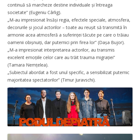
continuă să marcheze destine individuale și întreaga
societate” (Eugeniu Cârlig).
„M-au impresionat însăși regia, efectele speciale, atmosfera,
decorurile și jocul actorilor – toate au reușit să transmită în
armonie acea atmosferă a suferinței tăcute pe care o trăiau
oamenii obișnuiți, dar puternici prin firea lor” (Dașa Bujor).
„M-a impresionat interpretarea actorilor, au transmis
excelent emoțiile celor care au trăit trauma migrației”
(Tamara Nemțelea).
„Subiectul abordat a fost unul specific, a sensibilizat puternic
majoritatea spectatorilor” (Timur Juravschi).