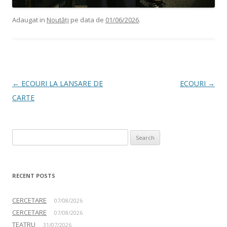
Adaugat in
Noutăți
pe data de
01/06/2026
.
Post navigation
←
ECOURI LA LANSARE DE
ECOURI
→
CARTE
Search for:
RECENT POSTS
CERCETARE
07/08/2026
CERCETARE
07/08/2026
TEATRU
31/07/2026