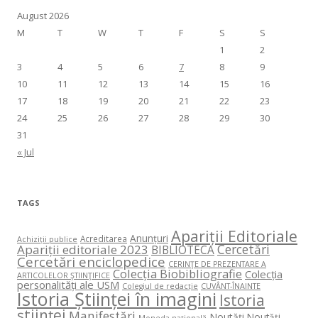
August 2026
M
T
W
T
F
S
S
1
2
3
4
5
6
7
8
9
10
11
12
13
14
15
16
17
18
19
20
21
22
23
24
25
26
27
28
29
30
31
« Jul
TAGS
Apariții Editoriale
Anunțuri
Acreditarea
Achiziții publice
Cercetări
Apariții editoriale 2023
BIBLIOTECA
Cercetări enciclopedice
CERINŢE DE PREZENTARE A
Colecția Biobibliografie
Colecția
ARTICOLELOR ŞTIINŢIFICE
personalități ale USM
Colegiul de redacție
CUVÂNT-ÎNAINTE
Istoria Științei în imagini
Istoria
științei
Manifestări
Noutăți
Noutăți
Moneda națională