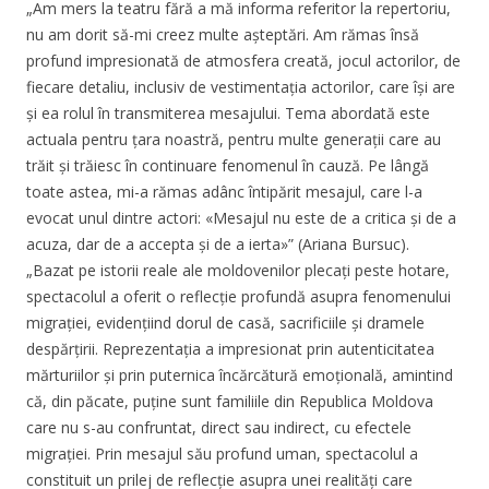
„Am mers la teatru fără a mă informa referitor la repertoriu,
nu am dorit să-mi creez multe așteptări. Am rămas însă
profund impresionată de atmosfera creată, jocul actorilor, de
fiecare detaliu, inclusiv de vestimentația actorilor, care își are
și ea rolul în transmiterea mesajului. Tema abordată este
actuala pentru țara noastră, pentru multe generații care au
trăit și trăiesc în continuare fenomenul în cauză. Pe lângă
toate astea, mi-a rămas adânc întipărit mesajul, care l-a
evocat unul dintre actori: «Mesajul nu este de a critica și de a
acuza, dar de a accepta și de a ierta»” (Ariana Bursuc).
„Bazat pe istorii reale ale moldovenilor plecați peste hotare,
spectacolul a oferit o reflecție profundă asupra fenomenului
migrației, evidențiind dorul de casă, sacrificiile și dramele
despărțirii. Reprezentația a impresionat prin autenticitatea
mărturiilor și prin puternica încărcătură emoțională, amintind
că, din păcate, puține sunt familiile din Republica Moldova
care nu s-au confruntat, direct sau indirect, cu efectele
migrației. Prin mesajul său profund uman, spectacolul a
constituit un prilej de reflecție asupra unei realități care