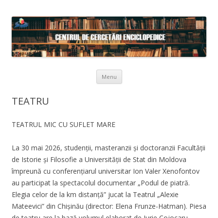
Skip to content
Menu
TEATRU
TEATRUL MIC CU SUFLET MARE
La 30 mai 2026, studenții, masteranzii și doctoranzii Facultății
de Istorie și Filosofie a Universității de Stat din Moldova
împreună cu conferențiarul universitar Ion Valer Xenofontov
au participat la spectacolul documentar „Podul de piatră.
Elegia celor de la km distanță” jucat la Teatrul „Alexie
Mateevici” din Chișinău (director: Elena Frunze-Hatman). Piesa
de teatru are la bază volumul elaborat de Iurie Cojocaru