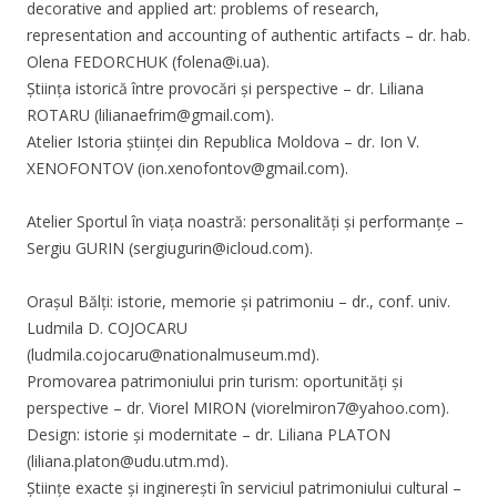
decorative and applied art: problems of research,
representation and accounting of authentic artifacts – dr. hab.
Оlena FEDORCHUK (
folena@i.ua
).
Știința istorică între provocări și perspective – dr. Liliana
ROTARU (
lilianaefrim@gmail.com
).
Atelier Istoria științei din Republica Moldova – dr. Ion V.
XENOFONTOV (
ion.xenofontov@gmail.com
).
Atelier Sportul în viața noastră: personalități și performanțe –
Sergiu GURIN (
sergiugurin@icloud.com
).
Orașul Bălți: istorie, memorie și patrimoniu – dr., conf. univ.
Ludmila D. COJOCARU
(
ludmila.cojocaru@nationalmuseum.md
).
Promovarea patrimoniului prin turism: oportunități și
perspective – dr. Viorel MIRON (
viorelmiron7@yahoo.com
).
Design: istorie și modernitate – dr. Liliana PLATON
(
liliana.platon@udu.utm.md
).
Științe exacte și inginerești în serviciul patrimoniului cultural –