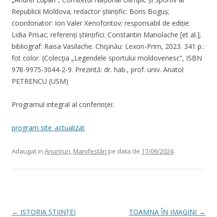
Republicii Moldova; redactor științific: Boris Boguș;
coordonator: Ion Valer Xenofontov; responsabil de ediție:
Lidia Prisac; referenți științifici: Constantin Manolache [et al.];
bibliograf: Raisa Vasilache. Chişinău: Lexon-Prim, 2023. 341 p.:
fot color. (Colecţia „Legendele sportului moldovenesc”, ISBN
978-9975-3044-2-9. Prezintă: dr. hab., prof. univ. Anatol
PETRENCU (USM)
Programul integral al conferinței:
program site_actualizat
Adaugat in
Anunțuri
,
Manifestări
pe data de
17/09/2024
.
Post navigation
←
ISTORIA ȘTIINȚEI
TOAMNA ÎN IMAGINI
→