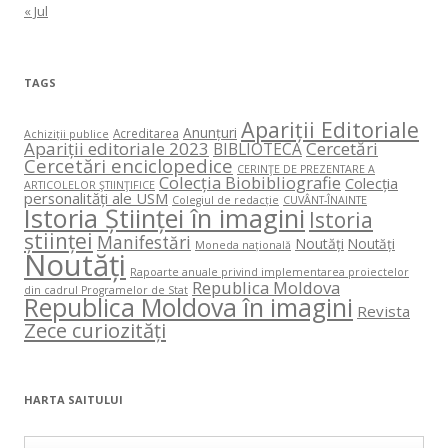
« Jul
TAGS
Apariții Editoriale
Anunțuri
Acreditarea
Achiziții publice
Apariții editoriale 2023
Cercetări
BIBLIOTECA
Cercetări enciclopedice
CERINŢE DE PREZENTARE A
Colecția Biobibliografie
Colecția
ARTICOLELOR ŞTIINŢIFICE
personalități ale USM
Colegiul de redacție
CUVÂNT-ÎNAINTE
Istoria Științei în imagini
Istoria
științei
Manifestări
Noutăți
Noutăți
Moneda națională
Noutăți
Rapoarte anuale privind implementarea proiectelor
Republica Moldova
din cadrul Programelor de Stat
Republica Moldova în imagini
Revista
Zece curiozități
HARTA SAITULUI