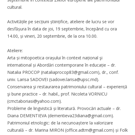
cultural.
Activitățile pe secțiuni științifice, ateliere de lucru se vor
desfășura în data de joi, 19 septembrie, începând cu ora
14.00, și vineri, 20 septembrie, de la ora 10.00.
Ateliere:
Arta și mitopoetica orașului în context național şi
international și Abordări contemporane în educație – dr.
Natalia PROCOP (
nataliaprocop83@gmail.com
), dr., conf.
univ. Larisa SADOVEI (
sadovei.larisa@upsc.md
).
Conservarea şi restaurarea patrimoniului cultural – experiență
şi bune practice – dr. habil., prof. Nicoleta VORNICU
(
cmctaboriasi@yahoo.com
).
Probleme de lingvistică și literatură. Provocări actuale – dr.
Diana DEMENTIEVA (
dementieva23diana@gmail.com
).
Patrimoniul etnologic: de la necunoaștere la valorizare
culturală – dr. Marina MIRON (
office.adtm@gmail.com
) și Folk