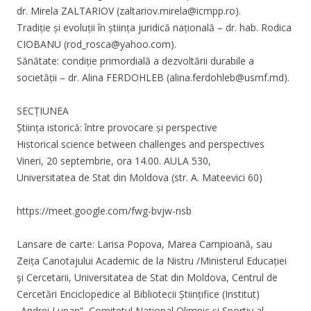
dr. Mirela ZALTARIOV (
zaltariov.mirela@icmpp.ro
).
Tradiție și evoluții în știința juridică națională – dr. hab. Rodica
CIOBANU (
rod_rosca@yahoo.com
).
Sănătate: condiție primordială a dezvoltării durabile a
societății – dr. Alina FERDOHLEB (
alina.ferdohleb@usmf.md
).
SECȚIUNEA
Știința istorică: între provocare și perspective
Historical science between challenges and perspectives
Vineri, 20 septembrie, ora 14.00. AULA 530,
Universitatea de Stat din Moldova (str. A. Mateevici 60)
https://meet.google.com/fwg-bvjw-nsb
Lansare de carte: Larisa Popova, Marea Campioană, sau
Zeița Canotajului Academic de la Nistru /Ministerul Educației
şi Cercetarii, Universitatea de Stat din Moldova, Centrul de
Cercetări Enciclopedice al Bibliotecii Științifice (Institut)
„Andrei Lupan”, Comitetul Național Olimpic și Sportiv al