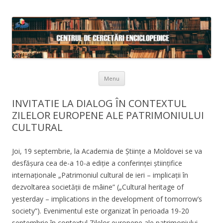
Skip to content
Menu
INVITATIE LA DIALOG ÎN CONTEXTUL
ZILELOR EUROPENE ALE PATRIMONIULUI
CULTURAL
Joi, 19 septembrie, la Academia de Științe a Moldovei se va
desfășura cea de-a 10-a ediție a conferinței științifice
internaționale „Patrimoniul cultural de ieri – implicații în
dezvoltarea societății de mâine” („Cultural heritage of
yesterday – implications in the development of tomorrow’s
society”). Evenimentul este organizat în perioada 19-20
septembrie în contextul Zilelor europene ale patrimoniului