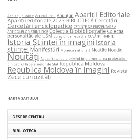
Apariții Editoriale
Anunțuri
Acreditarea
Achiziții publice
Apariții editoriale 2023
Cercetări
BIBLIOTECA
Cercetări enciclopedice
CERINŢE DE PREZENTARE A
Colecția Biobibliografie
Colecția
ARTICOLELOR ŞTIINŢIFICE
personalități ale USM
Colegiul de redacție
CUVÂNT-ÎNAINTE
Istoria Științei în imagini
Istoria
științei
Manifestări
Noutăți
Noutăți
Moneda națională
Noutăți
Rapoarte anuale privind implementarea proiectelor
Republica Moldova
din cadrul Programelor de Stat
Republica Moldova în imagini
Revista
Zece curiozități
HARTA SAITULUI
DESPRE CENTRU
BIBLIOTECA