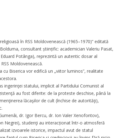
religioasă în RSS Moldovenească (1965–1970)” editată
 Bolduma, consultant științific: academician Valeriu Pasat,
: Eduard Potânga), reprezintă un autentic dosar al
 din RSS Moldovenească.
 cu Biserica vor edifică un „viitor luminos”, realitate
acestora.
s ingerinţei statului, implicit al Partidului Comunist al
istenţă au fost diferite: de la proteste deschise, până la
şi menţinerea lăcaşilor de cult (închise de autorităţi),
c.
 Gumenâi, dr. Igor Bercu, dr. Ion Valer Xenofontov),
 Ion Negrei), studenţi au interacționat într-o atmosferă
lizat izvoarele istorice, impactul avut de statul
pre faptul cum Biserica şi credincioşii au învins fără nicio