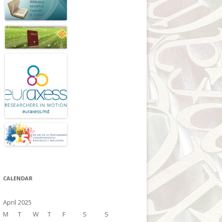
CALENDAR
April 2025
M
T
W
T
F
S
S