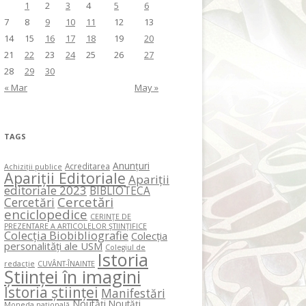
1
2
3
4
5
6
7
8
9
10
11
12
13
14
15
16
17
18
19
20
21
22
23
24
25
26
27
28
29
30
« Mar
May »
TAGS
Anunțuri
Acreditarea
Achiziții publice
Apariții Editoriale
Apariții
editoriale 2023
BIBLIOTECA
Cercetări
Cercetări
enciclopedice
CERINŢE DE
PREZENTARE A ARTICOLELOR ŞTIINŢIFICE
Colecția Biobibliografie
Colecția
personalități ale USM
Colegiul de
Istoria
redacție
CUVÂNT-ÎNAINTE
Științei în imagini
Istoria științei
Manifestări
Noutăți
Noutăți
Moneda națională