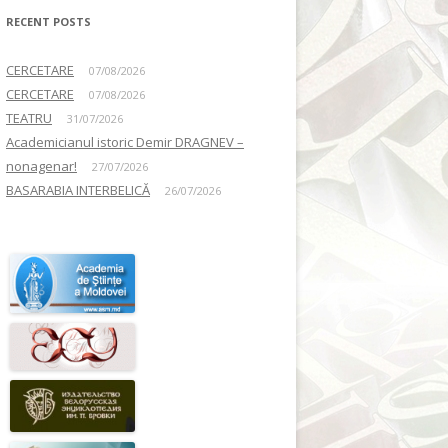
RECENT POSTS
CERCETARE
07/08/2026
CERCETARE
07/08/2026
TEATRU
31/07/2026
Academicianul istoric Demir DRAGNEV –
nonagenar!
27/07/2026
BASARABIA INTERBELICĂ
26/07/2026