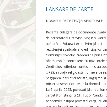
LANSARE DE CARTE
DOSARUL REZISTENŢEI SPIRITUALE
Recenta culegere de documente „Viața 
de cercetătorii Octavian Moşin şi Viorel
apărută la Editura Lexon-Prim (director
rezistenţei spirituale al credincioşilor
Comuniştii sovietici credeau că prin lupta
aflată însă în contrasens cu năzuințele 
Credincioşii diferitor confesiuni s-au opu
URSS, în viaţa religioasă. Formele de rez
neglijarea legislaţiei ateiste, îngrijirea 
oficierea serviciilor divine la domiciliu et
La 9 aprilie 2025, pofesori (dr. hab. Ion
cercetători ştiinţifici (dr. Tudor Candu,
academică asupra povestei cărţii, au ana
ateismului militant asupra religiei şi des