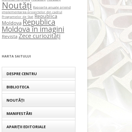
Noutăți
Rapoarte anuale privind
implementarea proiectelor din cadrul
Republica
Programelor de Stat
Republica
Moldova
Moldova în imagini
Zece curiozități
Revista
HARTA SAITULUI
DESPRE CENTRU
BIBLIOTECA
NOUTĂȚI
MANIFESTĂRI
APARIȚII EDITORIALE