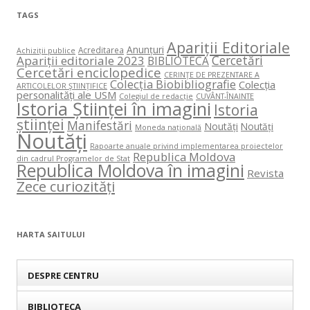
TAGS
Apariții Editoriale
Anunțuri
Acreditarea
Achiziții publice
Cercetări
Apariții editoriale 2023
BIBLIOTECA
Cercetări enciclopedice
CERINŢE DE PREZENTARE A
Colecția Biobibliografie
Colecția
ARTICOLELOR ŞTIINŢIFICE
personalități ale USM
Colegiul de redacție
CUVÂNT-ÎNAINTE
Istoria Științei în imagini
Istoria
științei
Manifestări
Noutăți
Noutăți
Moneda națională
Noutăți
Rapoarte anuale privind implementarea proiectelor
Republica Moldova
din cadrul Programelor de Stat
Republica Moldova în imagini
Revista
Zece curiozități
HARTA SAITULUI
DESPRE CENTRU
BIBLIOTECA