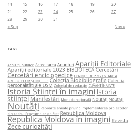
14
15
16
17
18
19
20
21
22
23
24
25
26
27
28
29
30
31
« Sep
Nov »
TAGS
Apariții Editoriale
Anunțuri
Acreditarea
Achiziții publice
Apariții editoriale 2023
Cercetări
BIBLIOTECA
Cercetări enciclopedice
CERINŢE DE PREZENTARE A
Colecția Biobibliografie
Colecția
ARTICOLELOR ŞTIINŢIFICE
personalități ale USM
Colegiul de redacție
CUVÂNT-ÎNAINTE
Istoria Științei în imagini
Istoria
științei
Manifestări
Noutăți
Noutăți
Moneda națională
Noutăți
Rapoarte anuale privind implementarea proiectelor
Republica Moldova
din cadrul Programelor de Stat
Republica Moldova în imagini
Revista
Zece curiozități