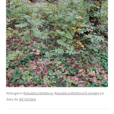
Adaugat in
Republica Moldova
,
Republica Moldova în imagini
pe
data de
30/10/2024
.