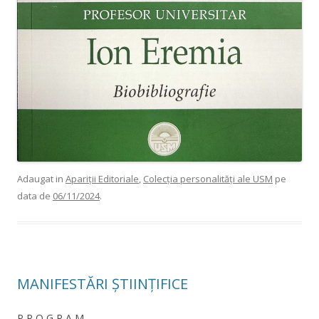
Adaugat in
Apariții Editoriale
,
Colecția personalități ale USM
pe
data de
06/11/2024
.
MANIFESTĂRI ȘTIINȚIFICE
P R O G R A M