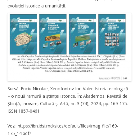
evoluției istorice a umanității.
Sursă: Enciu Nicolae, Xenofontov Ion Valer. Istoria ecologică
– o nouă ramură a științei istorice. În: Akademos. Revistă de
Ştiinţă, Inovare, Cultură şi Artă, nr. 3 (74), 2024, pp. 169-175.
ISSN 1857-0461.
Vezi: https://ibn.idsi.md/sites/default/files/imag_file/169-
175_14.pdf?