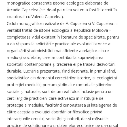
monografice consacrate istoriei ecologice elaborate de
Arcadie Capcelea (cel de-al patrulea volum a fost întocmit în
coautorat cu Valeriu Capcelea).
Ciclul monografiilor realizate de A. Capcelea și V. Capcelea –
veritabil tratat de istorie ecologică a Republicii Moldova –
completează vidul existent în literatura de specialitate, pentru
a da răspuns la solicitările practice ale evoluției istorice a
organizării și administrării mai eficiente a relațiilor dintre
mediu și societate, care ar contribui la supraviețuirea
societății contemporane și trecerea ei pe traseul dezvoltării
durabile. Lucrările prezentate, fiind destinate, în primul rând,
specialiștilor din domeniul cercetărilor istorice, al ecologiei și
protecției mediului, precum și din alte ramuri ale științelor
sociale și naturale, sunt de un real folos inclusiv pentru un
cerc larg de practicieni care activează în instituțiile de
protecție a mediului, facilitând cunoașterea și înțelegerea de
către aceștia a evoluției abordărilor filosofice privind
interacțiunile omului, societății și naturii, dar și măsurile
practice de soluționare a problemelor ecologice pe parcursul