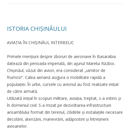
ISTORIA CHIȘINĂULUI
AVIAȚIA ÎN CHIȘINĂUL INTERBELIC
Primele mențiuni despre zboruri de aeronave în Basarabia
datează din perioada imperială, din ajunul Marelui Război.
Chișinăul, văzut din avion, era considerat „uimitor de
frumos!”. Calea aeriană asigura o mobilitate rapidă a
populației. În urbe, cursele cu avionul au fost realizate inițial
de către armată.
Utilizată inițial în scopuri militare, aviația, treptat, s-a extins și
în domeniul civil. S-a mizat pe dezvoltarea infrastructurii
ansamblului format din terenul, clădirile și instalațiile necesare
decolării, aterizării, manevrării, adăpostirii și întreținerii
avioanelor.