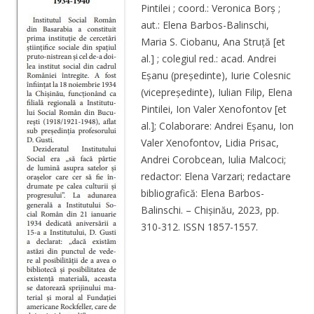
Pintilei ; coord.: Veronica Borș ;
aut.: Elena Barbos-Balinschi,
Maria S. Ciobanu, Ana Struță [et
al.] ; colegiul red.: acad. Andrei
Eșanu (președinte), Iurie Colesnic
(vicepreședinte), Iulian Filip, Elena
Pintilei, Ion Valer Xenofontov [et
al.]; Colaborare: Andrei Eșanu, Ion
Valer Xenofontov, Lidia Prisac,
Andrei Corobcean, Iulia Malcoci;
redactor: Elena Varzari; redactare
bibliografică: Elena Barbos-
Balinschi. – Chișinău, 2023, pp.
310-312. ISSN 1857-1557.