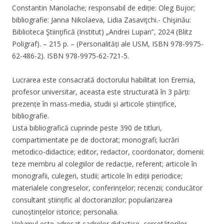
Constantin Manolache; responsabil de ediție: Oleg Bujor;
bibliografie: Janna Nikolaeva, Lidia Zasaviţchi.- Chişinău:
Biblioteca Ştiinţifică (Institut) „Andrei Lupan”, 2024 (Blitz
Poligraf). – 215 p. – (Personalități ale USM, ISBN 978-9975-
62-486-2). ISBN 978-9975-62-721-5.
Lucrarea este consacrată doctorului habilitat Ion Eremia,
profesor universitar, aceasta este structurată în 3 părți:
prezențe în mass-media, studii și articole științifice,
bibliografie.
Lista bibliografică cuprinde peste 390 de titluri,
compartimentate pe de doctorat; monografi; lucrări
metodico-didactice; editor, redactor, coordonator, domenii:
teze membru al colegiilor de redacție, referent; articole în
monografii, culegeri, studii; articole în ediții periodice;
materialele congreselor, conferințelor; recenzii; conducător
consultant științific al doctoranzilor; popularizarea
cunoștințelor istorice; personalia.
Volumul este adresat cadrelor didactice, cercetătorilor