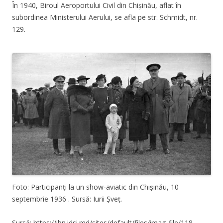
În 1940, Biroul Aeroportului Civil din Chișinău, aflat în
subordinea Ministerului Aerului, se afla pe str. Schmidt, nr.
129.
Foto: Participanți la un show-aviatic din Chișinău, 10
septembrie 1936 . Sursă: Iurii Șveț.
Sursă: https://ibn.idsi.md/sites/default/files/imag_file/118-