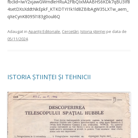
fbclid=IwY2xjawGWrndleHRuA2FlbQIxMAABHS6KDk7qBU3If8
4setDXsXddtNkEpkF_KTKDTYI1k1ld8ZBIbAgW35LXTw_aem_
qXeCynK8095l183g0oul6Q
Adaugat in
Apariții Editoriale
,
Cercetări
,
Istoria științei
pe data de
05/11/2024
.
ISTORIA ȘTIINȚEI ȘI TEHNICII