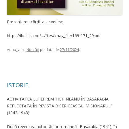
Prezentarea cărții, a se vedea:
https://ibn.idsi.md/…/files/imag_file/169-171_29.pdf
Adaugat in
Noutăți
pe data de
27/11/2024
.
ISTORIE
ACTIVITATEA LUI EFREM TIGHINEANU ÎN BASARABIA
REFLECTATĂ ÎN REVISTA BISERICEASCĂ „MISIONARUL”
(1942-1943)
După revenirea autorităților române în Basarabia (1941), în