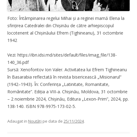
Foto: Întâmpinarea regelui Mihai și a reginei mamă Elena la
sfințirea Catedralei din Chișinău de către arhiepiscopul
locotenent al Chișinăului Efrem (Tighineanu), 31 octombrie
1942
Vezi: https://ibn.idsi.md/sites/default/files/imag_file/138-
140_36.pdf
Sursă: Xenofontov Ion Valer. Activitatea lui Efrem Tighineanu
în Basarabia reflectată în revista bisericească „Misionarul”
(1942–1943). În: Conferința „Latinitate, Romanitate,
Românitate”. Ediția a VIII-a. Chișinău, Moldova, 31 octombrie
– 2 noiembrie 2024, Chișinău, Editura „Lexon-Prim”, 2024, pp.
138-140. ISBN 978-9975-173-02-5.
Adaugat in
Noutăți
pe data de
25/11/2024
.