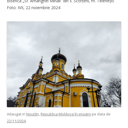
Biserica „Sf. Arhanghel Mihail” din s. Scorțeni, rn. Telenești.
Foto: IVX, 22 noiembrie 2024
Adaugat in
Noutăți
,
Republica Moldova în imagini
pe data de
22/11/2024
.