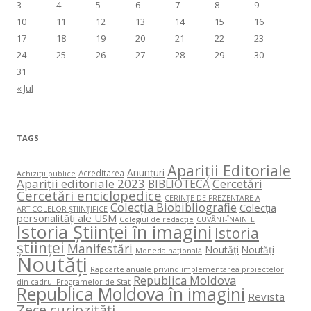
3
4
5
6
7
8
9
10
11
12
13
14
15
16
17
18
19
20
21
22
23
24
25
26
27
28
29
30
31
« Jul
TAGS
Apariții Editoriale
Anunțuri
Acreditarea
Achiziții publice
Apariții editoriale 2023
Cercetări
BIBLIOTECA
Cercetări enciclopedice
CERINŢE DE PREZENTARE A
Colecția Biobibliografie
Colecția
ARTICOLELOR ŞTIINŢIFICE
personalități ale USM
Colegiul de redacție
CUVÂNT-ÎNAINTE
Istoria Științei în imagini
Istoria
științei
Manifestări
Noutăți
Noutăți
Moneda națională
Noutăți
Rapoarte anuale privind implementarea proiectelor
Republica Moldova
din cadrul Programelor de Stat
Republica Moldova în imagini
Revista
Zece curiozități