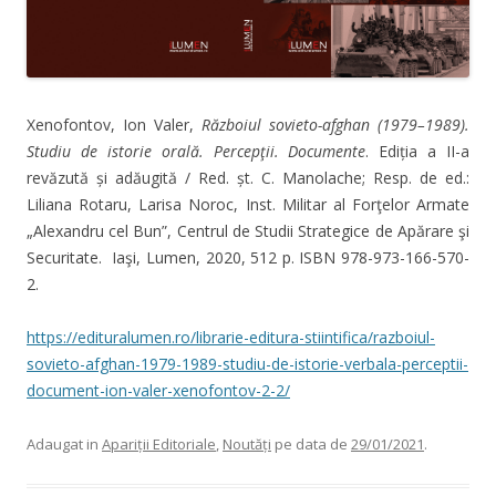
Xenofontov, Ion Valer,
Războiul sovieto-afghan (1979–1989).
Studiu de istorie orală. Percepţii. Documente
. Ediția a II-a
revăzută și adăugită
/ Red. șt. C. Manolache; Resp. de ed.:
Liliana Rotaru, Larisa Noroc, Inst. Militar al Forţelor Armate
„Alexandru cel Bun”, Centrul de Studii Strategice de Apărare şi
Securitate. Iaşi, Lumen, 2020, 512 p. ISBN 978-973-166-570-
2.
https://edituralumen.ro/librarie-editura-stiintifica/razboiul-
sovieto-afghan-1979-1989-studiu-de-istorie-verbala-perceptii-
document-ion-valer-xenofontov-2-2/
Adaugat in
Apariții Editoriale
,
Noutăți
pe data de
29/01/2021
.