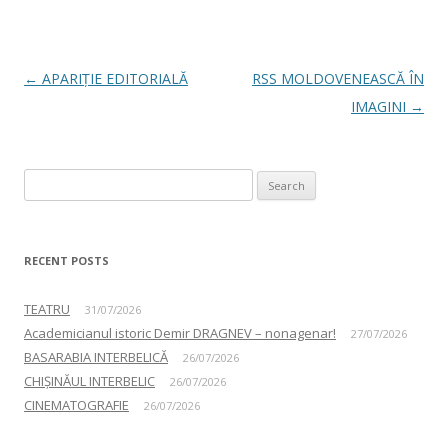
Post navigation
←
APARIȚIE EDITORIALĂ
RSS MOLDOVENEASCĂ ÎN
IMAGINI
→
Search for:
RECENT POSTS
TEATRU
31/07/2026
Academicianul istoric Demir DRAGNEV – nonagenar!
27/07/2026
BASARABIA INTERBELICĂ
26/07/2026
CHIȘINĂUL INTERBELIC
26/07/2026
CINEMATOGRAFIE
26/07/2026