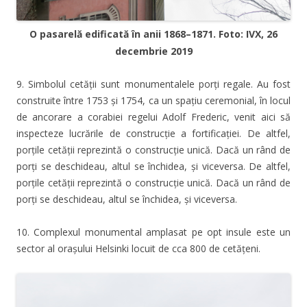
O pasarelă edificată în anii 1868–1871. Foto: IVX, 26
decembrie 2019
9. Simbolul cetății sunt monumentalele porți regale. Au fost
construite între 1753 și 1754, ca un spațiu ceremonial, în locul
de ancorare a corabiei regelui Adolf Frederic, venit aici să
inspecteze lucrările de construcție a fortificației. De altfel,
porțile cetății reprezintă o construcție unică. Dacă un rând de
porți se deschideau, altul se închidea, și viceversa. De altfel,
porțile cetății reprezintă o construcție unică. Dacă un rând de
porți se deschideau, altul se închidea, și viceversa.
10. Complexul monumental amplasat pe opt insule este un
sector al orașului Helsinki locuit de cca 800 de cetățeni.