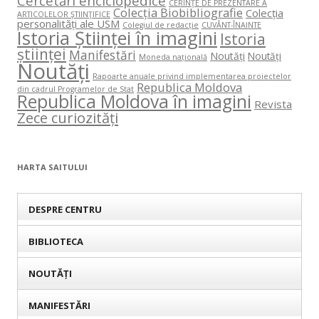
Cercetări enciclopedice
CERINŢE DE PREZENTARE A
Colecția Biobibliografie
Colecția
ARTICOLELOR ŞTIINŢIFICE
personalități ale USM
Colegiul de redacție
CUVÂNT-ÎNAINTE
Istoria Științei în imagini
Istoria
științei
Manifestări
Noutăți
Noutăți
Moneda națională
Noutăți
Rapoarte anuale privind implementarea proiectelor
Republica Moldova
din cadrul Programelor de Stat
Republica Moldova în imagini
Revista
Zece curiozități
HARTA SAITULUI
DESPRE CENTRU
BIBLIOTECA
NOUTĂȚI
MANIFESTĂRI