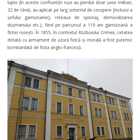
lupte (în aceste confruntări rușii au pierdut doar șase militari,
32 de răniți, au aplicat pe larg sistemul de corupere [inclusiv a
șefului garnizoanei], rețeaua de spionaj, demoralizarea
dușmanului etc.), fiind pe parcursul a 110 ani garnizoană a
flotei rusești. În 1855, în contextul Războiului Crimeii, cetatea
dotată cu armament de uzură fizică și morală a fost puternic
bombardată de flota anglo-franceză.