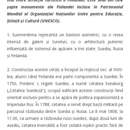
șapte monumente ale Finlandei incluse în Patrimoniul
Mondial al Organizației Națiunilor Unite pentru Educație,
Știință și Cultură (UNESCO).
1. Suomenlinna reprezintă un bastion asimetric, cu o rețea
intensă de galerii și tuneluri, cu o arhitectură puternic
influențată de sistemul de apărare a trei state: Suedia, Rusia
și Finlanda.
2. Construcția acestei cetăți a început la mijlocul sec. al XVIII-
lea, atunci când Finlanda era parte componentă a Suediei. În
1750, Frederic I, regele Suediei, a numit cetatea Sveaborg
(„Cetatea Suedeză”), scopul edificării acestei construcții fiind
orientat exclusiv pentru a se apăra de politica expansionistă a
Imperiului Rus. În 1788, cetatea a servit drept bază militară pe
parcursul războiului dintre Suedia și Rusia. La 8 mai 1808, la
11:30, ca urmare a războiului ruso-suedez, după două luni de
asediu, cetatea invincibilă a fost cedată rușilor practic fără de