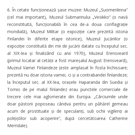
6. În cetate funcționează șase muzee: Muzeul „Suomenlinna”
(cel mai important), Muzeul Submarinului „Vesikko” (o navă
reconstituită, funcționabilă în cea de-a doua conflagrație
mondială), Muzeul Militar (o expoziție care prezintă istoria
Finlandei în diferite etape istorice), Muzeul Jucăriilor (o
expoziție constituită din mii de jucării datate cu începutul sec.
al XIX-lea și finalizând cu anii 1970), Muzeul Erensveard
(primul locatar al cetății a fost mareșalul August Erensveard),
Muzeul Vamei Finlandeze (este amplasat în fosta închisoare;
prezintă nu doar istoria vamei, ci și a contrabandei finlandeze;
la începutul sec. al XX-lea, orașele Haparanda din Suedia și
Tornio de pe malul finlandez erau punctele comerciale de
trecere cele mai aglomerate din Europa. „Cârciumile unde
doar păstorii poposeau cândva pentru un păhărel gemeau
acum de prostituate și de speculanți, sub ochii vigilenți ai
polițiștilor sub acoperire”, după cercetătoarea Catherine
Merridale).