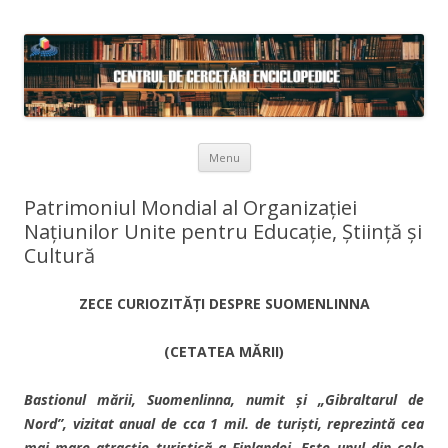
Skip to content
Menu
Patrimoniul Mondial al Organizației
Națiunilor Unite pentru Educație, Știință și
Cultură
ZECE CURIOZITĂȚI DESPRE
SUOMENLINNA
(CETATEA MĂRII)
Bastionul mării, Suomenlinna, numit și „Gibraltarul de
Nord”, vizitat anual de cca 1 mil. de turiști, reprezintă cea
mai mare atracție turistică a Finlandei. Este unul din cele