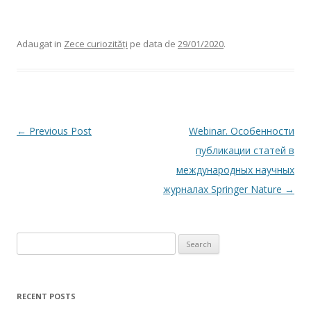
Adaugat in
Zece curiozități
pe data de
29/01/2020
.
Post navigation
←
Previous Post
Webinar. Особенности
публикации статей в
международных научных
журналах Springer Nature
→
Search for:
RECENT POSTS