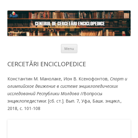
Skip to content
Menu
CERCETĂRI ENCICLOPEDICE
Константин М. Манолаке, Ион В. Ксенофонтов,
Спорт и
олимпийское движение в системе энциклопедических
исследований Республики Молдова
//Вопросы
энциклопедистики: [сб. ст.]. Вып. 7, Уфа, Башк. энцикл.,
2018, c. 101-108