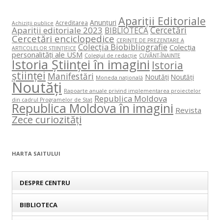
Apariții Editoriale
Anunțuri
Acreditarea
Achiziții publice
Cercetări
Apariții editoriale 2023
BIBLIOTECA
Cercetări enciclopedice
CERINŢE DE PREZENTARE A
Colecția Biobibliografie
Colecția
ARTICOLELOR ŞTIINŢIFICE
personalități ale USM
Colegiul de redacție
CUVÂNT-ÎNAINTE
Istoria Științei în imagini
Istoria
științei
Manifestări
Noutăți
Noutăți
Moneda națională
Noutăți
Rapoarte anuale privind implementarea proiectelor
Republica Moldova
din cadrul Programelor de Stat
Republica Moldova în imagini
Revista
Zece curiozități
HARTA SAITULUI
DESPRE CENTRU
BIBLIOTECA