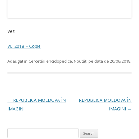
Vezi
VE_2018 – Copie
Adaugat in
Cercetări enciclopedice
,
Noutăți
pe data de
20/06/2018
.
Post navigation
←
REPUBLICA MOLDOVA ÎN
REPUBLICA MOLDOVA ÎN
IMAGINI
IMAGINI
→
Search for: