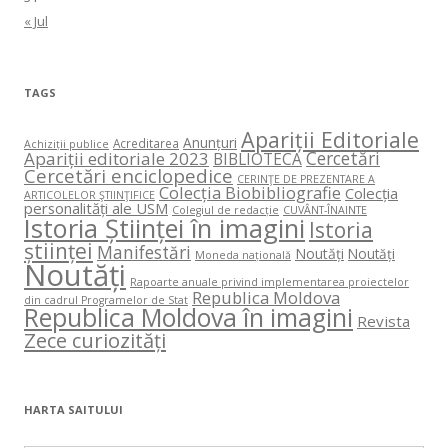
« Jul
TAGS
Apariții Editoriale
Anunțuri
Acreditarea
Achiziții publice
Cercetări
Apariții editoriale 2023
BIBLIOTECA
Cercetări enciclopedice
CERINŢE DE PREZENTARE A
Colecția Biobibliografie
Colecția
ARTICOLELOR ŞTIINŢIFICE
personalități ale USM
Colegiul de redacție
CUVÂNT-ÎNAINTE
Istoria Științei în imagini
Istoria
științei
Manifestări
Noutăți
Noutăți
Moneda națională
Noutăți
Rapoarte anuale privind implementarea proiectelor
Republica Moldova
din cadrul Programelor de Stat
Republica Moldova în imagini
Revista
Zece curiozități
HARTA SAITULUI