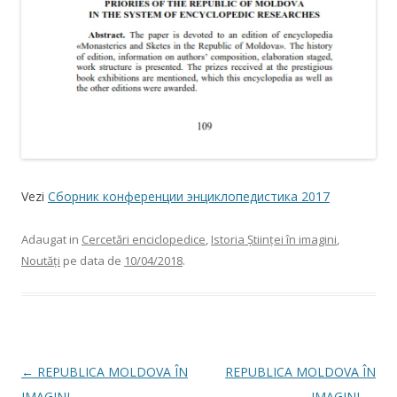
Vezi
Сборник конференции энциклопедистика 2017
Adaugat in
Cercetări enciclopedice
,
Istoria Științei în imagini
,
Noutăți
pe data de
10/04/2018
.
Post navigation
←
REPUBLICA MOLDOVA ÎN
REPUBLICA MOLDOVA ÎN
IMAGINI
IMAGINI
→