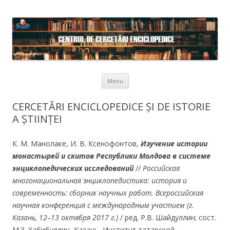
Skip to content
Menu
CERCETĂRI ENCICLOPEDICE ȘI DE ISTORIE
A ȘTIINȚEI
К. М. Манолаке, И. В. Ксенофонтов,
Изучение истории
монастырей и скитов
Республики Молдова в системе
энциклопедических исследований
//
Российская
многонациональная энциклопедистика: история и
современность: сборник научных работ. Всероссийская
научная конференция с международным участием (г.
Казань, 12–13 октября 2017 г.)
/ ред. Р.В. Шайдуллин; сост.
М.З. Хабибуллин, Казань, Институт татарской