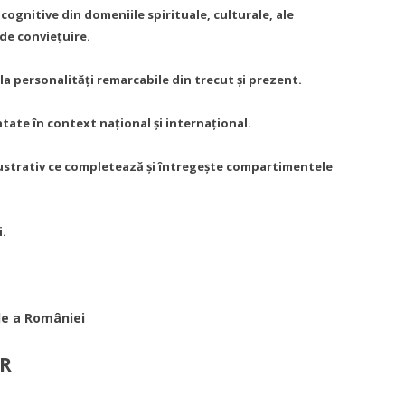
cognitive din domeniile spirituale, culturale, ale
i de conviețuire.
la personalități remarcabile din trecut și prezent.
tate în context național și internațional.
lustrativ ce completează și întregește compartimentele
i.
ale a Rom
â
niei
ER