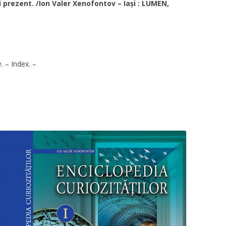
și prezent.
/Ion Valer Xenofontov – Iași : LUMEN,
e. – Index. –