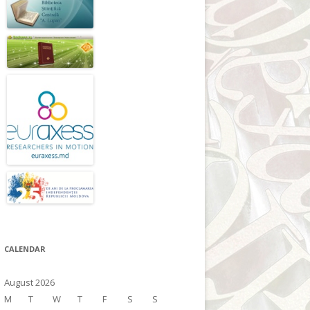
CALENDAR
August 2026
M
T
W
T
F
S
S