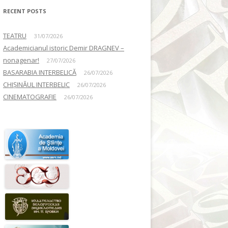
RECENT POSTS
TEATRU
31/07/2026
Academicianul istoric Demir DRAGNEV –
nonagenar!
27/07/2026
BASARABIA INTERBELICĂ
26/07/2026
CHIȘINĂUL INTERBELIC
26/07/2026
CINEMATOGRAFIE
26/07/2026