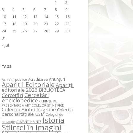
1
2
3
4
5
6
7
8
9
10
11
12
13
14
15
16
17
18
19
20
21
22
23
24
25
26
27
28
29
30
31
« Jul
TAGS
Anunțuri
Acreditarea
Achiziții publice
Apariții Editoriale
Apariții
editoriale 2023
BIBLIOTECA
Cercetări
Cercetări
enciclopedice
CERINŢE DE
PREZENTARE A ARTICOLELOR ŞTIINŢIFICE
Colecția Biobibliografie
Colecția
personalități ale USM
Colegiul de
Istoria
redacție
CUVÂNT-ÎNAINTE
Științei în imagini