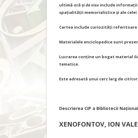
ultimă oră și
de visu
include informații 
spațialității memorialistice și ale cele
Cartea include curiozități referitoare 
Materialele enciclopedice sunt prezen
Lucrarea conține un bogat material i
tematice.
Este adresată unui cerc larg de cititor
Descrierea CIP a Bibliotecii Națion
XENOFONTOV, ION VAL