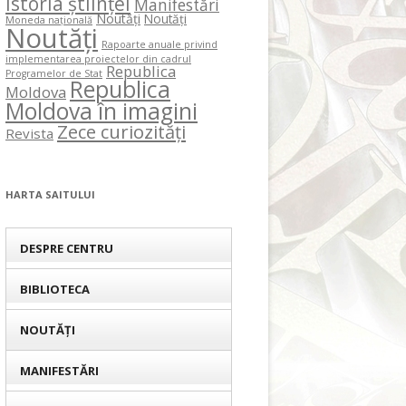
Istoria științei
Manifestări
Noutăți
Noutăți
Moneda națională
Noutăți
Rapoarte anuale privind
implementarea proiectelor din cadrul
Republica
Programelor de Stat
Republica
Moldova
Moldova în imagini
Zece curiozități
Revista
HARTA SAITULUI
DESPRE CENTRU
BIBLIOTECA
NOUTĂȚI
MANIFESTĂRI