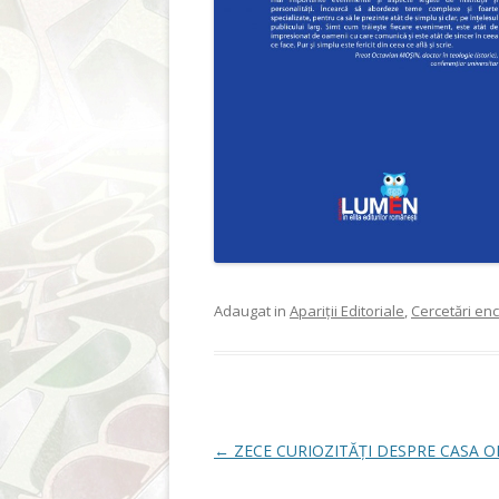
Adaugat in
Apariții Editoriale
,
Cercetări en
Post navigation
←
ZECE CURIOZITĂȚI DESPRE CASA O