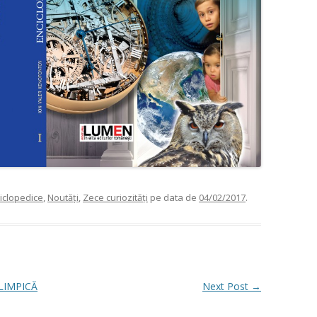
ciclopedice
,
Noutăți
,
Zece curiozități
pe data de
04/02/2017
.
LIMPICĂ
Next Post
→