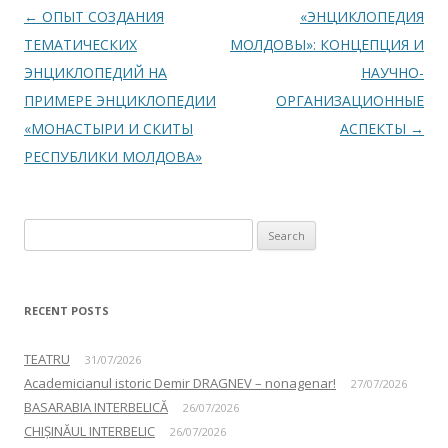
Post navigation
←
ОПЫТ СОЗДАНИЯ
«ЭНЦИКЛОПЕДИЯ
ТЕМАТИЧЕСКИХ
МОЛДОВЫ»: КОНЦЕПЦИЯ И
ЭНЦИКЛОПЕДИЙ НА
НАУЧНО-
ПРИМЕРЕ ЭНЦИКЛОПЕДИИ
ОРГАНИЗАЦИОННЫЕ
«МОНАСТЫРИ И СКИТЫ
АСПЕКТЫ
→
РЕСПУБЛИКИ МОЛДОВА»
Search for:
RECENT POSTS
TEATRU
31/07/2026
Academicianul istoric Demir DRAGNEV – nonagenar!
27/07/2026
BASARABIA INTERBELICĂ
26/07/2026
CHIȘINĂUL INTERBELIC
26/07/2026