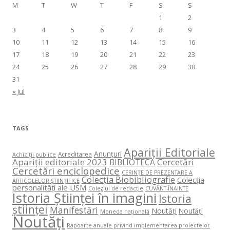
M
T
W
T
F
S
S
1
2
3
4
5
6
7
8
9
10
11
12
13
14
15
16
17
18
19
20
21
22
23
24
25
26
27
28
29
30
31
« Jul
TAGS
Apariții Editoriale
Anunțuri
Acreditarea
Achiziții publice
Apariții editoriale 2023
Cercetări
BIBLIOTECA
Cercetări enciclopedice
CERINŢE DE PREZENTARE A
Colecția Biobibliografie
Colecția
ARTICOLELOR ŞTIINŢIFICE
personalități ale USM
Colegiul de redacție
CUVÂNT-ÎNAINTE
Istoria Științei în imagini
Istoria
științei
Manifestări
Noutăți
Noutăți
Moneda națională
Noutăți
Rapoarte anuale privind implementarea proiectelor