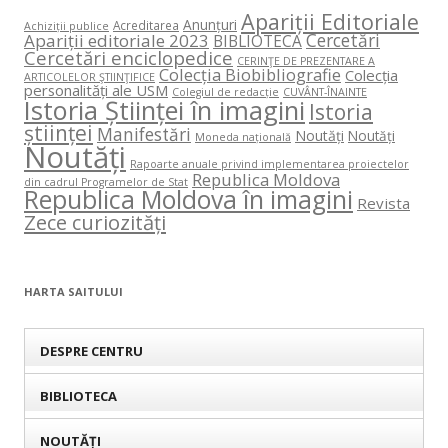
Apariții Editoriale
Anunțuri
Acreditarea
Achiziții publice
Cercetări
Apariții editoriale 2023
BIBLIOTECA
Cercetări enciclopedice
CERINŢE DE PREZENTARE A
Colecția Biobibliografie
Colecția
ARTICOLELOR ŞTIINŢIFICE
personalități ale USM
Colegiul de redacție
CUVÂNT-ÎNAINTE
Istoria Științei în imagini
Istoria
științei
Manifestări
Noutăți
Noutăți
Moneda națională
Noutăți
Rapoarte anuale privind implementarea proiectelor
Republica Moldova
din cadrul Programelor de Stat
Republica Moldova în imagini
Revista
Zece curiozități
HARTA SAITULUI
DESPRE CENTRU
BIBLIOTECA
NOUTĂȚI