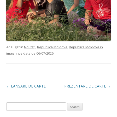
Adaugat in
Noutăți
,
Republica Moldova
,
Republica Moldova în
imagini
pe data de
06/07/2026
.
Post navigation
←
LANSARE DE CARTE
PREZENTARE DE CARTE
→
Search for: