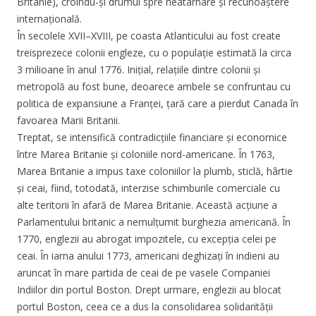
Britanie), croindu-și drumul spre neatârnare și recunoaștere
internațională.
În secolele XVII–XVIII, pe coasta Atlanticului au fost create
treisprezece colonii engleze, cu o populație estimată la circa
3 milioane în anul 1776. Inițial, relațiile dintre colonii și
metropolă au fost bune, deoarece ambele se confruntau cu
politica de expansiune a Franței, țară care a pierdut Canada în
favoarea Marii Britanii.
Treptat, se intensifică contradicțiile financiare și economice
între Marea Britanie și coloniile nord-americane. În 1763,
Marea Britanie a impus taxe coloniilor la plumb, sticlă, hârtie
și ceai, fiind, totodată, interzise schimburile comerciale cu
alte teritorii în afară de Marea Britanie. Această acțiune a
Parlamentului britanic a nemulțumit burghezia americană. În
1770, englezii au abrogat impozitele, cu excepția celei pe
ceai. În iarna anului 1773, americani deghizați în indieni au
aruncat în mare partida de ceai de pe vasele Companiei
Indiilor din portul Boston. Drept urmare, englezii au blocat
portul Boston, ceea ce a dus la consolidarea solidarității