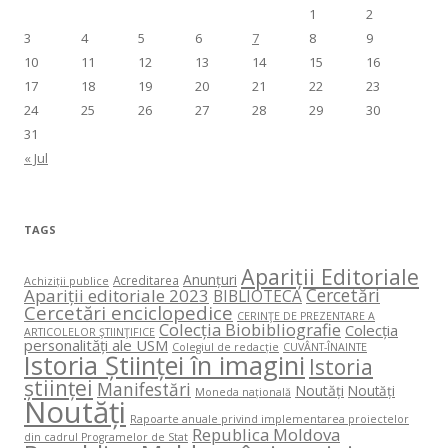
1
2
3
4
5
6
7
8
9
10
11
12
13
14
15
16
17
18
19
20
21
22
23
24
25
26
27
28
29
30
31
« Jul
TAGS
Apariții Editoriale
Anunțuri
Acreditarea
Achiziții publice
Cercetări
Apariții editoriale 2023
BIBLIOTECA
Cercetări enciclopedice
CERINŢE DE PREZENTARE A
Colecția Biobibliografie
Colecția
ARTICOLELOR ŞTIINŢIFICE
personalități ale USM
Colegiul de redacție
CUVÂNT-ÎNAINTE
Istoria Științei în imagini
Istoria
științei
Manifestări
Noutăți
Noutăți
Moneda națională
Noutăți
Rapoarte anuale privind implementarea proiectelor
Republica Moldova
din cadrul Programelor de Stat