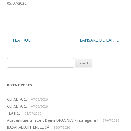
05/07/2026
.
Post navigation
←
TEATRUL
LANSARE DE CARTE
→
Search for:
RECENT POSTS
CERCETARE
07/08/2026
CERCETARE
07/08/2026
TEATRU
31/07/2026
Academicianul istoric Demir DRAGNEV – nonagenar!
27/07/2026
BASARABIA INTERBELICĂ
26/07/2026