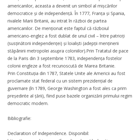
americanilor, aceasta a devenit un simbol al mișcărilor
democratice și de independență. În 1777, Franța și Spania,
rivalele Marii Britanii, au intrat în război de partea
americanilor. De menționat este faptul că războiul
americano-englez a fost dublat de unul civil – între patrioți
(susținătorii independenței) și loialiști (adepții menținerii
stăpânirii metropolei asupra coloniilor).Prin Tratatul de pace
de la Paris din 3 septembrie 1783, independența fostelor
colonii engleze a fost recunoscută de Marea Britanie.
Prin Constituția din 1787, Statele Unite ale Americii au fost
proclamate stat federal cu un sistem prezidențial de
guvernare (în 1789, George Washington a fost ales ca prim
președinte al țării), fiind puse bazele organizării primului regim
democratic modern.
Bibliografie:
Declaration of Independence. Disponibil: