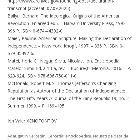
https://www.archives.gov/founding-docs/declaration-
transcript (accesat: 07.09.2025).
Bailyn, Bernard. The Ideological Origins of the American
Revolution (Enlarged ed.). – Harvard University Press, 1992.
396 P. ISBN 0-674-44302-0.
Maier, Pauline. American Scripture: Making the Declaration of
Independence. – New York: Knopf, 1997. – 336 P. ISBN 0-
679-45492-6.
Matei, Horia C., Neguţ, Silviu, Nicolae, Ion, Enciclopedia
statelor lumii. Ed. a 14-a, rev. – Bucureşti: Meronia, 2016. – P.
623-624. ISBN 978-606-750-011-0.
McDonald, Robert M. S. Thomas Jefferson’s Changing
Reputation as Author of the Declaration of Independence:
The First Fifty Years // Journal of the Early Republic 19, no. 2
Summer 1999. – P. 169–195.
Ion Valer XENOFONTOV
Adaugat in
Cercetări
,
Cercetări enciclopedice
,
Noutăți
pe data de