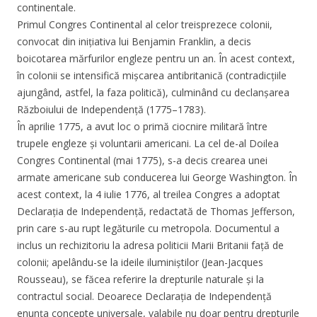
continentale.
Primul Congres Continental al celor treisprezece colonii,
convocat din inițiativa lui Benjamin Franklin, a decis
boicotarea mărfurilor engleze pentru un an. În acest context,
în colonii se intensifică mișcarea antibritanică (contradicțiile
ajungând, astfel, la faza politică), culminând cu declanșarea
Războiului de Independență (1775–1783).
În aprilie 1775, a avut loc o primă ciocnire militară între
trupele engleze și voluntarii americani. La cel de-al Doilea
Congres Continental (mai 1775), s-a decis crearea unei
armate americane sub conducerea lui George Washington. În
acest context, la 4 iulie 1776, al treilea Congres a adoptat
Declarația de Independență, redactată de Thomas Jefferson,
prin care s-au rupt legăturile cu metropola. Documentul a
inclus un rechizitoriu la adresa politicii Marii Britanii față de
colonii; apelându-se la ideile iluminiștilor (Jean-Jacques
Rousseau), se făcea referire la drepturile naturale și la
contractul social. Deoarece Declarația de Independență
enunța concepte universale, valabile nu doar pentru drepturile