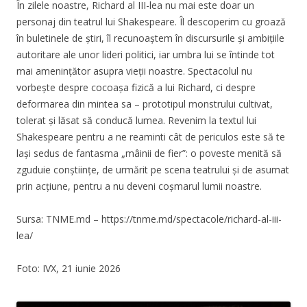
În zilele noastre, Richard al III-lea nu mai este doar un
personaj din teatrul lui Shakespeare. Îl descoperim cu groază
în buletinele de știri, îl recunoaștem în discursurile și ambițiile
autoritare ale unor lideri politici, iar umbra lui se întinde tot
mai amenințător asupra vieții noastre. Spectacolul nu
vorbește despre cocoașa fizică a lui Richard, ci despre
deformarea din mintea sa – prototipul monstrului cultivat,
tolerat și lăsat să conducă lumea. Revenim la textul lui
Shakespeare pentru a ne reaminti cât de periculos este să te
lași sedus de fantasma „mâinii de fier”: o poveste menită să
zguduie conștiințe, de urmărit pe scena teatrului și de asumat
prin acțiune, pentru a nu deveni coșmarul lumii noastre.
Sursa: TNME.md – https://tnme.md/spectacole/richard-al-iii-
lea/
Foto: IVX, 21 iunie 2026