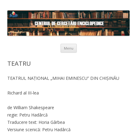
Skip to content
Menu
TEATRU
TEATRUL NAȚIONAL „MIHAI EMINESCU” DIN CHIȘINĂU
Richard al III-lea
de William Shakespeare
regie: Petru Hadârcă
Traducere text: Horia Gârbea
Versiune scenică: Petru Hadârcă