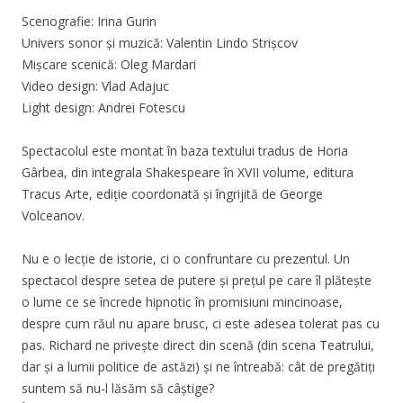
Scenografie: Irina Gurin
Univers sonor și muzică: Valentin Lindo Strișcov
Mișcare scenică: Oleg Mardari
Video design: Vlad Adajuc
Light design: Andrei Fotescu
Spectacolul este montat în baza textului tradus de Horia
Gârbea, din integrala Shakespeare în XVII volume, editura
Tracus Arte, ediție coordonată și îngrijită de George
Volceanov.
Nu e o lecție de istorie, ci o confruntare cu prezentul. Un
spectacol despre setea de putere și prețul pe care îl plătește
o lume ce se încrede hipnotic în promisiuni mincinoase,
despre cum răul nu apare brusc, ci este adesea tolerat pas cu
pas. Richard ne privește direct din scenă (din scena Teatrului,
dar și a lumii politice de astăzi) și ne întreabă: cât de pregătiți
suntem să nu-l lăsăm să câștige?