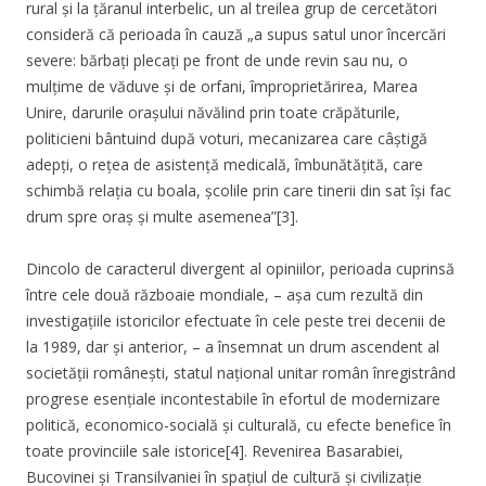
rural și la țăranul interbelic, un al treilea grup de cercetători
consideră că perioada în cauză „a supus satul unor încercări
severe: bărbați plecați pe front de unde revin sau nu, o
mulțime de văduve și de orfani, împroprietărirea, Marea
Unire, darurile orașului năvălind prin toate crăpăturile,
politicieni bântuind după voturi, mecanizarea care câștigă
adepți, o rețea de asistență medicală, îmbunătățită, care
schimbă relația cu boala, școlile prin care tinerii din sat își fac
drum spre oraș și multe asemenea”[3].
Dincolo de caracterul divergent al opiniilor, perioada cuprinsă
între cele două războaie mondiale, – așa cum rezultă din
investigațiile istoricilor efectuate în cele peste trei decenii de
la 1989, dar și anterior, – a însemnat un drum ascendent al
societății românești, statul național unitar român înregistrând
progrese esențiale incontestabile în efortul de modernizare
politică, economico-socială și culturală, cu efecte benefice în
toate provinciile sale istorice[4]. Revenirea Basarabiei,
Bucovinei și Transilvaniei în spațiul de cultură și civilizație