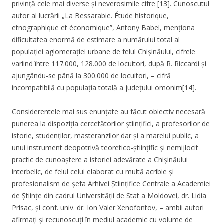
privință cele mai diverse și neverosimile cifre [13]. Cunoscutul
autor al lucrării „La Bessarabie. Étude historique,
etnographique et économique”, Antony Babel, menționa
dificultatea enormă de estimare a numărului total al
populației aglomerației urbane de felul Chișinăului, cifrele
variind între 117.000, 128.000 de locuitori, după R. Riccardi și
ajungându-se până la 300.000 de locuitori, – cifră
incompatibilă cu populația totală a județului omonim[14].
Considerentele mai sus enunțate au făcut obiectiv necesară
punerea la dispoziția cercetătorilor științifici, a profesorilor de
istorie, studenților, masteranzilor dar și a marelui public, a
unui instrument deopotrivă teoretico-științific și nemijlocit
practic de cunoaștere a istoriei adevărate a Chișinăului
interbelic, de felul celui elaborat cu multă acribie și
profesionalism de șefa Arhivei Științifice Centrale a Academiei
de Științe din cadrul Universității de Stat a Moldovei, dr. Lidia
Prisac, și conf. univ. dr. Ion Valer Xenofontov, – ambii autori
afirmați și recunoscuți în mediul academic cu volume de