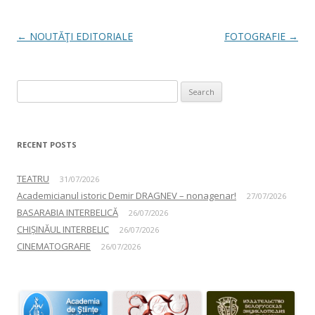
Post navigation
←
NOUTĂŢI EDITORIALE
FOTOGRAFIE
→
Search for:
RECENT POSTS
TEATRU
31/07/2026
Academicianul istoric Demir DRAGNEV – nonagenar!
27/07/2026
BASARABIA INTERBELICĂ
26/07/2026
CHIȘINĂUL INTERBELIC
26/07/2026
CINEMATOGRAFIE
26/07/2026