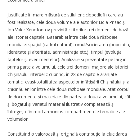
Justificate în mare măsură de stilul enciclopedic în care au
fost realizate, cele două volume ale autorilor Lidia Prisac și
Ion Valer Xenofontov prezintă cititorilor trei domenii de bază
ale istoriei capitalei Basarabiei între cele două războaie
mondiale: spațiul (cadrul natural), omul/societatea (populația,
identitate și alteritate, administrația etc.), timpul (evoluția
faptelor și evenimentelor). Analizate și prezentate pe larg în
prima parte a volumului, cele trei domenii majore ale istoriei
Chișinăului interbelic cuprind, în 28 de capitole aranjate
tematic, cvasi-totalitatea aspectelor înfățișării Chișinăului și a
chișinăuienilor între cele două războaie mondiale. Atât corpul
de documente și materiale din partea a doua a volumului, cât
și bogatul și variatul material ilustrativ completează și
întregește în mod armonios compartimentele tematice ale
volumelor.
Constituind o valoroasă și originală contribuție la elucidarea