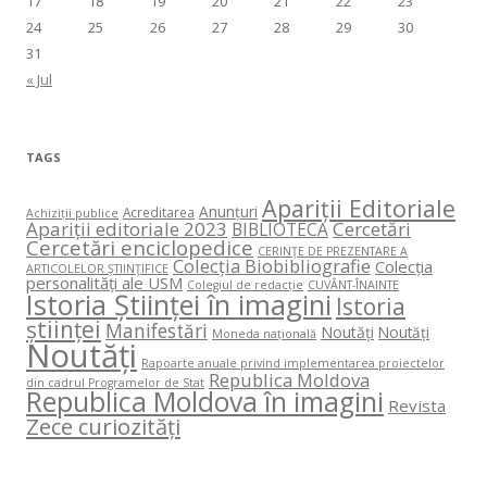
17
18
19
20
21
22
23
24
25
26
27
28
29
30
31
« Jul
TAGS
Apariții Editoriale
Anunțuri
Acreditarea
Achiziții publice
Apariții editoriale 2023
Cercetări
BIBLIOTECA
Cercetări enciclopedice
CERINŢE DE PREZENTARE A
Colecția Biobibliografie
Colecția
ARTICOLELOR ŞTIINŢIFICE
personalități ale USM
Colegiul de redacție
CUVÂNT-ÎNAINTE
Istoria Științei în imagini
Istoria
științei
Manifestări
Noutăți
Noutăți
Moneda națională
Noutăți
Rapoarte anuale privind implementarea proiectelor
Republica Moldova
din cadrul Programelor de Stat
Republica Moldova în imagini
Revista
Zece curiozități