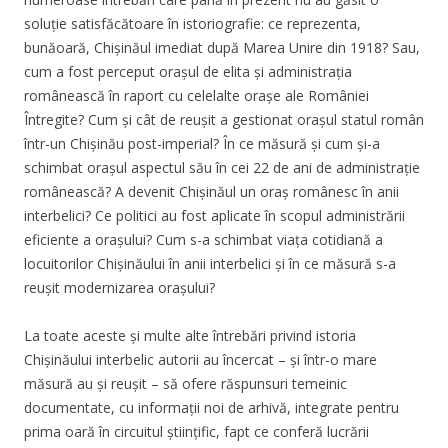
soluție satisfăcătoare în istoriografie: ce reprezenta,
bunăoară, Chișinăul imediat după Marea Unire din 1918? Sau,
cum a fost perceput orașul de elita și administrația
românească în raport cu celelalte orașe ale României
Întregite? Cum și cât de reușit a gestionat orașul statul român
într-un Chișinău post-imperial? În ce măsură și cum și-a
schimbat orașul aspectul său în cei 22 de ani de administrație
românească? A devenit Chișinăul un oraș românesc în anii
interbelici? Ce politici au fost aplicate în scopul administrării
eficiente a orașului? Cum s-a schimbat viața cotidiană a
locuitorilor Chișinăului în anii interbelici și în ce măsură s-a
reușit modernizarea orașului?
La toate aceste și multe alte întrebări privind istoria
Chișinăului interbelic autorii au încercat – și într-o mare
măsură au și reușit – să ofere răspunsuri temeinic
documentate, cu informații noi de arhivă, integrate pentru
prima oară în circuitul științific, fapt ce conferă lucrării