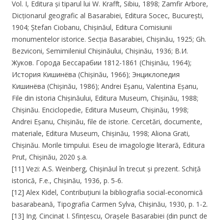
Vol. I, Editura și tiparul lui W. Krafft, Sibiu, 1898; Zamfir Arbore,
Dicționarul geografic al Basarabiei, Editura Socec, București,
1904; Ștefan Ciobanu, Chișinăul, Editura Comisiunii
monumentelor istorice. Secția Basarabiei, Chișinău, 1925; Gh.
Bezviconi, Semimileniul Chișinăului, Chișinău, 1936; В.И.
Жуков. Города Бессарабии 1812-1861 (Chișinău, 1964);
История Кишинёва (Chișinău, 1966); Энциклопедия
Кишинёва (Chișinău, 1986); Andrei Eșanu, Valentina Eșanu,
File din istoria Chișinăului, Editura Museum, Chișinău, 1988;
Chișinău. Enciclopedie, Editura Museum, Chișinău, 1998;
Andrei Eșanu, Chișinău, file de istorie. Cercetări, documente,
materiale, Editura Museum, Chișinău, 1998; Aliona Grati,
Chișinău. Morile timpului. Eseu de imagologie literară, Editura
Prut, Chișinău, 2020 ș.a.
[11] Vezi: A.S. Weinberg, Chișinăul în trecut și prezent. Schiță
istorică, F.e., Chișinău, 1936, p. 5-6.
[12] Alex Kidel, Contribuțiuni la bibliografia social-economică
basarabeană, Tipografia Carmen Sylva, Chișinău, 1930, p. 1-2.
[13] Ing. Cincinat I. Sfințescu, Orașele Basarabiei (din punct de