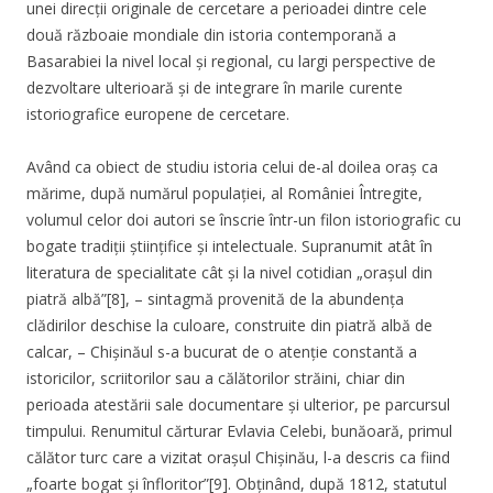
unei direcții originale de cercetare a perioadei dintre cele
două războaie mondiale din istoria contemporană a
Basarabiei la nivel local și regional, cu largi perspective de
dezvoltare ulterioară și de integrare în marile curente
istoriografice europene de cercetare.
Având ca obiect de studiu istoria celui de-al doilea oraș ca
mărime, după numărul populației, al României Întregite,
volumul celor doi autori se înscrie într-un filon istoriografic cu
bogate tradiții științifice și intelectuale. Supranumit atât în
literatura de specialitate cât și la nivel cotidian „orașul din
piatră albă”[8], – sintagmă provenită de la abundența
clădirilor deschise la culoare, construite din piatră albă de
calcar, – Chișinăul s-a bucurat de o atenție constantă a
istoricilor, scriitorilor sau a călătorilor străini, chiar din
perioada atestării sale documentare și ulterior, pe parcursul
timpului. Renumitul cărturar Evlavia Celebi, bunăoară, primul
călător turc care a vizitat orașul Chișinău, l-a descris ca fiind
„foarte bogat și înfloritor”[9]. Obținând, după 1812, statutul