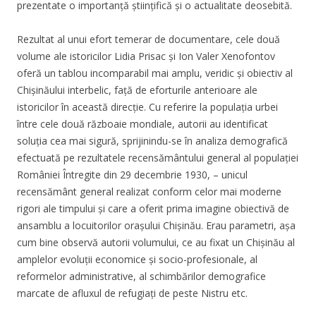
prezentate o importanță științifică și o actualitate deosebită.
Rezultat al unui efort temerar de documentare, cele două
volume ale istoricilor Lidia Prisac și Ion Valer Xenofontov
oferă un tablou incomparabil mai amplu, veridic și obiectiv al
Chișinăului interbelic, față de eforturile anterioare ale
istoricilor în această direcție. Cu referire la populația urbei
între cele două războaie mondiale, autorii au identificat
soluția cea mai sigură, sprijinindu-se în analiza demografică
efectuată pe rezultatele recensământului general al populației
României Întregite din 29 decembrie 1930, – unicul
recensământ general realizat conform celor mai moderne
rigori ale timpului și care a oferit prima imagine obiectivă de
ansamblu a locuitorilor orașului Chișinău. Erau parametri, așa
cum bine observă autorii volumului, ce au fixat un Chișinău al
amplelor evoluții economice și socio-profesionale, al
reformelor administrative, al schimbărilor demografice
marcate de afluxul de refugiați de peste Nistru etc.