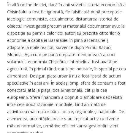
În altă ordine de idei, dacă în anii sovietici istoria economică a
Chișinăului a fost fie ignorată, fie falsificată după preceptele
ideologiei comuniste, actualmente, distanțarea istorică de
obiectul investigației precum și materialul documentar avut la
dispoziție au permis celor doi autori să prezinte cititorilor o
economie a capitalei Basarabiei în plină ascensiune și
adaptare la noile realități survenite după Primul Război
Mondial. Așa cum pe bună dreptate menționează autorii
volumului, economia Chișinăului interbelic a fost axată pe
agricultură, în primul rând, dar și pe industrie, în special pe cea
alimentară. Desigur, piața urbană nu a fost lipsită de acțiuni
speculative în acei ani. În același timp, sfera de consum a fost
conectată atât la piața locală/națională, cât și la cea
europeană. Sfera financiară a obținut o amploare deosebită
între cele două războaie mondiale, fiind animată de
activitatea mai multor bănci locale, regionale și naționale. De
asemenea, autoritățile locale s-au implicat activ cu diverse
măsuri normative, urmărind eficientizarea gestionării vieții
economice a urbei.