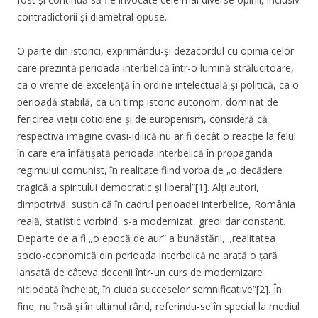
contradictorii și diametral opuse.
O parte din istorici, exprimându-și dezacordul cu opinia celor
care prezintă perioada interbelică într-o lumină strălucitoare,
ca o vreme de excelență în ordine intelectuală și politică, ca o
perioadă stabilă, ca un timp istoric autonom, dominat de
fericirea vieții cotidiene și de europenism, consideră că
respectiva imagine cvasi-idilică nu ar fi decât o reacție la felul
în care era înfățișată perioada interbelică în propaganda
regimului comunist, în realitate fiind vorba de „o decădere
tragică a spiritului democratic și liberal”[1]. Alți autori,
dimpotrivă, susțin că în cadrul perioadei interbelice, România
reală, statistic vorbind, s-a modernizat, greoi dar constant.
Departe de a fi „o epocă de aur” a bunăstării, „realitatea
socio-economică din perioada interbelică ne arată o țară
lansată de câteva decenii într-un curs de modernizare
niciodată încheiat, în ciuda succeselor semnificative”[2]. În
fine, nu însă și în ultimul rând, referindu-se în special la mediul