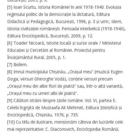
[5] Ioan Scurtu, Istoria României în anii 1918-1940. Evoluția
regimului politic de la democrație la dictatură, Editura
Didactică și Pedagogică, București, 1996, p. 3 și urm.; Idem,
Istoria civilizației românești. Perioada interbelică (1918-1940),
Editura Enciclopedică, București, 2009, p. 12.
[6] Toader Nicoară, Istorie locală și surse orale / Ministerul
Educației și Cercetării al României. Proiectul pentru
Învățământul Rural, 2005, p. 1.
[7] Ibidem.
[8] Imnul municipiului Chișinău, „Orașul meu” (muzică Eugen
Doga, versuri Gheorghe Vodă), conține versuri precum
„Orașul meu din albe flori de piatră” sau, într-o altă variantă,
„Orașul meu cu umeri albi de piatră”.
[9] Călători străini despre țările române. Vol. VI, partea E.
Celebi îngrijită de Mustaafa Ali Mehmet, Editura Științifică și
Enciclopedică, Chișinău, 1976, p. 735.
[10] Cu titlu de ilustrare, menționăm câteva din lucrările cele
mai reprezentative: C. Diaconovich, Enciclopedia Română.