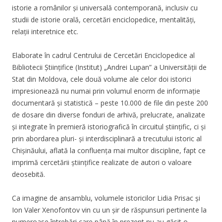
istorie a românilor și universală contemporană, inclusiv cu
studii de istorie orală, cercetări enciclopedice, mentalități,
relații interetnice etc.
Elaborate în cadrul Centrului de Cercetări Enciclopedice al
Bibliotecii Științifice (Institut) „Andrei Lupan” a Universității de
Stat din Moldova, cele două volume ale celor doi istorici
impresionează nu numai prin volumul enorm de informație
documentară și statistică – peste 10.000 de file din peste 200
de dosare din diverse fonduri de arhivă, prelucrate, analizate
și integrate în premieră istoriografică în circuitul științific, ci și
prin abordarea pluri- și interdisciplinară a trecutului istoric al
Chișinăului, aflată la confluența mai multor discipline, fapt ce
imprimă cercetării științifice realizate de autori o valoare
deosebită.
Ca imagine de ansamblu, volumele istoricilor Lidia Prisac și
Ion Valer Xenofontov vin cu un șir de răspunsuri pertinente la
numeroase întrebări care până în prezent nu au găsit o