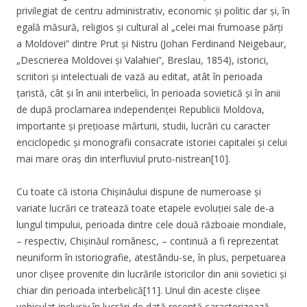
privilegiat de centru administrativ, economic și politic dar și, în
egală măsură, religios și cultural al „celei mai frumoase părți
a Moldovei” dintre Prut și Nistru (Johan Ferdinand Neigebaur,
„Descrierea Moldovei și Valahiei”, Breslau, 1854), istorici,
scriitori și intelectuali de vază au editat, atât în perioada
țaristă, cât și în anii interbelici, în perioada sovietică și în anii
de după proclamarea independenței Republicii Moldova,
importante și prețioase mărturii, studii, lucrări cu caracter
enciclopedic și monografii consacrate istoriei capitalei și celui
mai mare oraș din interfluviul pruto-nistrean[10].
Cu toate că istoria Chișinăului dispune de numeroase și
variate lucrări ce tratează toate etapele evoluției sale de-a
lungul timpului, perioada dintre cele două războaie mondiale,
– respectiv, Chișinăul românesc, – continuă a fi reprezentat
neuniform în istoriografie, atestându-se, în plus, perpetuarea
unor clișee provenite din lucrările istoricilor din anii sovietici și
chiar din perioada interbelică[11]. Unul din aceste clișee
vehiculat inclusiv în lucrări de dată recentă caracterizează