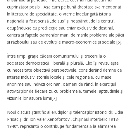
cuprinzător posibil. Așa cum pe bună dreptate s-a menționat
în literatura de specialitate, o vreme îndelungată istoria
națională a fost scrisă „de sus” și neapărat „de la centru”,
ocupându-se cu predilecție sau chiar exclusiv de destinul,
cariera și faptele oamenilor mari, de marile probleme ale păcii
și războiului sau de evoluțiile macro-economice și sociale [6].
Între timp, grație căderii comunismului și trecerii la o
societate democratică, liberală și plurală, Clio își revizuiește
cu necesitate obiectivă perspectivele, considerând demne de
interes inclusiv istoriile locale și cele regionale, cu mase
anonime sau indivizi ordinari, oameni de rând, în exercițiul
activităților de fiecare zi, cu problemele, temele, aptitudinile și
viziunile lor asupra lumii[7].
Noul discurs științific al erudiților și talentaților istorici dr. Lidia
Prisac și dr. Ion Valer Xenofontov „Chișinăul interbelic 1918-
1940”, reprezintă o contribuție fundamentală la afirmarea