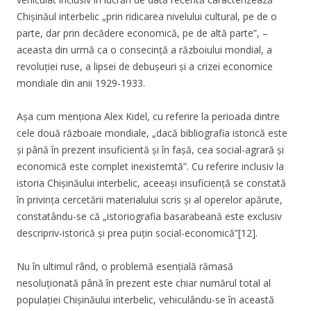
Chișinăul interbelic „prin ridicarea nivelului cultural, pe de o
parte, dar prin decădere economică, pe de altă parte”, –
aceasta din urmă ca o consecință a războiului mondial, a
revoluției ruse, a lipsei de debușeuri și a crizei economice
mondiale din anii 1929-1933.
Așa cum menționa Alex Kidel, cu referire la perioada dintre
cele două războaie mondiale, „dacă bibliografia istorică este
și până în prezent insuficientă și în fașă, cea social-agrară și
economică este complet inexistemtă”. Cu referire inclusiv la
istoria Chișinăului interbelic, aceeași insuficiență se constată
în privința cercetării materialului scris și al operelor apărute,
constatându-se că „istoriografia basarabeană este exclusiv
descripriv-istorică și prea puțin social-economică”[12].
Nu în ultimul rând, o problemă esențială rămasă
nesoluționată până în prezent este chiar numărul total al
populației Chișinăului interbelic, vehiculându-se în această