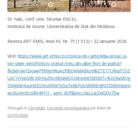
Dr. hab., conf. univ. Nicolae ENCIU,
Institutul de Istorie, Universitatea de Stat din Moldova
Revista ART-EMIS, Anul XV, Nr. 75 (1.512) / 22 ianuarie 2026.
Vezi:
https://www.art-emis.ro/cronica-de-carte/lidia-prisac-si-
ion-valer-xenofontov-orasul-meu-din-albe-flori-de-piatra?
fbclid=IwY2xjawPfIrtleHRuA2FlbQIxMABicmlkETE1TURxdTZjZ
UxCYjYyeG9lc3J0YwZhcHBfaWQQMjIyMDM5MTc4ODIwMDg
5MgABHuseWZo5nulJ9W1p5a7xVbPGsMXWEIghD350hmbqre
wcdLmrnEcG8V49Yj1__aem_dOf8pAcc3aLLwZxiGDv7Sw
Adaugat in
Cercetări
,
Cercetări enciclopedice
pe data de
22/01/2026
.