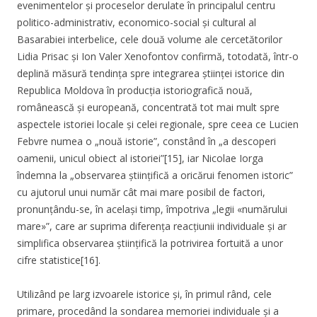
evenimentelor și proceselor derulate în principalul centru
politico-administrativ, economico-social și cultural al
Basarabiei interbelice, cele două volume ale cercetătorilor
Lidia Prisac și Ion Valer Xenofontov confirmă, totodată, într-o
deplină măsură tendința spre integrarea științei istorice din
Republica Moldova în producția istoriografică nouă,
românească și europeană, concentrată tot mai mult spre
aspectele istoriei locale și celei regionale, spre ceea ce Lucien
Febvre numea o „nouă istorie”, constând în „a descoperi
oamenii, unicul obiect al istoriei”[15], iar Nicolae Iorga
îndemna la „observarea științifică a oricărui fenomen istoric”
cu ajutorul unui număr cât mai mare posibil de factori,
pronunțându-se, în același timp, împotriva „legii «numărului
mare»”, care ar suprima diferența reacțiunii individuale și ar
simplifica observarea științifică la potrivirea fortuită a unor
cifre statistice[16].
Utilizând pe larg izvoarele istorice și, în primul rând, cele
primare, procedând la sondarea memoriei individuale și a