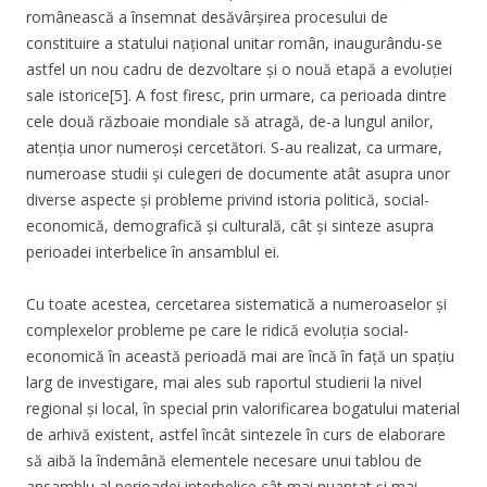
românească a însemnat desăvârșirea procesului de
constituire a statului național unitar român, inaugurându-se
astfel un nou cadru de dezvoltare și o nouă etapă a evoluției
sale istorice[5]. A fost firesc, prin urmare, ca perioada dintre
cele două războaie mondiale să atragă, de-a lungul anilor,
atenția unor numeroși cercetători. S-au realizat, ca urmare,
numeroase studii și culegeri de documente atât asupra unor
diverse aspecte și probleme privind istoria politică, social-
economică, demografică și culturală, cât și sinteze asupra
perioadei interbelice în ansamblul ei.
Cu toate acestea, cercetarea sistematică a numeroaselor și
complexelor probleme pe care le ridică evoluția social-
economică în această perioadă mai are încă în față un spațiu
larg de investigare, mai ales sub raportul studierii la nivel
regional și local, în special prin valorificarea bogatului material
de arhivă existent, astfel încât sintezele în curs de elaborare
să aibă la îndemână elementele necesare unui tablou de
ansamblu al perioadei interbelice cât mai nuanțat și mai