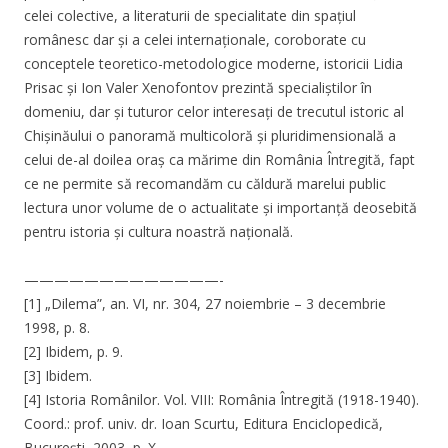
celei colective, a literaturii de specialitate din spațiul
românesc dar și a celei internaționale, coroborate cu
conceptele teoretico-metodologice moderne, istoricii Lidia
Prisac și Ion Valer Xenofontov prezintă specialiștilor în
domeniu, dar și tuturor celor interesați de trecutul istoric al
Chișinăului o panoramă multicoloră și pluridimensională a
celui de-al doilea oraș ca mărime din România Întregită, fapt
ce ne permite să recomandăm cu căldură marelui public
lectura unor volume de o actualitate și importanță deosebită
pentru istoria și cultura noastră națională.
—————————————-
[1] „Dilema”, an. VI, nr. 304, 27 noiembrie – 3 decembrie
1998, p. 8.
[2] Ibidem, p. 9.
[3] Ibidem.
[4] Istoria Românilor. Vol. VIII: România Întregită (1918-1940).
Coord.: prof. univ. dr. Ioan Scurtu, Editura Enciclopedică,
București, 2003, p. X.