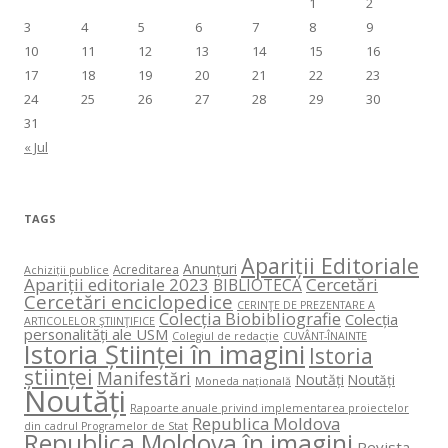
1
2
3
4
5
6
7
8
9
10
11
12
13
14
15
16
17
18
19
20
21
22
23
24
25
26
27
28
29
30
31
« Jul
TAGS
Apariții Editoriale
Anunțuri
Acreditarea
Achiziții publice
Apariții editoriale 2023
Cercetări
BIBLIOTECA
Cercetări enciclopedice
CERINŢE DE PREZENTARE A
Colecția Biobibliografie
Colecția
ARTICOLELOR ŞTIINŢIFICE
personalități ale USM
Colegiul de redacție
CUVÂNT-ÎNAINTE
Istoria Științei în imagini
Istoria
științei
Manifestări
Noutăți
Noutăți
Moneda națională
Noutăți
Rapoarte anuale privind implementarea proiectelor
Republica Moldova
din cadrul Programelor de Stat
Republica Moldova în imagini
Revista